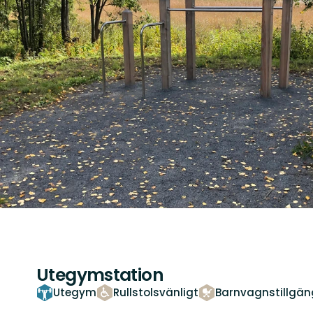
Utegymstation
Utegym
Rullstolsvänligt
Barnvagnstillgän