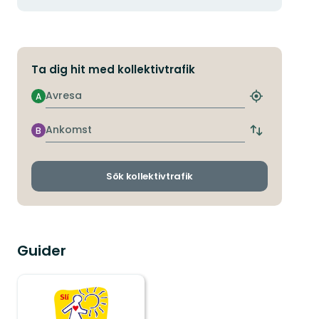
Ta dig hit med kollektivtrafik
Avresa
A
Hitta
närmaste
hållplats
Ankomst
B
Byt
avgångs-
och
ankomsthållp
Sök kollektivtrafik
Guider