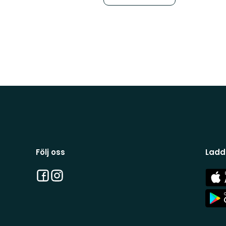
Följ oss
Ladd
Facebook
Instagram
App
Stor
App
Stor