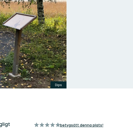
Dips
gligt
av
betygsätt denna plats!
5