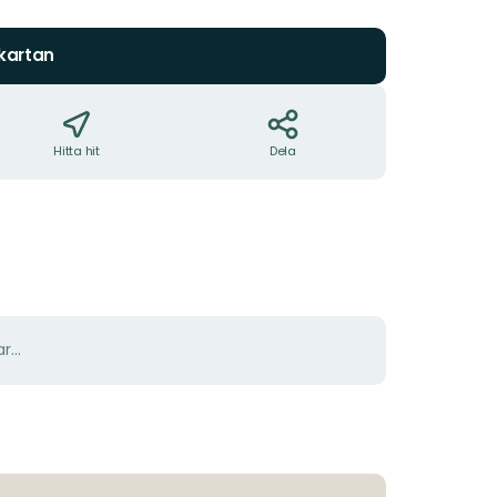
stjärnor
 kartan
Hitta hit
Dela
r...