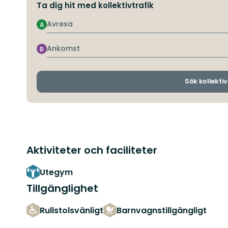
Ta dig hit med kollektivtrafik
Avresa
A
Ankomst
B
Sök kollektiv
Aktiviteter och faciliteter
Utegym
Tillgänglighet
Rullstolsvänligt
Barnvagnstillgängligt