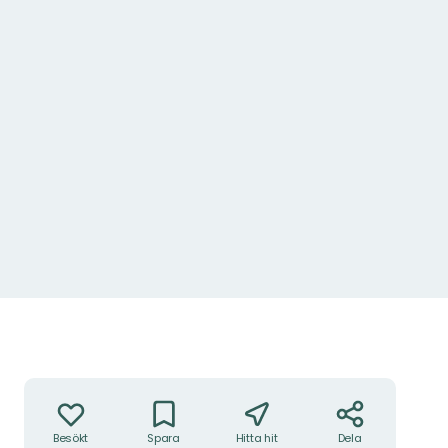
Åtgärder
Besökt
Spara
Hitta hit
Dela