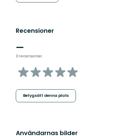
Recensioner
—
0 recensioner
av
5
stjärnor
Betygsätt denna plats
Användarnas bilder