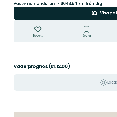
Län:
Västernorrlands län
6643.54 km från dig
Visa på
Åtgärder
Besökt
Spara
Väderprognos (kl. 12.00)
Ladda