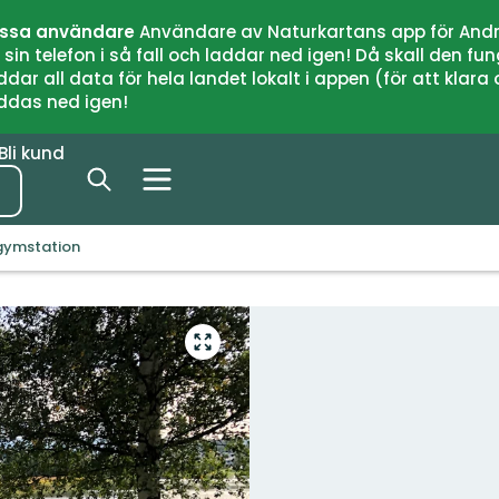
issa användare
Användare av Naturkartans app för Andr
n telefon i så fall och laddar ned igen! Då skall den fun
 all data för hela landet lokalt i appen (för att klara of
addas ned igen!
Bli kund
gymstation
Gå
till
helskärmsläge