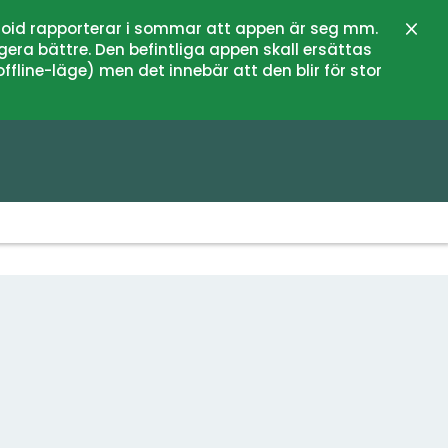
oid rapporterar i sommar att appen är seg mm.
Stän
gera bättre. Den befintliga appen skall ersättas
fline-läge) men det innebär att den blir för stor