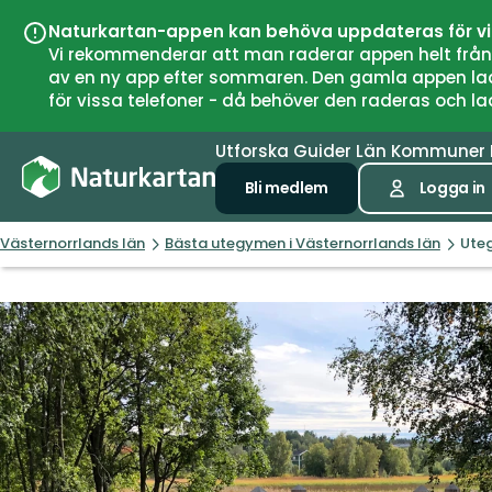
Naturkartan-appen kan behöva uppdateras för v
Vi rekommenderar att man raderar appen helt från si
av en ny app efter sommaren. Den gamla appen laddar
för vissa telefoner - då behöver den raderas och l
Utforska
Guider
Län
Kommuner
Bli medlem
Logga in
Västernorrlands län
Bästa utegymen i Västernorrlands län
Ute