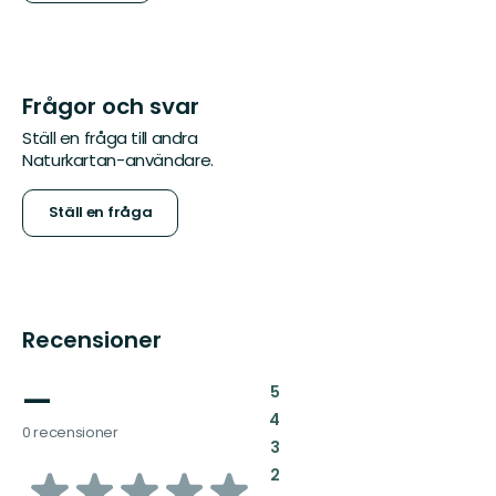
Frågor och svar
Ställ en fråga till andra
Naturkartan-användare.
Ställ en fråga
Recensioner
—
:
5
:
4
0 recensioner
:
3
av
:
2