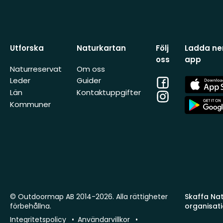
Utforska
Naturkartan
Följ
Ladda ner
oss
app
Naturreservat
Om oss
Facebook
App
Leder
Guider
Store
Län
Kontaktuppgifter
Instagram
App
Kommuner
Store
© Outdoormap AB 2014-2026. Alla rättigheter
Skaffa Natu
förbehållna.
organisat
Integritetspolicy
Användarvillkor