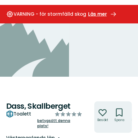
VARNING - för stormfälld skog
Läs mer
Dass, Skallberget
Åtgärder
av
Toalett
5
Besökt
Spara
Hitt
betygsätt denna
hit
plats!
stjärnor
Län:
Västernorrlands län