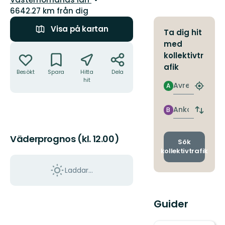
6642.27 km från dig
Visa på kartan
Ta dig hit
med
Åtgärder
kollektivtr
afik
Besökt
Spara
Hitta
Dela
hit
Avresa
A
Hitta
närmas
hållpla
Ankomst
B
Byt
avgång
och
Väderprognos (kl. 12.00)
ankomst
Sök
kollektivtrafik
Laddar...
Guider