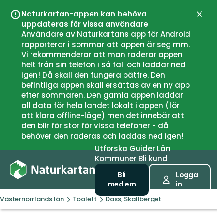
Naturkartan-appen kan behöva
Stän
uppdateras för vissa användare
Användare av Naturkartans app för Android
rapporterar i sommar att appen är seg mm.
Vi rekommenderar att man raderar appen
helt från sin telefon i så fall och laddar ned
igen! Då skall den fungera bättre. Den
befintliga appen skall ersättas av en ny app
efter sommaren. Den gamla appen laddar
all data för hela landet lokalt i appen (för
att klara offline-läge) men det innebär att
den blir för stor för vissa telefoner - då
behöver den raderas och laddas ned igen!
Utforska
Guider
Län
Kommuner
Bli kund
Bli
Logga
medlem
in
Västernorrlands län
Toalett
Dass, Skallberget