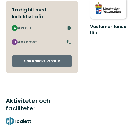
Ta dig hit med
kollektivtrafik
Västernorrlands
Avresa
A
Hitta
län
närmaste
hållplats
Ankomst
B
Byt
avgångs-
och
ankomsthållplatser
Sök kollektivtrafik
Aktiviteter och
faciliteter
Toalett