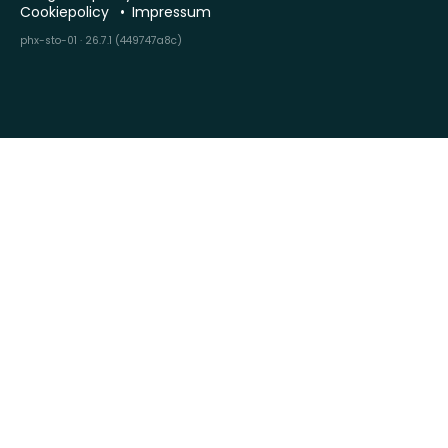
Cookiepolicy
Impressum
phx-sto-01 · 26.7.1 (449747a8c)