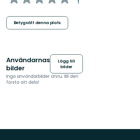
:
1
5
stjärnor
Betygsätt denna plats
Användarnas
Lägg till
bilder
bilder
Inga användarbilder ännu. Bli den
första att dela!