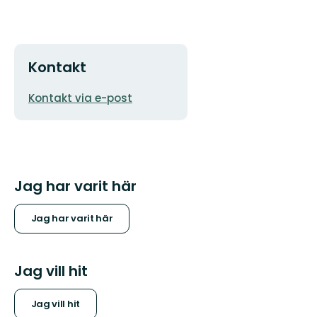
Kontakt
E-
Kontakt via e-post
postadress
Jag har varit här
Jag har varit här
Jag vill hit
Jag vill hit