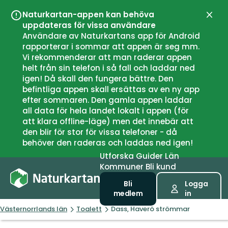
Naturkartan-appen kan behöva
Stän
uppdateras för vissa användare
Användare av Naturkartans app för Android
rapporterar i sommar att appen är seg mm.
Vi rekommenderar att man raderar appen
helt från sin telefon i så fall och laddar ned
igen! Då skall den fungera bättre. Den
befintliga appen skall ersättas av en ny app
efter sommaren. Den gamla appen laddar
all data för hela landet lokalt i appen (för
att klara offline-läge) men det innebär att
den blir för stor för vissa telefoner - då
behöver den raderas och laddas ned igen!
Utforska
Guider
Län
Kommuner
Bli kund
Bli
Logga
medlem
in
Västernorrlands län
Toalett
Dass, Haverö strömmar