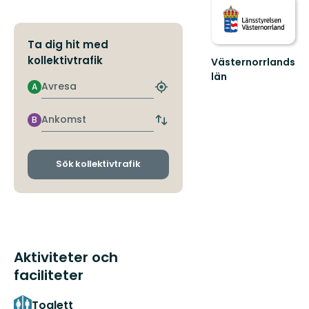
Ta dig hit med
kollektivtrafik
Västernorrlands
län
Avresa
A
Hitta
närmaste
hållplats
Ankomst
B
Byt
avgångs-
och
ankomsthållplatser
Sök kollektivtrafik
Aktiviteter och
faciliteter
Toalett