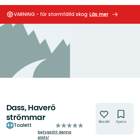
VARNING - för stormfälld skog
Läs mer
Dass, Haverö
Åtgärder
strömmar
Besökt
Spara
Hitt
av
Toalett
hit
5
betygsätt denna
plats!
stjärnor