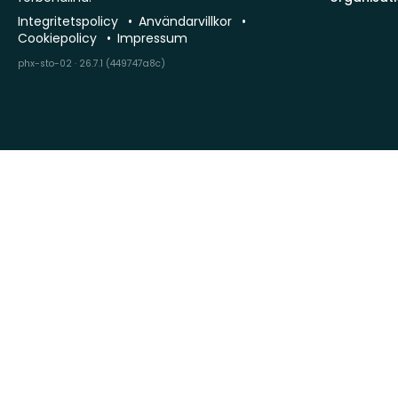
Integritetspolicy
Användarvillkor
Cookiepolicy
Impressum
phx-sto-02 · 26.7.1 (449747a8c)