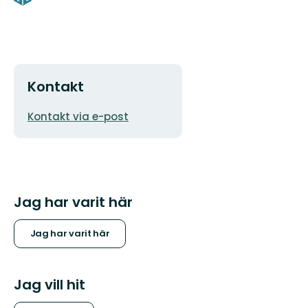
Kontakt
E-
Kontakt via e-post
postadress
Jag har varit här
Jag har varit här
Jag vill hit