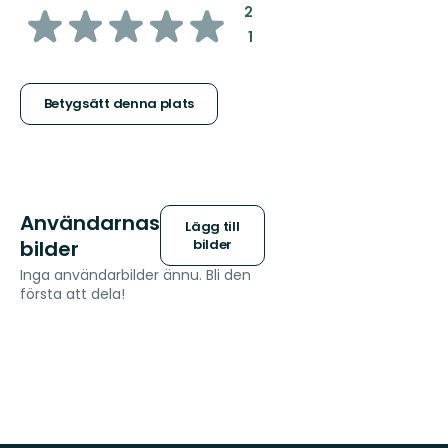
av
:
2
:
1
5
stjärnor
Betygsätt denna plats
Användarnas
Lägg till
bilder
bilder
Inga användarbilder ännu. Bli den
första att dela!