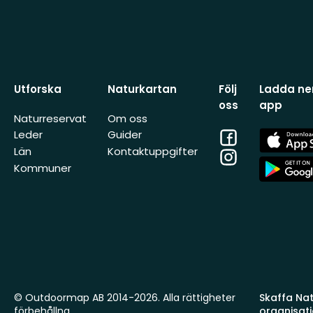
Utforska
Naturkartan
Följ
Ladda ner
oss
app
Naturreservat
Om oss
Facebook
App
Leder
Guider
Store
Län
Kontaktuppgifter
Instagram
App
Kommuner
Store
© Outdoormap AB 2014-2026. Alla rättigheter
Skaffa Natu
förbehållna.
organisat