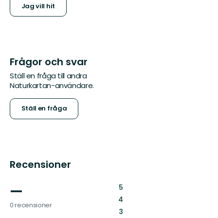
Jag vill hit
Frågor och svar
Ställ en fråga till andra
Naturkartan-användare.
Ställ en fråga
Recensioner
—
:
5
:
4
0 recensioner
:
3