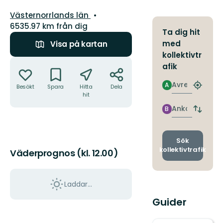
Län:
Västernorrlands län
6535.97 km från dig
Ta dig hit
med
Visa på kartan
kollektivtr
Åtgärder
afik
Avresa
A
Besökt
Spara
Hitta
Dela
Hitta
hit
närmas
hållpla
Ankomst
B
Byt
avgång
och
ankomst
Sök
kollektivtrafik
Väderprognos (kl. 12.00)
Laddar...
Guider