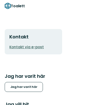
Toalett
Kontakt
E-
Kontakt via e-post
postadress
Jag har varit här
Jag har varit här
Jag vill hit