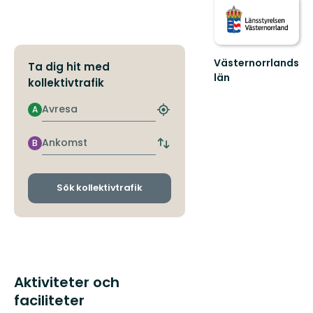
Västernorrlands
Ta dig hit med
län
kollektivtrafik
Avresa
A
Hitta
närmaste
hållplats
Ankomst
B
Byt
avgångs-
och
ankomsthållplatser
Sök kollektivtrafik
Aktiviteter och
faciliteter