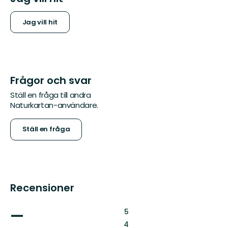
Jag vill hit
Frågor och svar
Ställ en fråga till andra
Naturkartan-användare.
Ställ en fråga
Recensioner
—
:
5
:
4