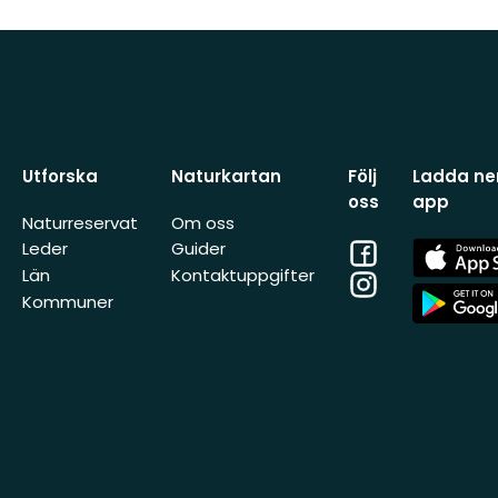
Utforska
Naturkartan
Följ
Ladda ner
oss
app
Naturreservat
Om oss
Facebook
App
Leder
Guider
Store
Län
Kontaktuppgifter
Instagram
App
Kommuner
Store