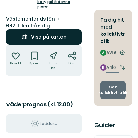
5
betygsätt denna
plats!
stjärnor
Län:
Västernorrlands län
Ta dig hit
6621.11 km från dig
med
kollektivtr
Visa på kartan
afik
Åtgärder
Avresa
A
Hitta
närmas
Besökt
Spara
Hitta
Dela
hållpla
Ankomst
B
hit
Byt
avgång
och
ankomst
Sök
kollektivtrafik
Väderprognos (kl. 12.00)
Laddar...
Guider