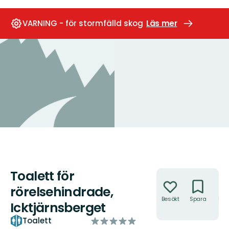
VARNING - för stormfälld skog
Läs mer
Toalett för
Åtgärder
rörelsehindrade,
Besökt
Spara
Hitt
Icktjärnsberget
hit
av
Toalett