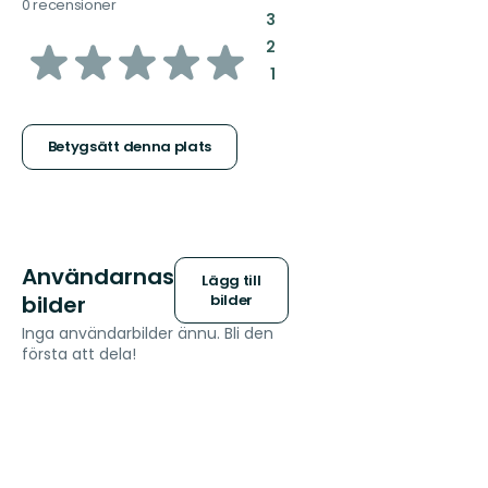
0 recensioner
:
3
av
:
2
:
1
5
stjärnor
Betygsätt denna plats
Användarnas
Lägg till
bilder
bilder
Inga användarbilder ännu. Bli den
första att dela!