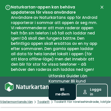
Naturkartan-appen kan behöva
Stän
uppdateras för vissa användare
Användare av Naturkartans app för Android
rapporterar i sommar att appen är seg mm.
Vi rekommenderar att man raderar appen
helt från sin telefon i så fall och laddar ned
igen! Då skall den fungera bättre. Den
befintliga appen skall ersättas av en ny app
efter sommaren. Den gamla appen laddar
all data för hela landet lokalt i appen (för
att klara offline-läge) men det innebär att
den blir för stor för vissa telefoner - då
behöver den raderas och laddas ned igen!
Utforska
Guider
Län
Kommuner
Bli kund
Bli
Logga
medlem
in
Västernorrlands län
Toalett
Toalett för rörelsehindrade, Icktjä