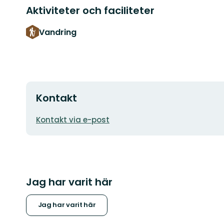
Aktiviteter och faciliteter
Vandring
Kontakt
E-
Kontakt via e-post
postadress
Jag har varit här
Jag har varit här