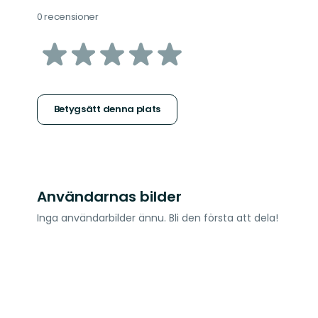
0 recensioner
av
5
stjärnor
Betygsätt denna plats
Användarnas bilder
Inga användarbilder ännu. Bli den första att dela!