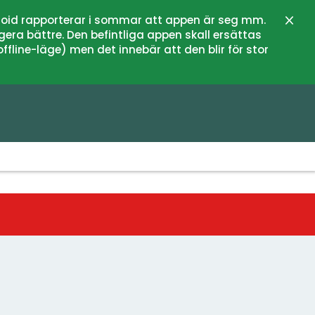
oid rapporterar i sommar att appen är seg mm.
Stän
gera bättre. Den befintliga appen skall ersättas
fline-läge) men det innebär att den blir för stor