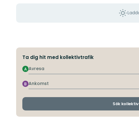
Ladda
Ta dig hit med kollektivtrafik
Avresa
A
Ankomst
B
Sök kollektiv