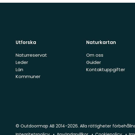
Utforska
Naturkartan
Naturreservat
Om oss
Leder
Guider
Län
Kontaktuppgifter
Kommuner
© Outdoormap AB 2014-2026. Alla rättigheter förbehålln
Integritetspolicy
Användarvillkor
Cookiepolicy
Im