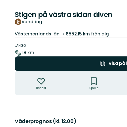
Stigen på västra sidan älven
Vandring
Län:
Västernorrlands län
6552.15 km från dig
Information
om
LÄNGD
leden
1.8 km
Visa på
Åtgärder
Besökt
Spara
Väderprognos (kl. 12.00)