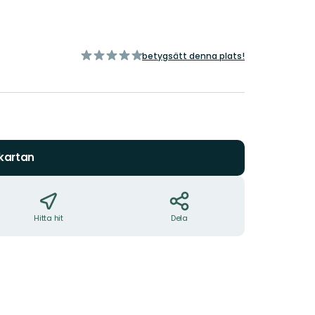
av
betygsätt denna plats!
5
stjärnor
 kartan
Hitta hit
Dela