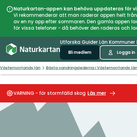
Naturkartan-appen kan behöva uppdateras för v
Vi rekommenderar att man raderar appen helt från si
av en ny app efter sommaren. Den gamla appen laddar
för vissa telefoner - då behöver den raderas och l
Utforska
Guider
Län
Kommuner
Bli medlem
Logga in
Västernorrlands län
Bästa vandringslederna i Västernorrlands lä
VARNING - för stormfälld skog
Läs mer