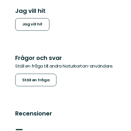
Jag vill hit
Jag vill hit
Frågor och svar
Ställ en fråga till andra Naturkartan-användare.
Ställ en fråga
Recensioner
—