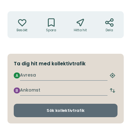
Åtgärder
Besökt
Spara
Hitta hit
Dela
Ta dig hit med kollektivtrafik
Avresa
A
Hitta
närmaste
hållplats
Ankomst
B
Byt
avgångs-
och
ankomsthållp
Sök kollektivtrafik