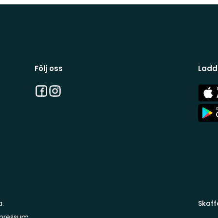
Följ oss
Ladd
Facebook
Instagram
App
Stor
App
Stor
a.
Skaff
pressum