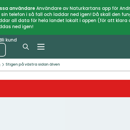
issa användare
Användare av Naturkartans app för Andr
n telefon i så fall och laddar ned igen! Då skall den fun
 all data för hela landet lokalt i appen (för att klara of
addas ned igen!
Bli kund
n
Stigen på västra sidan älven