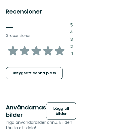
Recensioner
—
:
5
:
4
0 recensioner
:
3
av
:
2
:
1
5
stjärnor
Betygsätt denna plats
Användarnas
Lägg till
bilder
bilder
Inga användarbilder ännu. Bli den
första att dela!