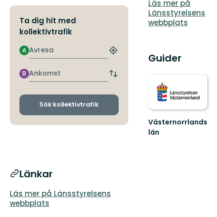
Läs mer på
Länsstyrelsens
Ta dig hit med
webbplats
kollektivtrafik
Avresa
A
Hitta
Guider
närmaste
hållplats
Ankomst
B
Byt
avgångs-
och
ankomsthållplatser
Sök kollektivtrafik
Västernorrlands
län
Länkar
Läs mer på Länsstyrelsens
webbplats