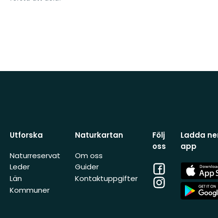
Utforska
Naturkartan
Följ
Ladda ner
oss
app
Naturreservat
Om oss
Facebook
App
Leder
Guider
Store
Län
Kontaktuppgifter
Instagram
App
Kommuner
Store