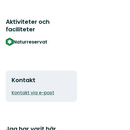
Aktiviteter och
faciliteter
Naturreservat
Kontakt
E-
Kontakt via e-post
postadress
Jag har varit här