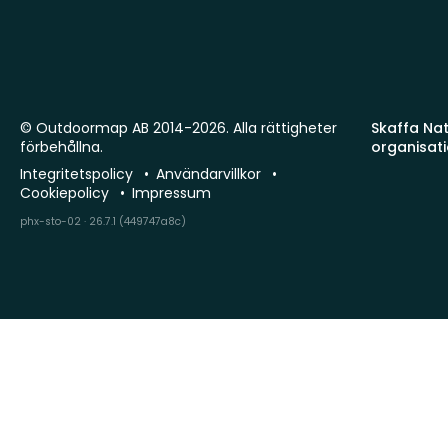
© Outdoormap AB 2014-2026. Alla rättigheter
Skaffa Natu
förbehållna.
organisat
Integritetspolicy
Användarvillkor
Cookiepolicy
Impressum
phx-sto-02 · 26.7.1 (449747a8c)