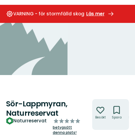
VARNING - för stormfälld skog
Läs mer
Sör-Lappmyran,
Åtgärder
Naturreservat
Besökt
Spara
Hitt
av
Naturreservat
hit
5
betygsätt
stjärnor
denna plats!