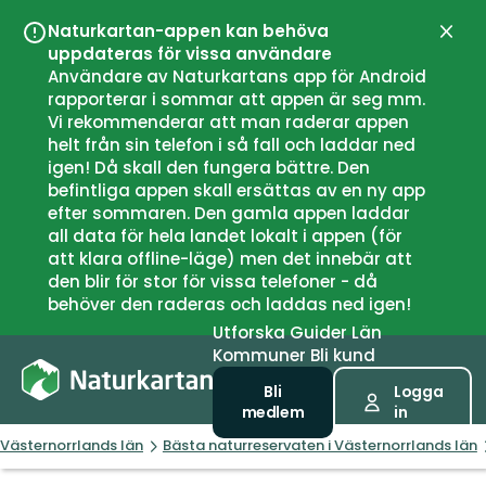
Naturkartan-appen kan behöva
Stän
uppdateras för vissa användare
Användare av Naturkartans app för Android
rapporterar i sommar att appen är seg mm.
Vi rekommenderar att man raderar appen
helt från sin telefon i så fall och laddar ned
igen! Då skall den fungera bättre. Den
befintliga appen skall ersättas av en ny app
efter sommaren. Den gamla appen laddar
all data för hela landet lokalt i appen (för
att klara offline-läge) men det innebär att
den blir för stor för vissa telefoner - då
behöver den raderas och laddas ned igen!
Utforska
Guider
Län
Kommuner
Bli kund
Bli
Logga
medlem
in
Västernorrlands län
Bästa naturreservaten i Västernorrlands län