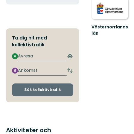
Västernorrlands
län
Ta dig hit med
kollektivtrafik
Avresa
A
Hitta
närmaste
hållplats
Ankomst
B
Byt
avgångs-
och
ankomsthållplatser
Sök kollektivtrafik
Aktiviteter och