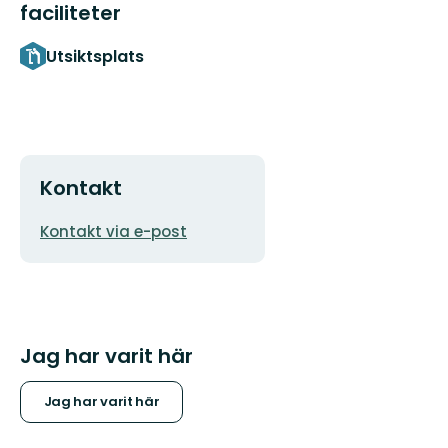
faciliteter
Utsiktsplats
Kontakt
E-
Kontakt via e-post
postadress
Jag har varit här
Jag har varit här