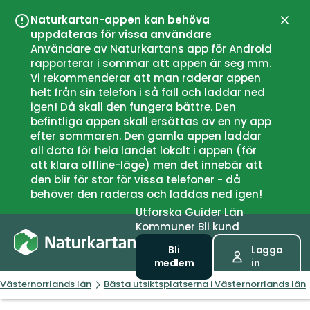
Naturkartan-appen kan behöva
Stän
uppdateras för vissa användare
Användare av Naturkartans app för Android
rapporterar i sommar att appen är seg mm.
Vi rekommenderar att man raderar appen
helt från sin telefon i så fall och laddar ned
igen! Då skall den fungera bättre. Den
befintliga appen skall ersättas av en ny app
efter sommaren. Den gamla appen laddar
all data för hela landet lokalt i appen (för
att klara offline-läge) men det innebär att
den blir för stor för vissa telefoner - då
behöver den raderas och laddas ned igen!
Utforska
Guider
Län
Kommuner
Bli kund
Bli
Logga
medlem
in
Västernorrlands län
Bästa utsiktsplatserna i Västernorrlands län