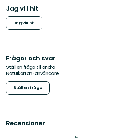
Jag vill hit
Jag vill hit
Frågor och svar
Ställ en fråga till andra
Naturkartan-användare.
Ställ en fråga
Recensioner
:
5