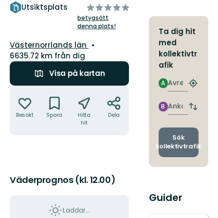
av
Utsiktsplats
5
betygsätt
denna plats!
stjärnor
Ta dig hit
med
Län:
Västernorrlands län
kollektivtr
6635.72 km från dig
afik
Visa på kartan
Avresa
A
Hitta
Åtgärder
närmas
hållpla
Ankomst
B
Byt
Besökt
Spara
Hitta
Dela
avgång
hit
och
ankomst
Sök
kollektivtrafik
Väderprognos (kl. 12.00)
Guider
Laddar...