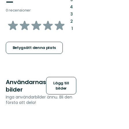
—
:
4
0 recensioner
:
3
av
:
2
:
1
5
stjärnor
Betygsätt denna plats
Användarnas
Lägg till
bilder
bilder
Inga användarbilder ännu. Bli den
första att dela!