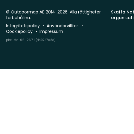
© Outdoormap AB 2014-2026. Alla rättigheter
Skaffa Natu
förbehållna.
organisat
Integritetspolicy
Användarvillkor
Cookiepolicy
Impressum
phx-sto-02 · 26.7.1 (449747a8c)