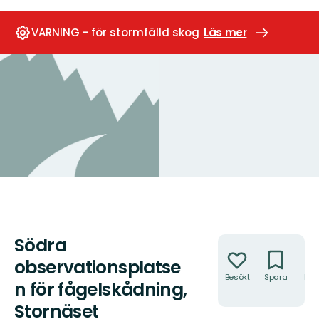
VARNING - för stormfälld skog
Läs mer
Södra
Åtgärder
observationsplatse
Besökt
Spara
Hitt
n för fågelskådning,
hit
Stornäset