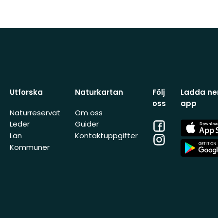
Utforska
Naturkartan
Följ
Ladda ner
oss
app
Naturreservat
Om oss
Facebook
App
Leder
Guider
Store
Län
Kontaktuppgifter
Instagram
App
Kommuner
Store