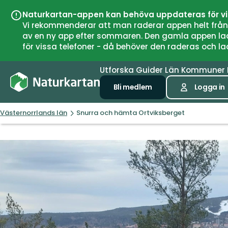
Naturkartan-appen kan behöva uppdateras för v
Vi rekommenderar att man raderar appen helt från si
av en ny app efter sommaren. Den gamla appen laddar
för vissa telefoner - då behöver den raderas och l
Utforska
Guider
Län
Kommuner
Bli medlem
Logga in
Västernorrlands län
Snurra och hämta Ortviksberget