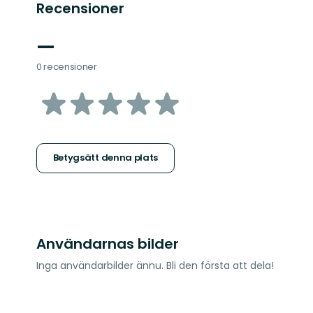
Recensioner
—
0 recensioner
av
5
stjärnor
Betygsätt denna plats
Användarnas bilder
Inga användarbilder ännu. Bli den första att dela!