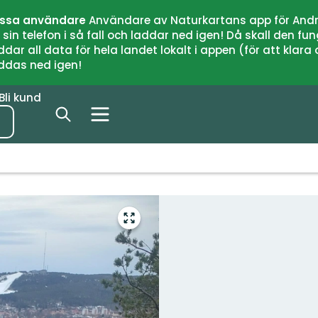
issa användare
Användare av Naturkartans app för Andr
n telefon i så fall och laddar ned igen! Då skall den fun
 all data för hela landet lokalt i appen (för att klara of
addas ned igen!
Bli kund
Gå
till
helskärmsläge