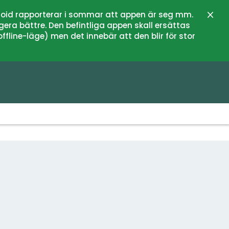
oid rapporterar i sommar att appen är seg mm.
Stän
gera bättre. Den befintliga appen skall ersättas
fline-läge) men det innebär att den blir för stor