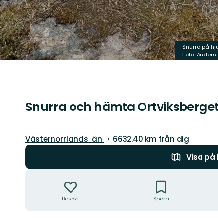
Snurra på hj
Foto: Anders
Snurra och hämta Ortviksberge
Län:
Västernorrlands län
6632.40 km från dig
Visa på
Åtgärder
Besökt
Spara