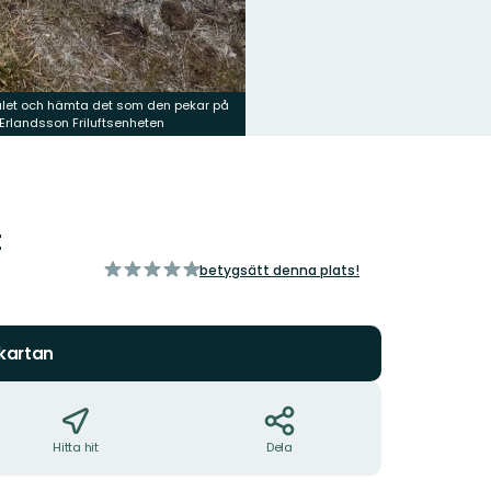
ulet och hämta det som den pekar på
 Erlandsson Friluftsenheten
t
av
betygsätt denna plats!
5
stjärnor
 kartan
Hitta hit
Dela