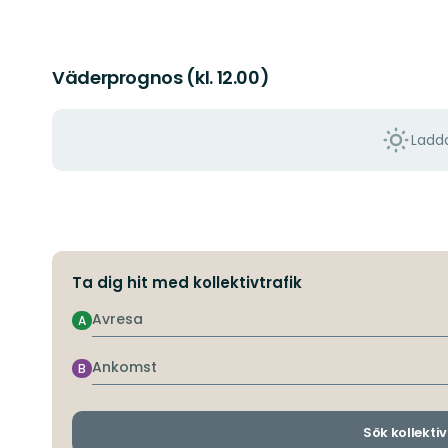
Väderprognos (kl. 12.00)
Ladda
Ta dig hit med kollektivtrafik
Avresa
A
Ankomst
B
Sök kollektiv