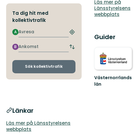
Läs mer på
Länsstyrelsens
Ta dig hit med
webbplats
kollektivtrafik
Avresa
A
Hitta
Guider
närmaste
hållplats
Ankomst
B
Byt
avgångs-
och
ankomsthållplatser
Sök kollektivtrafik
Västernorrlands
län
Länkar
Läs mer på Länsstyrelsens
webbplats