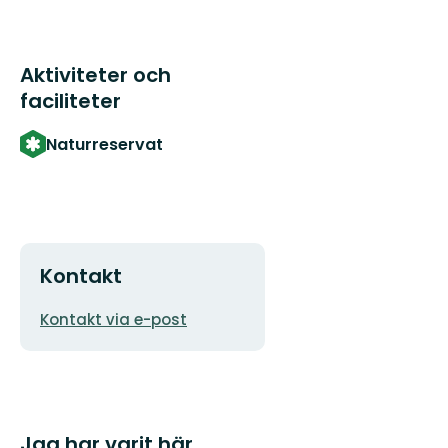
Aktiviteter och
faciliteter
Naturreservat
Kontakt
E-
Kontakt via e-post
postadress
Jag har varit här