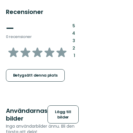
Recensioner
—
:
5
:
4
0 recensioner
:
3
av
:
2
:
1
5
stjärnor
Betygsätt denna plats
Användarnas
Lägg till
bilder
bilder
Inga användarbilder ännu. Bli den
första att dela!