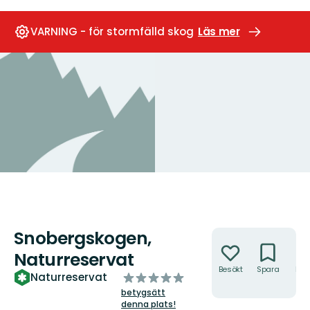
VARNING - för stormfälld skog
Läs mer
Snobergskogen,
Åtgärder
Naturreservat
Besökt
Spara
Hitt
av
Naturreservat
hit
5
betygsätt
stjärnor
denna plats!