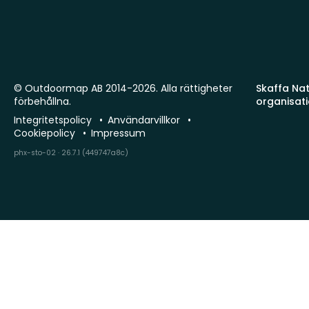
© Outdoormap AB 2014-2026. Alla rättigheter
Skaffa Natu
förbehållna.
organisat
Integritetspolicy
Användarvillkor
Cookiepolicy
Impressum
phx-sto-02 · 26.7.1 (449747a8c)