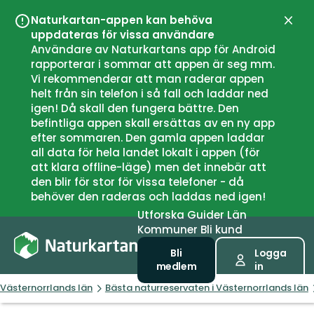
Naturkartan-appen kan behöva
Stän
uppdateras för vissa användare
Användare av Naturkartans app för Android
rapporterar i sommar att appen är seg mm.
Vi rekommenderar att man raderar appen
helt från sin telefon i så fall och laddar ned
igen! Då skall den fungera bättre. Den
befintliga appen skall ersättas av en ny app
efter sommaren. Den gamla appen laddar
all data för hela landet lokalt i appen (för
att klara offline-läge) men det innebär att
den blir för stor för vissa telefoner - då
behöver den raderas och laddas ned igen!
Utforska
Guider
Län
Kommuner
Bli kund
Bli
Logga
medlem
in
Västernorrlands län
Bästa naturreservaten i Västernorrlands län