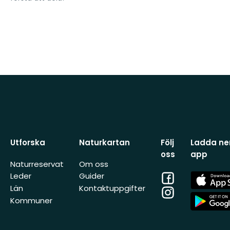
Utforska
Naturkartan
Följ
Ladda ner
oss
app
Naturreservat
Om oss
Facebook
App
Leder
Guider
Store
Län
Kontaktuppgifter
Instagram
App
Kommuner
Store