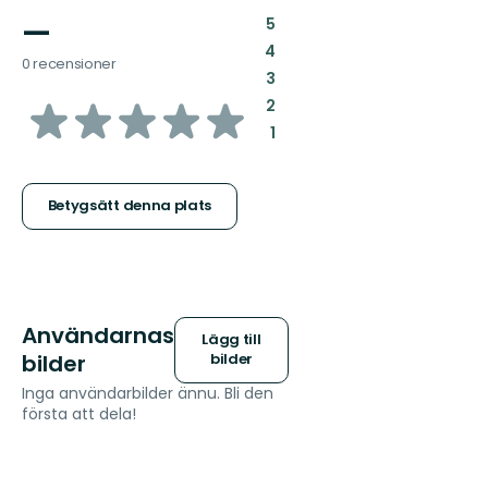
—
:
5
:
4
0 recensioner
:
3
av
:
2
:
1
5
stjärnor
Betygsätt denna plats
Användarnas
Lägg till
bilder
bilder
Inga användarbilder ännu. Bli den
första att dela!