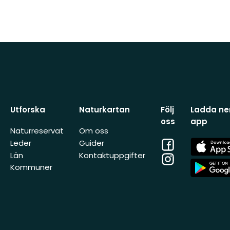
Utforska
Naturkartan
Följ
Ladda ner
oss
app
Naturreservat
Om oss
Facebook
App
Leder
Guider
Store
Län
Kontaktuppgifter
Instagram
App
Kommuner
Store