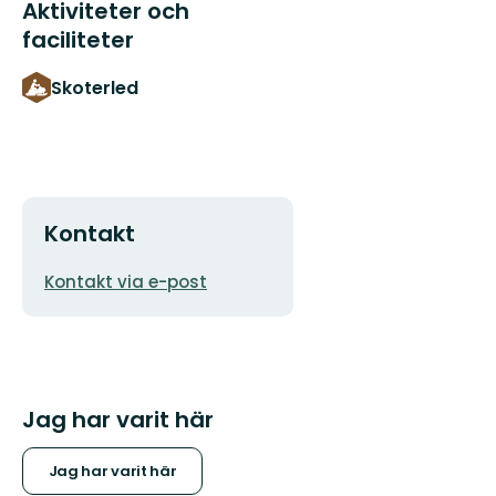
Aktiviteter och
faciliteter
Skoterled
Kontakt
E-
Kontakt via e-post
postadress
Jag har varit här
Jag har varit här