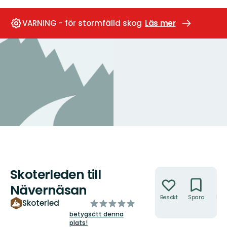
VARNING - för stormfälld skog
Läs mer
Skoterleden till
Åtgärder
Nävernäsan
Besökt
Spara
Hitt
av
Skoterled
hit
5
betygsätt denna
plats!
stjärnor