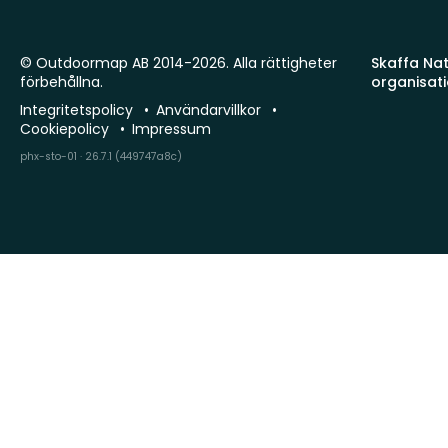
© Outdoormap AB 2014-2026. Alla rättigheter
Skaffa Natu
förbehållna.
organisat
Integritetspolicy
Användarvillkor
Cookiepolicy
Impressum
phx-sto-01 · 26.7.1 (449747a8c)