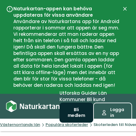
Naturkartan-appen kan behöva
Stän
uppdateras för vissa användare
Användare av Naturkartans app för Android
rapporterar i sommar att appen är seg mm.
Vi rekommenderar att man raderar appen
helt från sin telefon i så fall och laddar ned
igen! Då skall den fungera bättre. Den
befintliga appen skall ersättas av en ny app
efter sommaren. Den gamla appen laddar
all data för hela landet lokalt i appen (för
att klara offline-läge) men det innebär att
den blir för stor för vissa telefoner - då
behöver den raderas och laddas ned igen!
Utforska
Guider
Län
Kommuner
Bli kund
Bli
Logga
medlem
in
Västernorrlands län
Populära skoterleder
Skoterleden till Näv