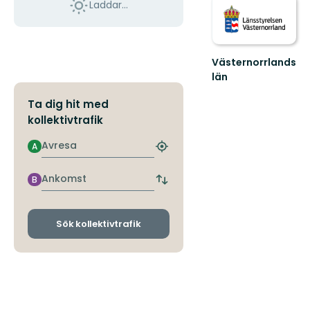
Laddar...
Västernorrlands
län
Ta dig hit med
kollektivtrafik
Avresa
A
Hitta
närmaste
hållplats
Ankomst
B
Byt
avgångs-
och
ankomsthållplatser
Sök kollektivtrafik