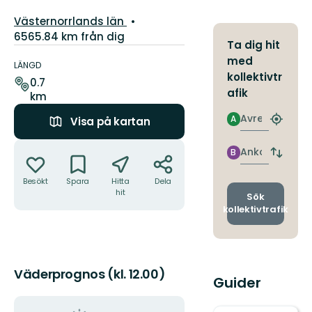
Län:
Västernorrlands län
6565.84 km från dig
Ta dig hit
Information
med
om
LÄNGD
kollektivtr
leden
0.7
afik
km
Avresa
A
Visa på kartan
Hitta
närmas
Åtgärder
hållpla
Ankomst
B
Byt
avgång
Besökt
Spara
Hitta
Dela
och
hit
ankomst
Sök
kollektivtrafik
Väderprognos (kl. 12.00)
Guider