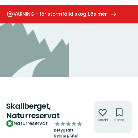
VARNING - för stormfälld skog
Läs mer
Skallberget,
Åtgärder
Naturreservat
Besökt
Spara
Hitt
av
Naturreservat
hit
5
betygsätt
stjärnor
denna plats!