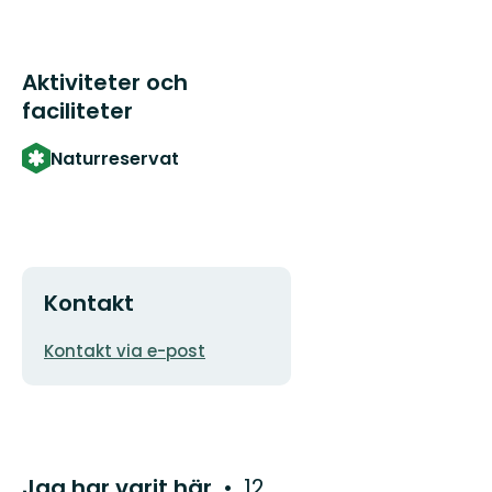
Aktiviteter och
faciliteter
Naturreservat
Kontakt
E-
Kontakt via e-post
postadress
Jag har varit här
12