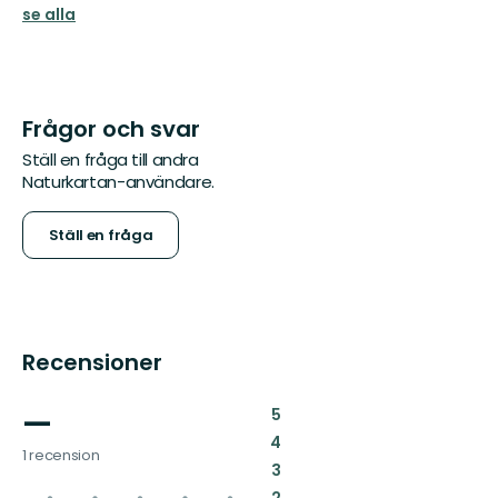
se alla
Frågor och svar
Ställ en fråga till andra
Naturkartan-användare.
Ställ en fråga
Recensioner
—
:
5
:
4
1 recension
:
3
: