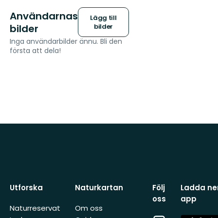
Användarnas
Lägg till
bilder
bilder
Inga användarbilder ännu. Bli den
första att dela!
Utforska
Naturkartan
Följ
Ladda ner
oss
app
Naturreservat
Om oss