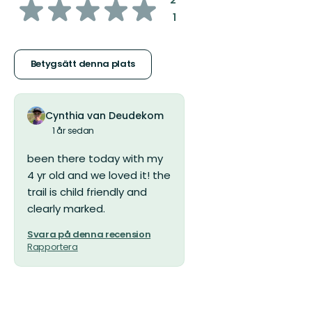
av
2
:
1
5
stjärnor
Betygsätt denna plats
Cynthia van Deudekom
1 år sedan
been there today with my
4 yr old and we loved it! the
trail is child friendly and
clearly marked.
Svara på denna recension
Rapportera