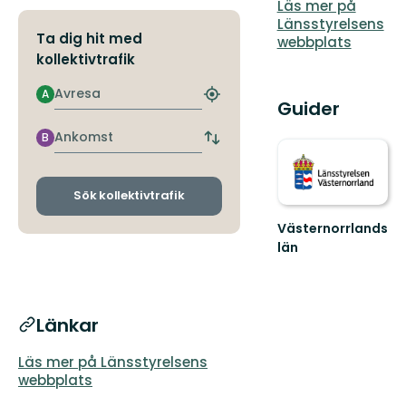
Läs mer på
Länsstyrelsens
Ta dig hit med
webbplats
kollektivtrafik
Avresa
A
Hitta
Guider
närmaste
hållplats
Ankomst
B
Byt
avgångs-
och
ankomsthållplatser
Sök kollektivtrafik
Västernorrlands
län
Länkar
Läs mer på Länsstyrelsens
webbplats