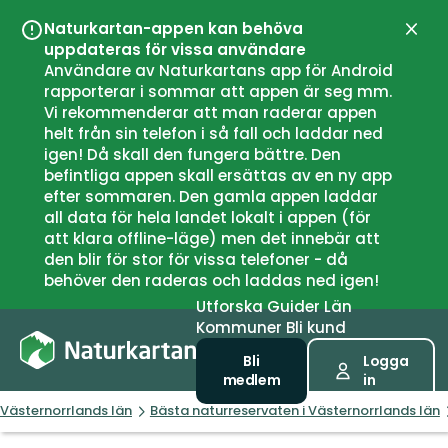
Naturkartan-appen kan behöva
Stän
uppdateras för vissa användare
Användare av Naturkartans app för Android
rapporterar i sommar att appen är seg mm.
Vi rekommenderar att man raderar appen
helt från sin telefon i så fall och laddar ned
igen! Då skall den fungera bättre. Den
befintliga appen skall ersättas av en ny app
efter sommaren. Den gamla appen laddar
all data för hela landet lokalt i appen (för
att klara offline-läge) men det innebär att
den blir för stor för vissa telefoner - då
behöver den raderas och laddas ned igen!
Utforska
Guider
Län
Kommuner
Bli kund
Bli
Logga
medlem
in
Västernorrlands län
Bästa naturreservaten i Västernorrlands län