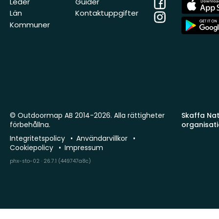
Facebook
App
Leder
Guider
Store
Län
Kontaktuppgifter
Instagram
App
Kommuner
Store
© Outdoormap AB 2014-2026. Alla rättigheter
Skaffa Natu
förbehållna.
organisat
Integritetspolicy
Användarvillkor
Cookiepolicy
Impressum
phx-sto-02 · 26.7.1 (449747a8c)