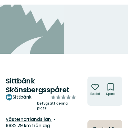
Sittbänk
Åtgärder
Skönsbergsspåret
Besökt
Spara
Hitt
av
Sittbänk
hit
5
betygsätt denna
plats!
stjärnor
Län:
Västernorrlands län
6632.29 km från dig