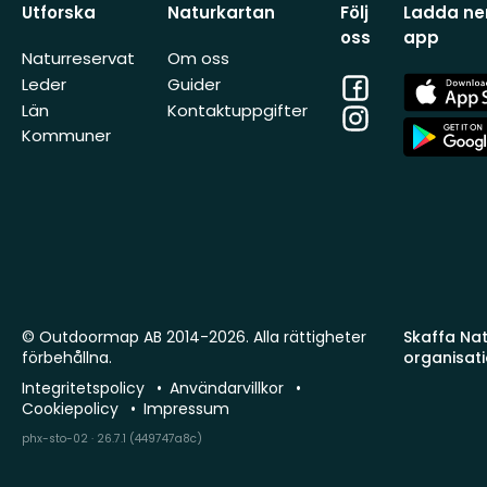
Utforska
Naturkartan
Följ
Ladda ner
oss
app
Naturreservat
Om oss
Facebook
App
Leder
Guider
Store
Län
Kontaktuppgifter
Instagram
App
Kommuner
Store
© Outdoormap AB 2014-2026. Alla rättigheter
Skaffa Natu
förbehållna.
organisat
Integritetspolicy
Användarvillkor
Cookiepolicy
Impressum
phx-sto-02 · 26.7.1 (449747a8c)