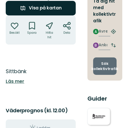
Ta dig hit
med
Visa på kartan
kollektivtr
Åtgärder
afik
Avresa
A
Besökt
Spara
Hitta
Dela
Hitta
hit
närmas
hållpla
Ankomst
B
Byt
avgång
och
ankomst
Sök
kollektivtrafik
Beskrivning
Sittbänk
Läs mer
Guider
Väderprognos (kl. 12.00)