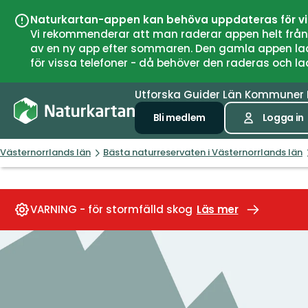
Naturkartan-appen kan behöva uppdateras för v
Vi rekommenderar att man raderar appen helt från si
av en ny app efter sommaren. Den gamla appen laddar
för vissa telefoner - då behöver den raderas och l
Utforska
Guider
Län
Kommuner
Bli medlem
Logga in
Västernorrlands län
Bästa naturreservaten i Västernorrlands län
VARNING - för stormfälld skog
Läs mer