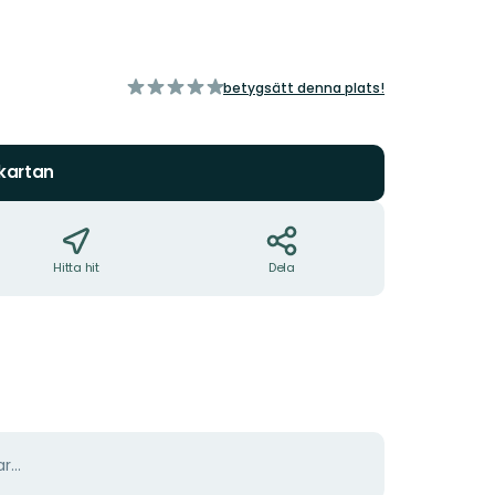
av
betygsätt denna plats!
5
stjärnor
 kartan
Hitta hit
Dela
r...