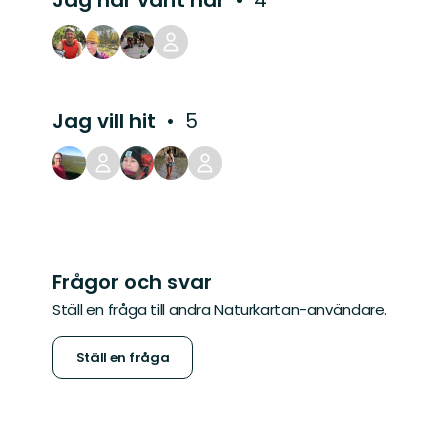
Jag har varit här
4
Jag vill hit
5
Frågor och svar
Ställ en fråga till andra Naturkartan-användare.
Ställ en fråga