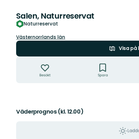
Salen, Naturreservat
Naturreservat
Län:
Västernorrlands län
Visa på
Åtgärder
Besökt
Spara
Väderprognos (kl. 12.00)
Ladda