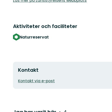
Läs mer på Länsstyrelsens webbplats
Aktiviteter och faciliteter
Naturreservat
Kontakt
E-
Kontakt via e-post
postadress