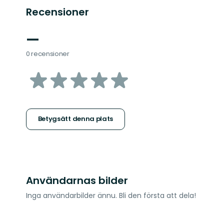
Recensioner
—
0 recensioner
av
5
stjärnor
Betygsätt denna plats
Användarnas bilder
Inga användarbilder ännu. Bli den första att dela!