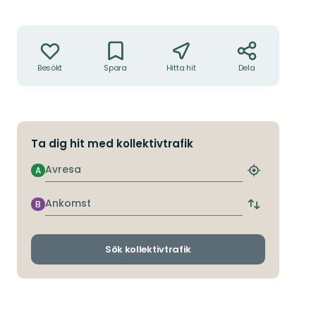
Åtgärder
Besökt
Spara
Hitta hit
Dela
Ta dig hit med kollektivtrafik
Avresa
A
Hitta
närmaste
hållplats
Ankomst
B
Byt
avgångs-
och
ankomsthållp
Sök kollektivtrafik