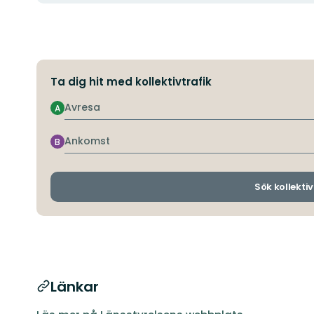
Ta dig hit med kollektivtrafik
Avresa
A
Ankomst
B
Sök kollektiv
Länkar