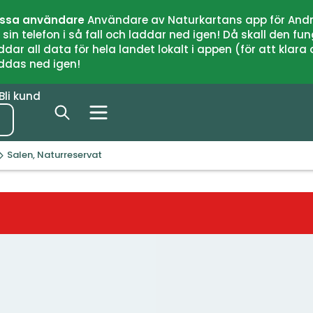
issa användare
Användare av Naturkartans app för Andr
n telefon i så fall och laddar ned igen! Då skall den fun
 all data för hela landet lokalt i appen (för att klara of
addas ned igen!
Bli kund
Salen, Naturreservat