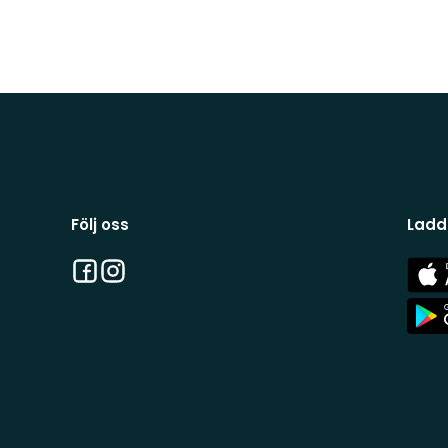
Följ oss
Ladd
Facebook
Instagram
App
Stor
App
Stor