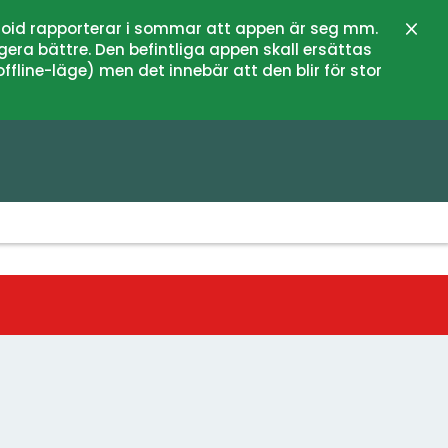
oid rapporterar i sommar att appen är seg mm.
Stän
gera bättre. Den befintliga appen skall ersättas
fline-läge) men det innebär att den blir för stor