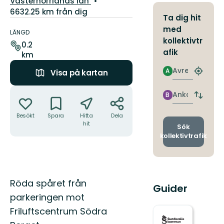
Västernorrlands län
6632.25 km från dig
Ta dig hit
Information
med
om
LÄNGD
kollektivtr
leden
0.2
afik
km
Avresa
A
Visa på kartan
Hitta
närmas
Åtgärder
hållpla
Ankomst
B
Byt
avgång
Besökt
Spara
Hitta
Dela
och
hit
ankomst
Sök
kollektivtrafik
Beskrivning
Röda spåret från
Guider
parkeringen mot
Friluftscentrum Södra