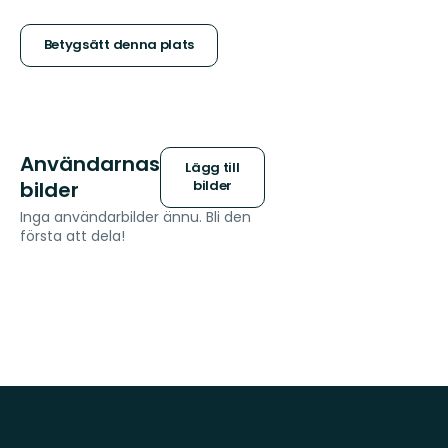
5
stjärnor
Betygsätt denna plats
Användarnas
Lägg till
bilder
bilder
Inga användarbilder ännu. Bli den
första att dela!