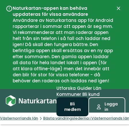
Naturkartan-appen kan behöva
Stän
uppdateras för vissa användare
Användare av Naturkartans app för Android
rapporterar i sommar att appen är seg mm.
Vi rekommenderar att man raderar appen
helt från sin telefon i så fall och laddar ned
igen! Då skall den fungera bättre. Den
befintliga appen skall ersättas av en ny app
efter sommaren. Den gamla appen laddar
all data för hela landet lokalt i appen (för
att klara offline-läge) men det innebär att
den blir för stor för vissa telefoner - då
behöver den raderas och laddas ned igen!
Utforska
Guider
Län
Kommuner
Bli kund
Bli
Logga
medlem
in
Västernorrlands län
Bästa vandringslederna i Västernorrlands lä