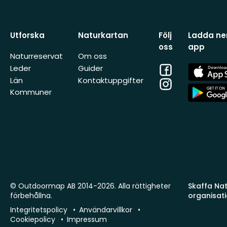
Utforska
Naturkartan
Följ
Ladda ner
oss
app
Naturreservat
Om oss
Facebook
App
Leder
Guider
Store
Län
Kontaktuppgifter
Instagram
App
Kommuner
Store
© Outdoormap AB 2014-2026. Alla rättigheter
Skaffa Natu
förbehållna.
organisat
Integritetspolicy
Användarvillkor
Cookiepolicy
Impressum