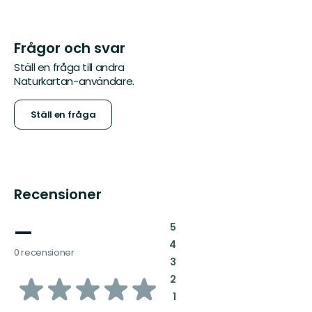
Frågor och svar
Ställ en fråga till andra
Naturkartan-användare.
Ställ en fråga
Recensioner
—
:
5
:
4
0 recensioner
:
3
av
:
2
:
1