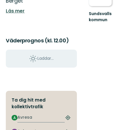
Berget
Läs mer
Sundsvalls
kommun
En
friluftskommun
där
Väderprognos (kl. 12.00)
vi
alla
har
nära
Laddar...
till
nat...
Ta dig hit med
kollektivtrafik
Avresa
A
Hitta
närmaste