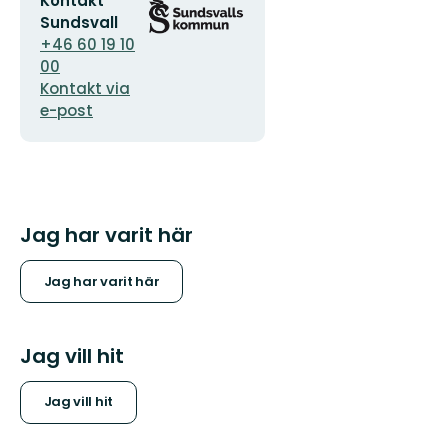
Kontakt
postadress
logotyp
Sundsvall
+46 60 19 10
00
Kontakt via
e-post
Jag har varit här
Jag har varit här
Jag vill hit
Jag vill hit