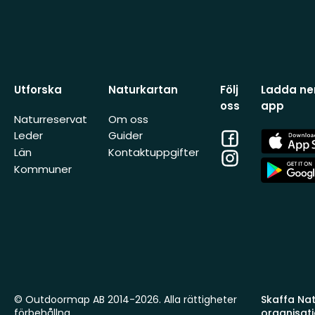
Utforska
Naturkartan
Följ
Ladda ner
oss
app
Naturreservat
Om oss
Facebook
App
Leder
Guider
Store
Län
Kontaktuppgifter
Instagram
App
Kommuner
Store
© Outdoormap AB 2014-2026. Alla rättigheter
Skaffa Natu
förbehållna.
organisat