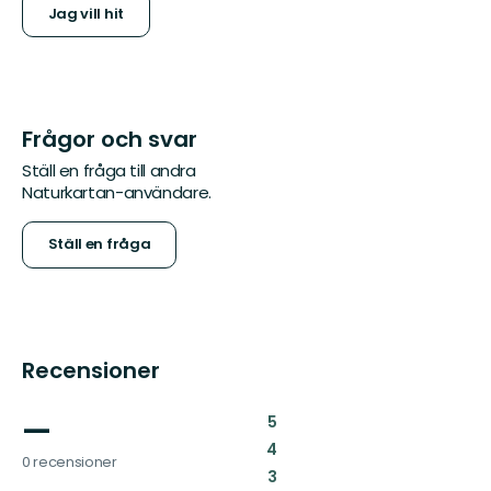
Jag vill hit
Frågor och svar
Ställ en fråga till andra
Naturkartan-användare.
Ställ en fråga
Recensioner
—
:
5
:
4
0 recensioner
:
3