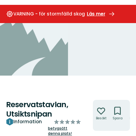
VARNING - för stormfälld skog
Läs mer
Reservatstavlan,
Åtgärder
Utsiktsnipan
Besökt
Spara
Hitt
av
Information
hit
5
betygsätt
denna plats!
stjärnor