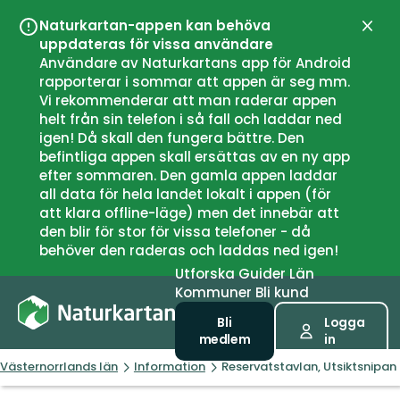
Naturkartan-appen kan behöva
Stän
uppdateras för vissa användare
Användare av Naturkartans app för Android
rapporterar i sommar att appen är seg mm.
Vi rekommenderar att man raderar appen
helt från sin telefon i så fall och laddar ned
igen! Då skall den fungera bättre. Den
befintliga appen skall ersättas av en ny app
efter sommaren. Den gamla appen laddar
all data för hela landet lokalt i appen (för
att klara offline-läge) men det innebär att
den blir för stor för vissa telefoner - då
behöver den raderas och laddas ned igen!
Utforska
Guider
Län
Kommuner
Bli kund
Bli
Logga
medlem
in
Västernorrlands län
Information
Reservatstavlan, Utsiktsnipan