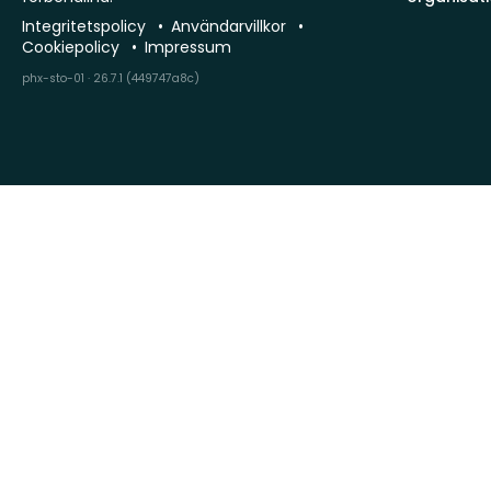
Integritetspolicy
Användarvillkor
Cookiepolicy
Impressum
phx-sto-01 · 26.7.1 (449747a8c)