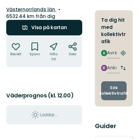
Län:
Västernorrlands län
6532.44 km från dig
Ta dig hit
med
Visa på kartan
kollektivtr
Åtgärder
afik
Avresa
A
Besökt
Spara
Hitta
Dela
Hitta
hit
närmas
hållpla
Ankomst
B
Byt
avgång
och
ankomst
Sök
kollektivtrafik
Väderprognos (kl. 12.00)
Laddar...
Guider