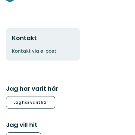
Kontakt
E-
Kontakt via e-post
postadress
Jag har varit här
Jag har varit här
Jag vill hit