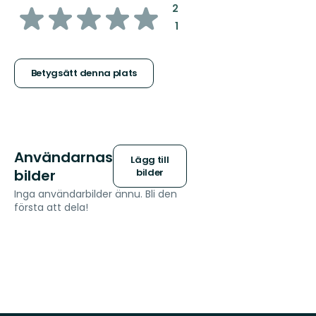
av
:
2
:
1
5
stjärnor
Betygsätt denna plats
Användarnas
Lägg till
bilder
bilder
Inga användarbilder ännu. Bli den
första att dela!