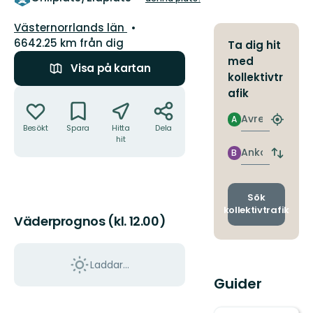
Län:
Västernorrlands län
6642.25 km från dig
Ta dig hit
med
Visa på kartan
kollektivtr
Åtgärder
afik
Avresa
A
Hitta
Besökt
Spara
Hitta
Dela
närmas
hit
hållpla
Ankomst
B
Byt
avgång
och
ankomst
Sök
kollektivtrafik
Väderprognos (kl. 12.00)
Laddar...
Guider