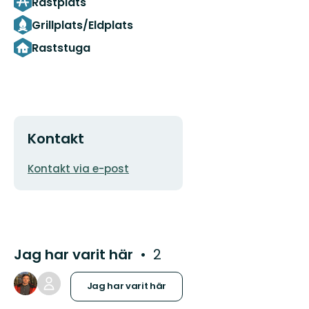
Rastplats
Grillplats/Eldplats
Raststuga
Kontakt
E-
Kontakt via e-post
postadress
Jag har varit här
2
Jag har varit här