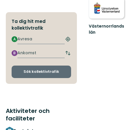
Ta dig hit med
Västernorrlands
kollektivtrafik
län
Avresa
A
Hitta
närmaste
hållplats
Ankomst
B
Byt
avgångs-
och
ankomsthållplatser
Sök kollektivtrafik
Aktiviteter och
faciliteter