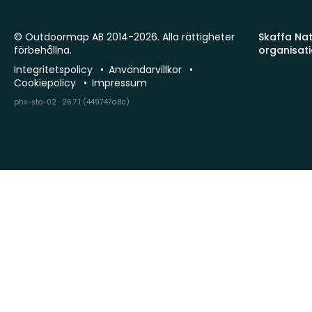
© Outdoormap AB 2014-2026. Alla rättigheter
Skaffa Natu
förbehållna.
organisat
Integritetspolicy
Användarvillkor
Cookiepolicy
Impressum
phx-sto-02 · 26.7.1 (449747a8c)