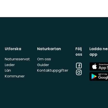
Utforska
Naturkartan
Följ
Ladda ner
oss
app
Naturreservat
Om oss
Facebook
App
Leder
Guider
Store
Län
Kontaktuppgifter
Instagram
App
Kommuner
Store