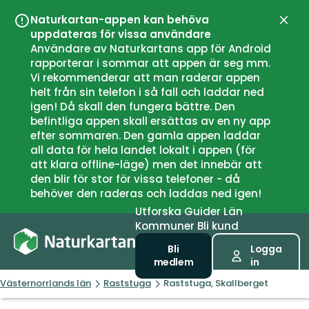
Naturkartan-appen kan behöva
Stän
uppdateras för vissa användare
Användare av Naturkartans app för Android
rapporterar i sommar att appen är seg mm.
Vi rekommenderar att man raderar appen
helt från sin telefon i så fall och laddar ned
igen! Då skall den fungera bättre. Den
befintliga appen skall ersättas av en ny app
efter sommaren. Den gamla appen laddar
all data för hela landet lokalt i appen (för
att klara offline-läge) men det innebär att
den blir för stor för vissa telefoner - då
behöver den raderas och laddas ned igen!
Utforska
Guider
Län
Kommuner
Bli kund
Bli
Logga
medlem
in
Västernorrlands län
Raststuga
Raststuga, Skallberget