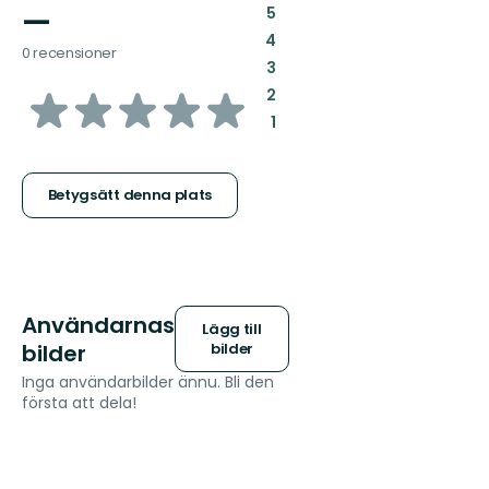
—
:
5
:
4
0 recensioner
:
3
av
:
2
:
1
5
stjärnor
Betygsätt denna plats
Användarnas
Lägg till
bilder
bilder
Inga användarbilder ännu. Bli den
första att dela!