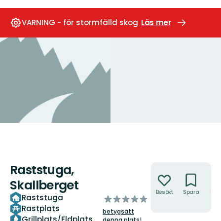
VARNING - för stormfälld skog
Läs mer
Raststuga,
Åtgärder
Skallberget
Besökt
Spara
Hitt
Raststuga
av
hit
Rastplats
5
betygsätt
stjärnor
Grillplats/Eldplats
denna plats!