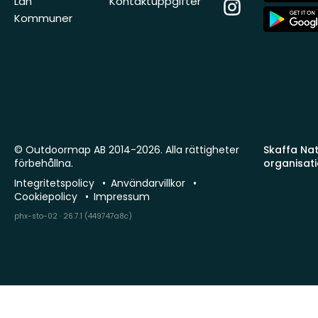
Län
Kontaktuppgifter
Instagram
App
Kommuner
Store
© Outdoormap AB 2014-2026. Alla rättigheter
Skaffa Natu
förbehållna.
organisat
Integritetspolicy
Användarvillkor
Cookiepolicy
Impressum
phx-sto-02 · 26.7.1 (449747a8c)