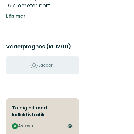
15 kilometer bort.
Läs mer
Väderprognos (kl. 12.00)
Laddar...
Ta dig hit med
kollektivtrafik
Avresa
A
Hitta
närmaste