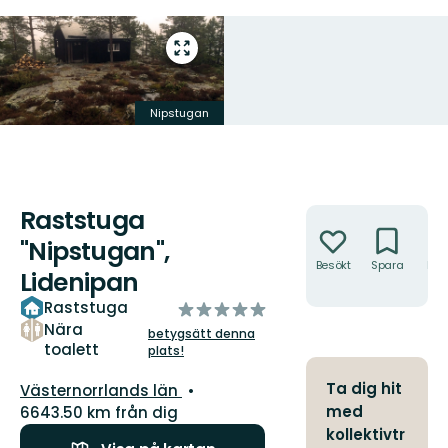
Gå
till
helskärmsläge
Nipstugan
Raststuga
Åtgärder
"Nipstugan",
Besökt
Spara
Hitt
Lidenipan
hit
Raststuga
av
5
Nära
betygsätt denna
toalett
stjärnor
plats!
Län:
Ta dig hit
Västernorrlands län
med
6643.50 km från dig
kollektivtr