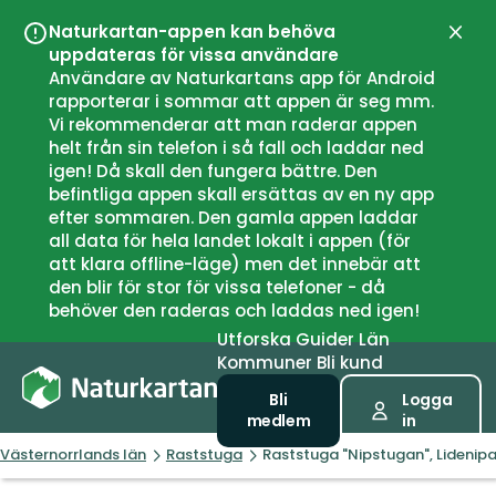
Naturkartan-appen kan behöva
Stän
uppdateras för vissa användare
Användare av Naturkartans app för Android
rapporterar i sommar att appen är seg mm.
Vi rekommenderar att man raderar appen
helt från sin telefon i så fall och laddar ned
igen! Då skall den fungera bättre. Den
befintliga appen skall ersättas av en ny app
efter sommaren. Den gamla appen laddar
all data för hela landet lokalt i appen (för
att klara offline-läge) men det innebär att
den blir för stor för vissa telefoner - då
behöver den raderas och laddas ned igen!
Utforska
Guider
Län
Kommuner
Bli kund
Bli
Logga
medlem
in
Västernorrlands län
Raststuga
Raststuga "Nipstugan", Lidenip