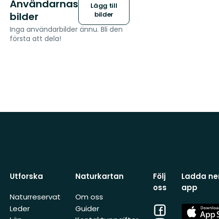
Användarnas
Lägg till
bilder
bilder
Inga användarbilder ännu. Bli den
första att dela!
Utforska
Naturkartan
Följ
Ladda ner
oss
app
Naturreservat
Om oss
Facebook
App
Leder
Guider
Store