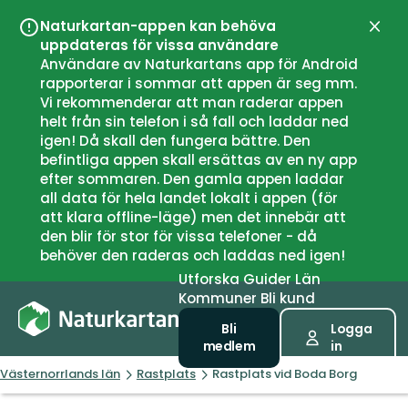
Naturkartan-appen kan behöva
Stän
uppdateras för vissa användare
Användare av Naturkartans app för Android
rapporterar i sommar att appen är seg mm.
Vi rekommenderar att man raderar appen
helt från sin telefon i så fall och laddar ned
igen! Då skall den fungera bättre. Den
befintliga appen skall ersättas av en ny app
efter sommaren. Den gamla appen laddar
all data för hela landet lokalt i appen (för
att klara offline-läge) men det innebär att
den blir för stor för vissa telefoner - då
behöver den raderas och laddas ned igen!
Utforska
Guider
Län
Kommuner
Bli kund
Bli
Logga
medlem
in
Västernorrlands län
Rastplats
Rastplats vid Boda Borg