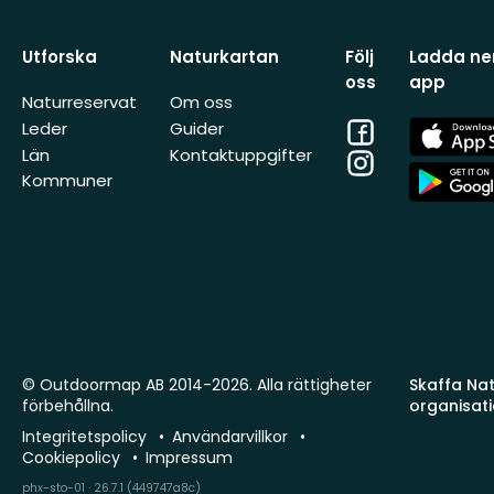
Utforska
Naturkartan
Följ
Ladda ner
oss
app
Naturreservat
Om oss
Facebook
App
Leder
Guider
Store
Län
Kontaktuppgifter
Instagram
App
Kommuner
Store
© Outdoormap AB 2014-2026. Alla rättigheter
Skaffa Natu
förbehållna.
organisat
Integritetspolicy
Användarvillkor
Cookiepolicy
Impressum
phx-sto-01 · 26.7.1 (449747a8c)