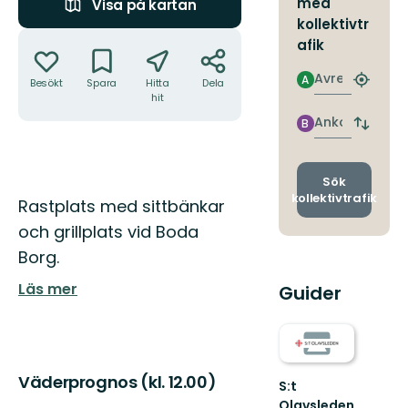
med
Visa på kartan
kollektivtr
Åtgärder
afik
Avresa
A
Besökt
Spara
Hitta
Dela
Hitta
hit
närmas
hållpla
Ankomst
B
Byt
avgång
och
ankomst
Sök
kollektivtrafik
Beskrivning
Rastplats med sittbänkar
och grillplats vid Boda
Borg.
Läs mer
Guider
Väderprognos (kl. 12.00)
S:t
Olavsleden