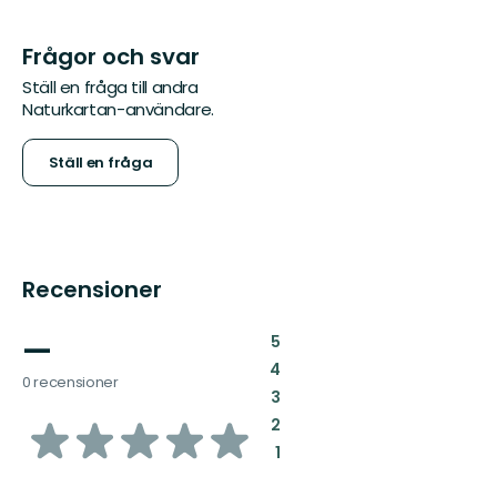
Frågor och svar
Ställ en fråga till andra
Naturkartan-användare.
Ställ en fråga
Recensioner
—
:
5
:
4
0 recensioner
:
3
av
:
2
:
1
5