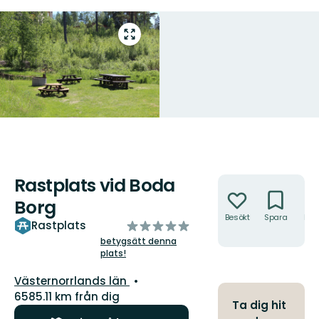
Gå
till
helskärmsläge
Rastplats vid Boda
Åtgärder
Borg
Besökt
Spara
Hitt
av
Rastplats
hit
5
betygsätt denna
plats!
stjärnor
Län:
Västernorrlands län
6585.11 km från dig
Ta dig hit