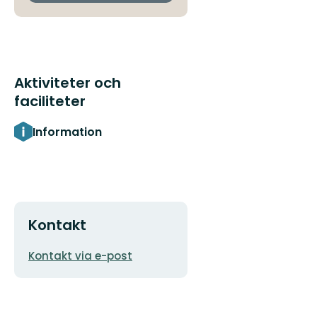
Aktiviteter och
faciliteter
Information
Kontakt
E-
Kontakt via e-post
postadress