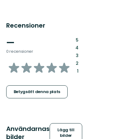
Recensioner
—
:
5
:
4
0 recensioner
:
3
av
:
2
:
1
5
stjärnor
Betygsätt denna plats
Användarnas
Lägg till
bilder
bilder