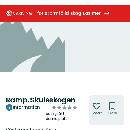
VARNING - för stormfälld skog
Läs mer
Ramp, Skuleskogen
Åtgärder
av
Information
5
Besökt
Spara
Hitt
betygsätt
hit
denna plats!
stjärnor
Län:
Västernorrlands län