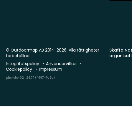
© Outdoormap AB 2014-2026. Alla rättigheter
Skaffa Natu
förbehållna.
organisat
Integritetspolicy
Användarvillkor
Cookiepolicy
Impressum
phx-sto-02 · 26.7.1 (449747a8c)