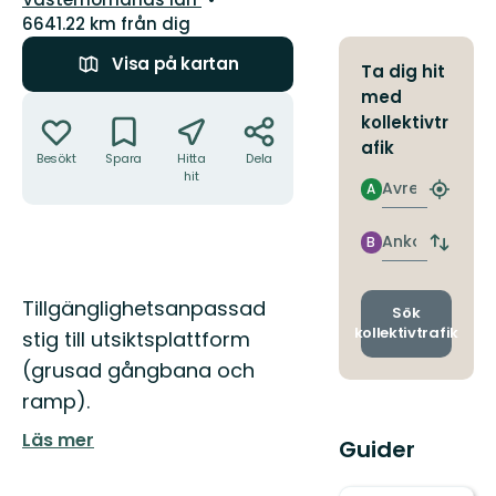
6641.22 km från dig
Visa på kartan
Ta dig hit
med
Åtgärder
kollektivtr
afik
Besökt
Spara
Hitta
Dela
hit
Avresa
A
Hitta
närmas
hållpla
Ankomst
B
Byt
avgång
och
Beskrivning
Tillgänglighetsanpassad
ankomst
Sök
kollektivtrafik
stig till utsiktsplattform
(grusad gångbana och
ramp).
Läs mer
Guider