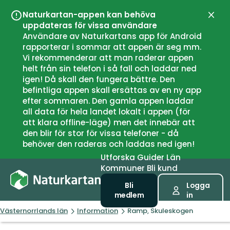
Naturkartan-appen kan behöva
Stän
uppdateras för vissa användare
Användare av Naturkartans app för Android
rapporterar i sommar att appen är seg mm.
Vi rekommenderar att man raderar appen
helt från sin telefon i så fall och laddar ned
igen! Då skall den fungera bättre. Den
befintliga appen skall ersättas av en ny app
efter sommaren. Den gamla appen laddar
all data för hela landet lokalt i appen (för
att klara offline-läge) men det innebär att
den blir för stor för vissa telefoner - då
behöver den raderas och laddas ned igen!
Utforska
Guider
Län
Kommuner
Bli kund
Bli
Logga
medlem
in
Västernorrlands län
Information
Ramp, Skuleskogen