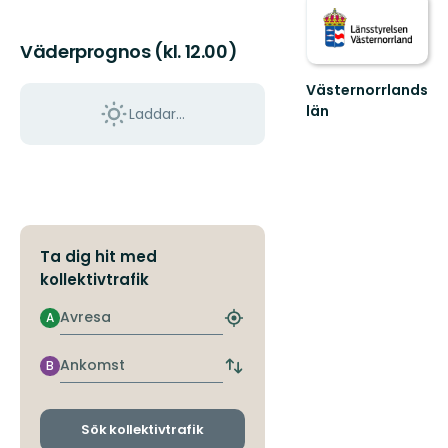
Väderprognos (kl. 12.00)
Västernorrlands
län
Laddar...
Ta dig hit med
kollektivtrafik
Avresa
A
Hitta
närmaste
hållplats
Ankomst
B
Byt
avgångs-
och
ankomsthållplatser
Sök kollektivtrafik