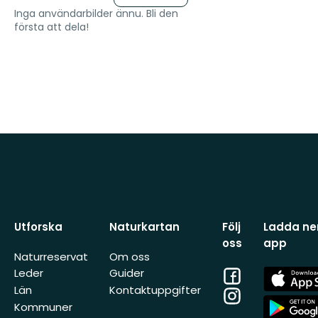
Inga användarbilder ännu. Bli den
första att dela!
Utforska
Naturkartan
Följ
Ladda ner
oss
app
Naturreservat
Om oss
Facebook
App
Leder
Guider
Store
Län
Kontaktuppgifter
Instagram
App
Kommuner
Store