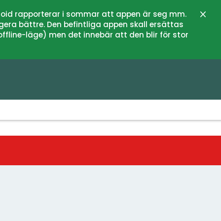
oid rapporterar i sommar att appen är seg mm.
Stän
gera bättre. Den befintliga appen skall ersättas
fline-läge) men det innebär att den blir för stor