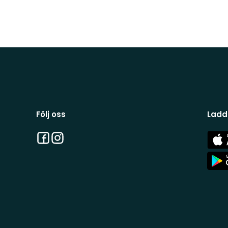
Följ oss
Ladd
Facebook
Instagram
App
Stor
App
Stor