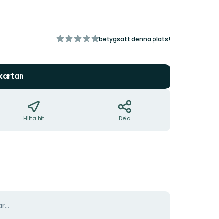
av
betygsätt denna plats!
5
stjärnor
 kartan
Hitta hit
Dela
r...