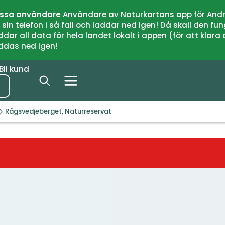
issa användare
Användare av Naturkartans app för Andr
n telefon i så fall och laddar ned igen! Då skall den fun
 all data för hela landet lokalt i appen (för att klara of
addas ned igen!
Bli kund
Rågsvedjeberget, Naturreservat