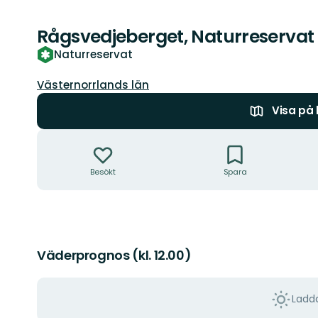
Rågsvedjeberget, Naturreservat
Naturreservat
Län:
Västernorrlands län
Visa på
Åtgärder
Besökt
Spara
Väderprognos (kl. 12.00)
Ladda