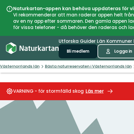
Naturkartan-appen kan behöva uppdateras för v
Vi rekommenderar att man raderar appen helt från si
av en ny app efter sommaren. Den gamla appen laddar
för vissa telefoner - då behöver den raderas och l
Utforska
Guider
Län
Kommuner
Bli medlem
Logga in
Västernorrlands län
Bästa naturreservaten i Västernorrlands län
VARNING - för stormfälld skog
Läs mer