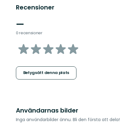
Recensioner
—
0 recensioner
av
5
stjärnor
Betygsätt denna plats
Användarnas bilder
Inga användarbilder ännu. Bli den första att dela!