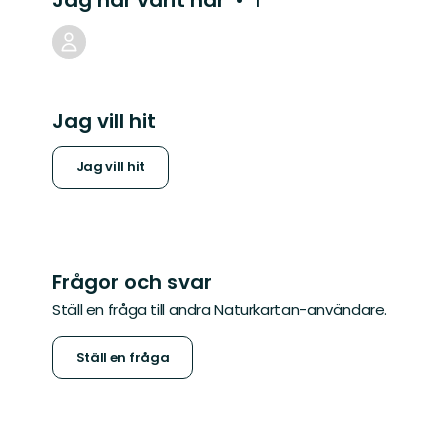
Jag har varit här
1
Jag vill hit
Jag vill hit
Frågor och svar
Ställ en fråga till andra Naturkartan-användare.
Ställ en fråga