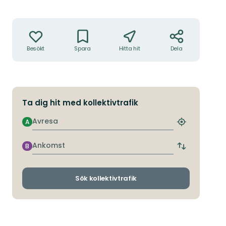
Åtgärder
Besökt
Spara
Hitta hit
Dela
Ta dig hit med kollektivtrafik
Avresa
A
Hitta
närmaste
hållplats
Ankomst
B
Byt
avgångs-
och
ankomsthållp
Sök kollektivtrafik