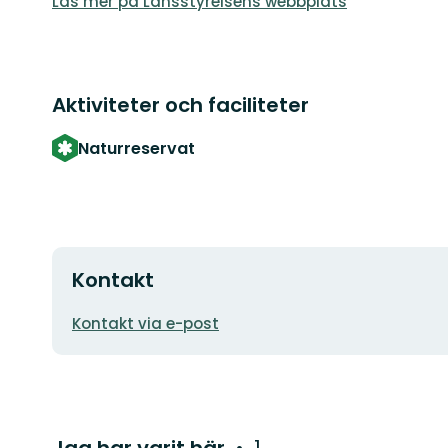
Läs mer på Länsstyrelsens webbplats
Aktiviteter och faciliteter
Naturreservat
Kontakt
E-
Kontakt via e-post
postadress