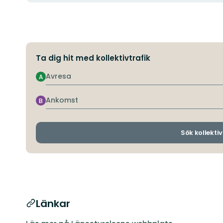
Ta dig hit med kollektivtrafik
Avresa
A
Ankomst
B
Sök kollektiv
Länkar