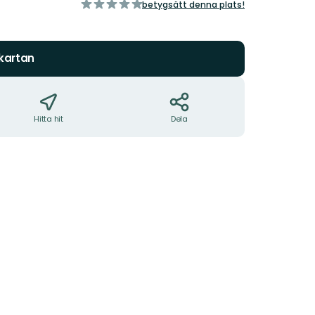
av
betygsätt denna plats!
5
stjärnor
 kartan
Hitta hit
Dela