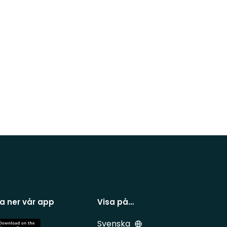
a ner vår app
Visa på…
Svenska