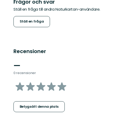
Frågor och svar
Ställ en fråga till andra Naturkartan-användare.
Ställ en fråga
Recensioner
—
0 recensioner
av
5
stjärnor
Betygsätt denna plats