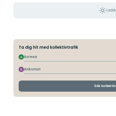
Ladda
Ta dig hit med kollektivtrafik
Avresa
A
Ankomst
B
Sök kollektiv