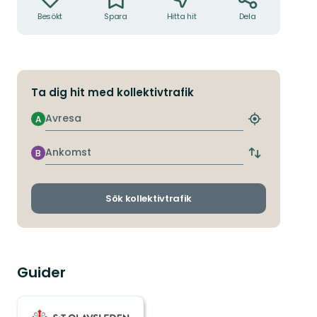
Besökt
Spara
Hitta hit
Dela
Ta dig hit med kollektivtrafik
Avresa
A
Hitta
närmaste
hållplats
Ankomst
B
Byt
avgångs-
och
ankomsthållp
Sök kollektivtrafik
Guider