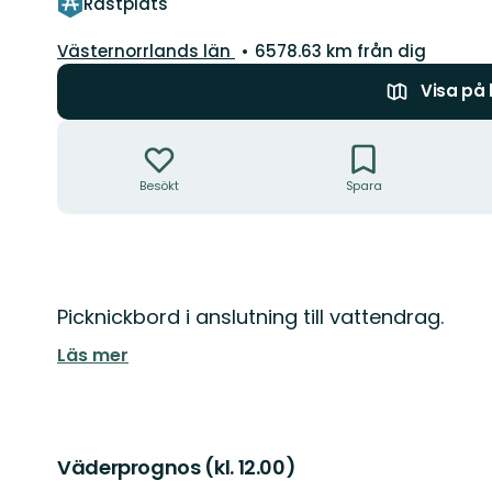
Rastplats
Län:
Västernorrlands län
6578.63 km från dig
Visa på
Åtgärder
Besökt
Spara
Beskrivning
Picknickbord i anslutning till vattendrag.
Läs mer
Väderprognos (kl. 12.00)