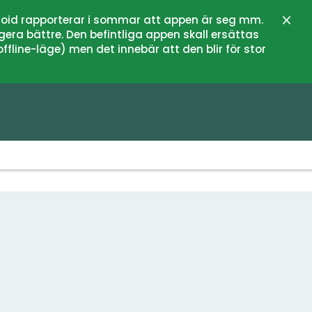
oid rapporterar i sommar att appen är seg mm.
Stän
gera bättre. Den befintliga appen skall ersättas
fline-läge) men det innebär att den blir för stor