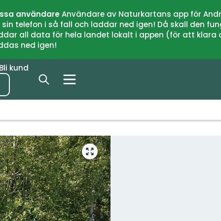
issa användare
Användare av Naturkartans app för Andr
n telefon i så fall och laddar ned igen! Då skall den fun
 all data för hela landet lokalt i appen (för att klara of
addas ned igen!
Bli kund
Gå
till
helskärmsläge