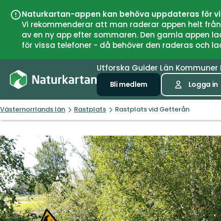
Naturkartan-appen kan behöva uppdateras för v
Vi rekommenderar att man raderar appen helt från si
av en ny app efter sommaren. Den gamla appen laddar
för vissa telefoner - då behöver den raderas och l
Utforska
Guider
Län
Kommuner
Bli medlem
Logga in
Västernorrlands län
Rastplats
Rastplats vid Getterån