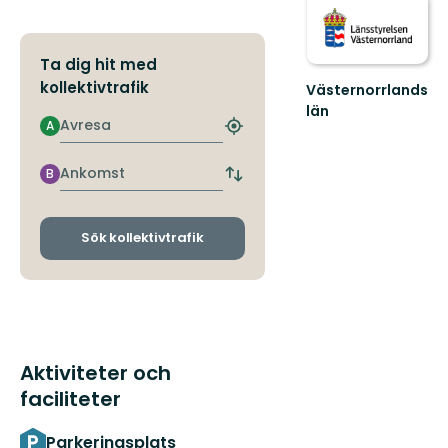
Ta dig hit med
kollektivtrafik
Västernorrlands
län
Avresa
A
Hitta
närmaste
hållplats
Ankomst
B
Byt
avgångs-
och
ankomsthållplatser
Sök kollektivtrafik
Aktiviteter och
faciliteter
Parkeringsplats