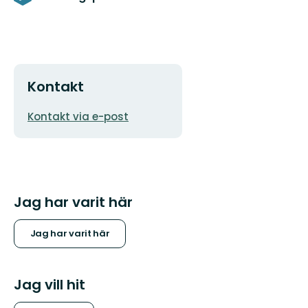
Kontakt
E-
Kontakt via e-post
postadress
Jag har varit här
Jag har varit här
Jag vill hit