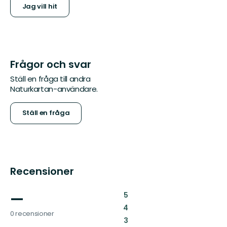
Jag vill hit
Frågor och svar
Ställ en fråga till andra
Naturkartan-användare.
Ställ en fråga
Recensioner
—
:
5
:
4
0 recensioner
:
3