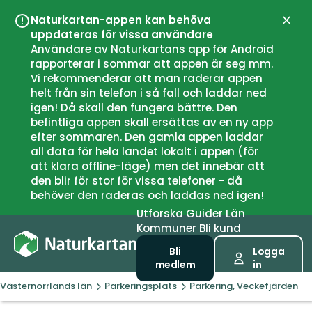
Naturkartan-appen kan behöva
Stän
uppdateras för vissa användare
Användare av Naturkartans app för Android
rapporterar i sommar att appen är seg mm.
Vi rekommenderar att man raderar appen
helt från sin telefon i så fall och laddar ned
igen! Då skall den fungera bättre. Den
befintliga appen skall ersättas av en ny app
efter sommaren. Den gamla appen laddar
all data för hela landet lokalt i appen (för
att klara offline-läge) men det innebär att
den blir för stor för vissa telefoner - då
behöver den raderas och laddas ned igen!
Utforska
Guider
Län
Kommuner
Bli kund
Bli
Logga
medlem
in
Västernorrlands län
Parkeringsplats
Parkering, Veckefjärden