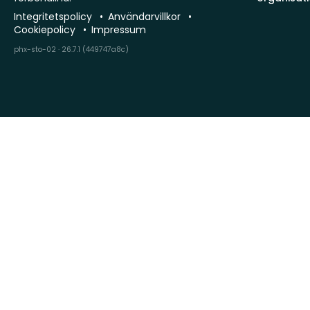
Integritetspolicy
Användarvillkor
Cookiepolicy
Impressum
phx-sto-02 · 26.7.1 (449747a8c)