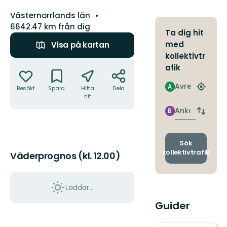
Län:
Västernorrlands län
6642.47 km från dig
Ta dig hit
med
Visa på kartan
kollektivtr
Åtgärder
afik
Avresa
A
Besökt
Spara
Hitta
Dela
Hitta
hit
närmas
hållpla
Ankomst
B
Byt
avgång
och
ankomst
Sök
kollektivtrafik
Väderprognos (kl. 12.00)
Laddar...
Guider