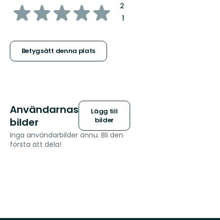
av
:
2
:
1
5
stjärnor
Betygsätt denna plats
Användarnas
Lägg till
bilder
bilder
Inga användarbilder ännu. Bli den
första att dela!