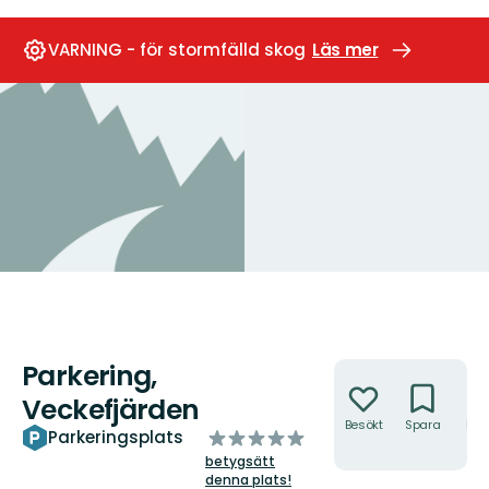
VARNING - för stormfälld skog
Läs mer
Parkering,
Åtgärder
Veckefjärden
Besökt
Spara
Hitt
av
Parkeringsplats
hit
5
betygsätt
stjärnor
denna plats!