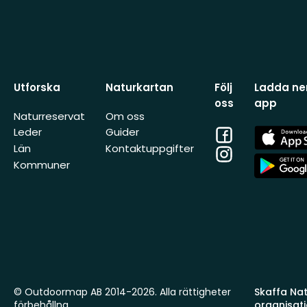
Utforska
Naturkartan
Följ
Ladda ner
oss
app
Naturreservat
Om oss
Facebook
App
Leder
Guider
Store
Län
Kontaktuppgifter
Instagram
App
Kommuner
Store
© Outdoormap AB 2014-2026. Alla rättigheter
Skaffa Natu
förbehållna.
organisat