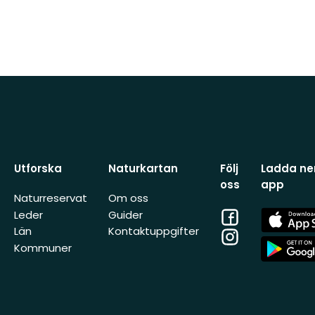
Utforska
Naturkartan
Följ
Ladda ner
oss
app
Naturreservat
Om oss
Facebook
App
Leder
Guider
Store
Län
Kontaktuppgifter
Instagram
App
Kommuner
Store