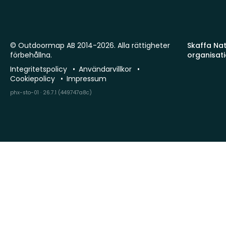
© Outdoormap AB 2014-2026. Alla rättigheter
Skaffa Natu
förbehållna.
organisat
Integritetspolicy
Användarvillkor
Cookiepolicy
Impressum
phx-sto-01 · 26.7.1 (449747a8c)