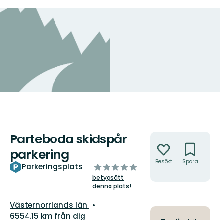
Parteboda skidspår
Åtgärder
parkering
Besökt
Spara
Hitt
av
Parkeringsplats
hit
5
betygsätt
stjärnor
denna plats!
Län:
Västernorrlands län
6554.15 km från dig