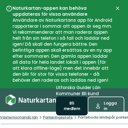
Naturkartan-appen kan behöva
Stän
uppdateras för vissa användare
Användare av Naturkartans app för Android
rapporterar i sommar att appen är seg mm.
Vi rekommenderar att man raderar appen
helt från sin telefon i så fall och laddar ned
igen! Då skall den fungera bättre. Den
befintliga appen skall ersättas av en ny app
efter sommaren. Den gamla appen laddar
all data för hela landet lokalt i appen (för
att klara offline-läge) men det innebär att
den blir för stor för vissa telefoner - då
behöver den raderas och laddas ned igen!
Utforska
Guider
Län
Kommuner
Bli kund
Bli
Logga
medlem
in
Västernorrlands län
Parkeringsplats
Parteboda skidspår parker