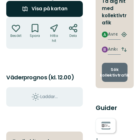
Ta dig hit
med
Visa på kartan
kollektivtr
Åtgärder
afik
Avresa
A
Besökt
Spara
Hitta
Dela
Hitta
hit
närmas
hållpla
Ankomst
B
Byt
avgång
och
ankomst
Sök
kollektivtrafik
Väderprognos (kl. 12.00)
Laddar...
Guider