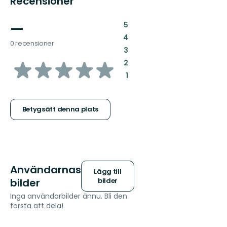
Recensioner
—
:
5
:
4
0 recensioner
:
3
av
:
2
:
1
5
stjärnor
Betygsätt denna plats
Användarnas
Lägg till
bilder
bilder
Inga användarbilder ännu. Bli den
första att dela!