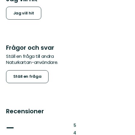
Jag vill hit
Frågor och svar
Ställ en fråga till andra
Naturkartan-användare.
Ställ en fråga
Recensioner
—
:
5
:
4