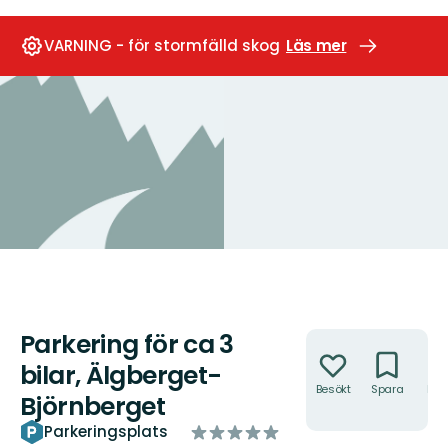
VARNING - för stormfälld skog
Läs mer
Parkering för ca 3
Åtgärder
bilar, Älgberget-
Besökt
Spara
Hitt
Björnberget
hit
av
Parkeringsplats