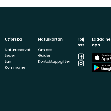
Utforska
Naturkartan
Följ
Ladda ner
oss
app
Naturreservat
Om oss
Facebook
App
Leder
Guider
Store
Län
Kontaktuppgifter
Instagram
App
Kommuner
Store