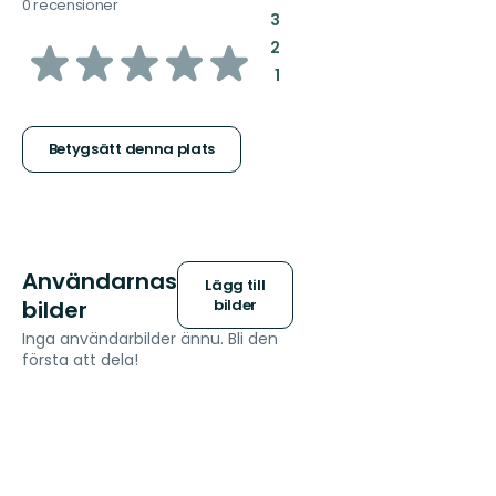
0 recensioner
:
3
av
:
2
:
1
5
stjärnor
Betygsätt denna plats
Användarnas
Lägg till
bilder
bilder
Inga användarbilder ännu. Bli den
första att dela!