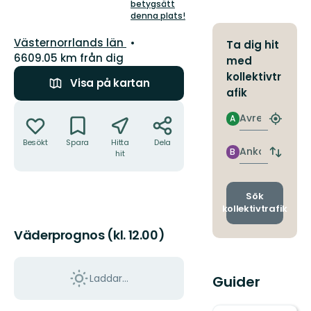
5
betygsätt
stjärnor
denna plats!
Län:
Västernorrlands län
Ta dig hit
6609.05 km från dig
med
kollektivtr
Visa på kartan
afik
Åtgärder
Avresa
A
Hitta
närmas
Besökt
Spara
Hitta
Dela
hållpla
Ankomst
B
hit
Byt
avgång
och
ankomst
Sök
kollektivtrafik
Väderprognos (kl. 12.00)
Laddar...
Guider