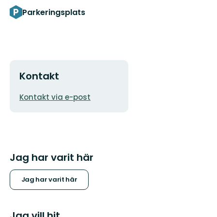
Parkeringsplats
Kontakt
E-
Kontakt via e-post
postadress
Jag har varit här
Jag har varit här
Jag vill hit