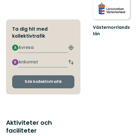
Västernorrlands
Ta dig hit med
län
kollektivtrafik
Avresa
A
Hitta
närmaste
hållplats
Ankomst
B
Byt
avgångs-
och
ankomsthållplatser
Sök kollektivtrafik
Aktiviteter och
faciliteter