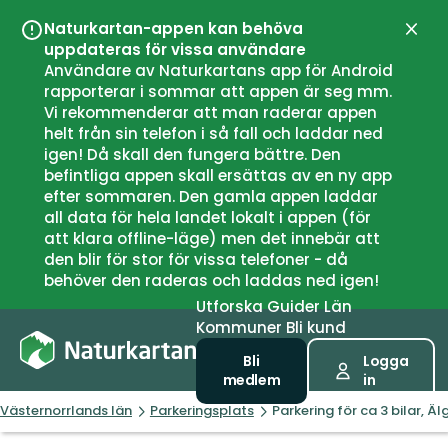
Naturkartan-appen kan behöva
Stän
uppdateras för vissa användare
Användare av Naturkartans app för Android
rapporterar i sommar att appen är seg mm.
Vi rekommenderar att man raderar appen
helt från sin telefon i så fall och laddar ned
igen! Då skall den fungera bättre. Den
befintliga appen skall ersättas av en ny app
efter sommaren. Den gamla appen laddar
all data för hela landet lokalt i appen (för
att klara offline-läge) men det innebär att
den blir för stor för vissa telefoner - då
behöver den raderas och laddas ned igen!
Utforska
Guider
Län
Kommuner
Bli kund
Bli
Logga
medlem
in
Västernorrlands län
Parkeringsplats
Parkering för ca 3 bilar, 