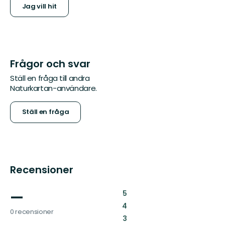
Jag vill hit
Frågor och svar
Ställ en fråga till andra
Naturkartan-användare.
Ställ en fråga
Recensioner
—
:
5
:
4
0 recensioner
:
3