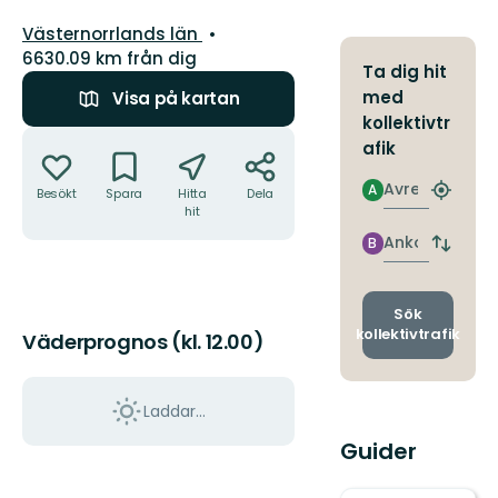
Län:
Västernorrlands län
6630.09 km från dig
Ta dig hit
med
Visa på kartan
kollektivtr
Åtgärder
afik
Avresa
A
Besökt
Spara
Hitta
Dela
Hitta
hit
närmas
hållpla
Ankomst
B
Byt
avgång
och
ankomst
Sök
kollektivtrafik
Väderprognos (kl. 12.00)
Laddar...
Guider