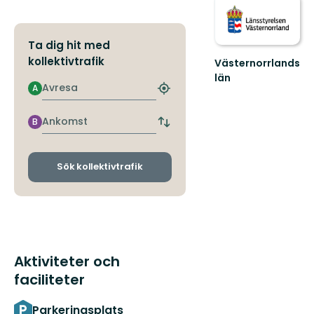
Ta dig hit med
kollektivtrafik
Västernorrlands
län
Avresa
A
Hitta
närmaste
hållplats
Ankomst
B
Byt
avgångs-
och
ankomsthållplatser
Sök kollektivtrafik
Aktiviteter och
faciliteter
Parkeringsplats