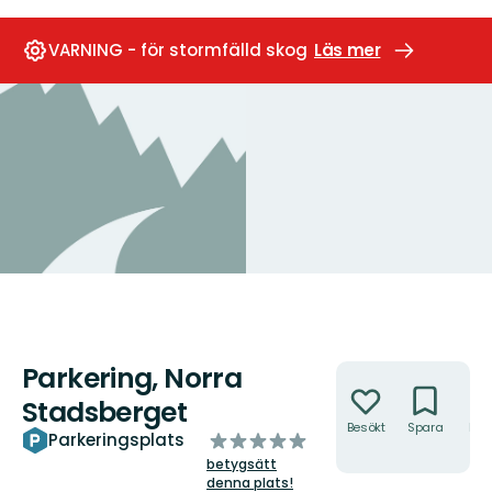
VARNING - för stormfälld skog
Läs mer
Parkering, Norra
Åtgärder
Stadsberget
Besökt
Spara
Hitt
av
Parkeringsplats
hit
5
betygsätt
stjärnor
denna plats!