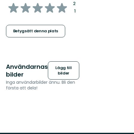
av
:
2
:
1
5
stjärnor
Betygsätt denna plats
Användarnas
Lägg till
bilder
bilder
Inga användarbilder ännu. Bli den
första att dela!