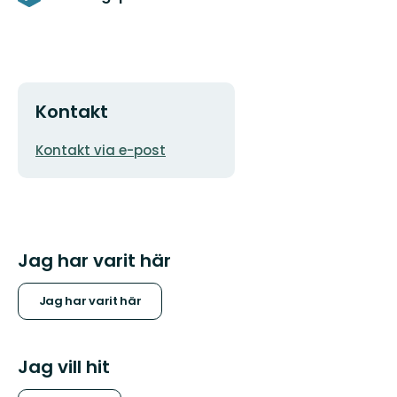
Kontakt
E-
Kontakt via e-post
postadress
Jag har varit här
Jag har varit här
Jag vill hit