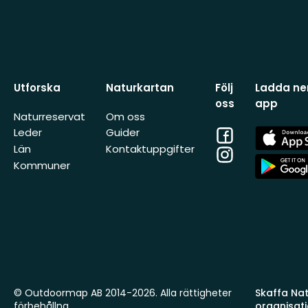
Utforska
Naturkartan
Följ
Ladda ner
oss
app
Naturreservat
Om oss
Facebook
App
Leder
Guider
Store
Län
Kontaktuppgifter
Instagram
App
Kommuner
Store
© Outdoormap AB 2014-2026. Alla rättigheter
Skaffa Natu
förbehållna.
organisat