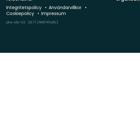
Integritetspolicy
Användarvillkor
Cookiepolicy
Impressum
phx-sto-02 · 26.7.1 (449747a8c)