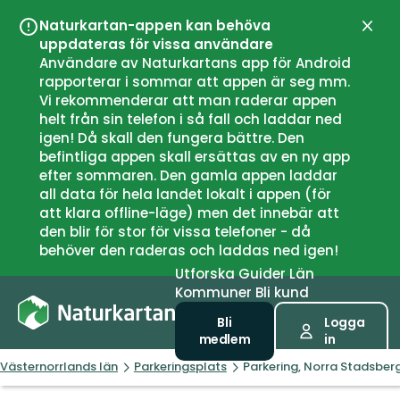
Naturkartan-appen kan behöva
Stän
uppdateras för vissa användare
Användare av Naturkartans app för Android
rapporterar i sommar att appen är seg mm.
Vi rekommenderar att man raderar appen
helt från sin telefon i så fall och laddar ned
igen! Då skall den fungera bättre. Den
befintliga appen skall ersättas av en ny app
efter sommaren. Den gamla appen laddar
all data för hela landet lokalt i appen (för
att klara offline-läge) men det innebär att
den blir för stor för vissa telefoner - då
behöver den raderas och laddas ned igen!
Utforska
Guider
Län
Kommuner
Bli kund
Bli
Logga
medlem
in
Västernorrlands län
Parkeringsplats
Parkering, Norra Stadsber