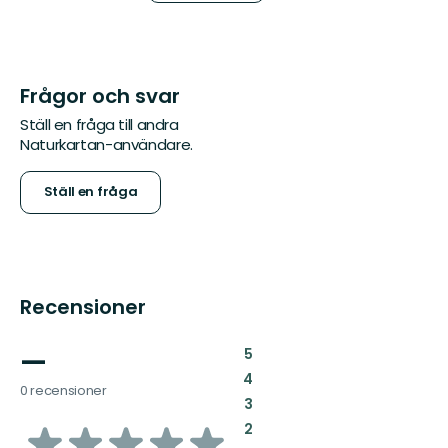
Frågor och svar
Ställ en fråga till andra
Naturkartan-användare.
Ställ en fråga
Recensioner
—
:
5
:
4
0 recensioner
:
3
av
:
2