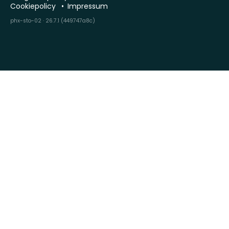
Cookiepolicy
Impressum
phx-sto-02 · 26.7.1 (449747a8c)