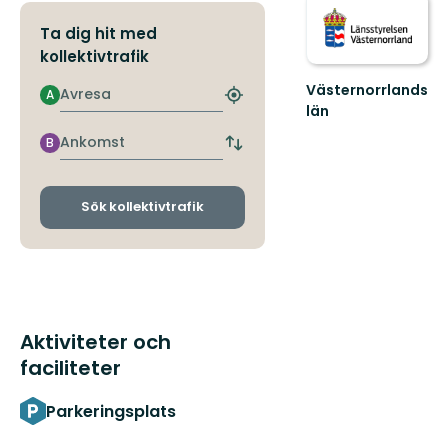
Ta dig hit med
kollektivtrafik
Västernorrlands
Avresa
A
Hitta
län
närmaste
hållplats
Ankomst
B
Byt
avgångs-
och
ankomsthållplatser
Sök kollektivtrafik
Aktiviteter och
faciliteter
Parkeringsplats