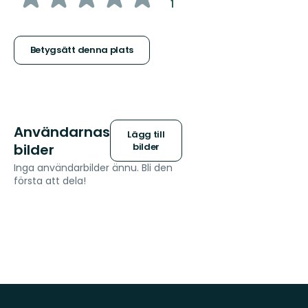
:
1
5
stjärnor
Betygsätt denna plats
Användarnas
Lägg till
bilder
bilder
Inga användarbilder ännu. Bli den
första att dela!