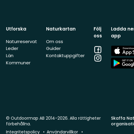
Utforska
Naturkartan
Följ
Ladda ner
oss
app
Naturreservat
Om oss
Facebook
App
Leder
Guider
Store
Län
Kontaktuppgifter
Instagram
App
Kommuner
Store
© Outdoormap AB 2014-2026. Alla rättigheter
Skaffa Natu
förbehållna.
organisat
Integritetspolicy
Användarvillkor