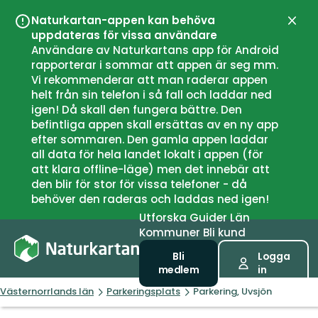
Naturkartan-appen kan behöva
Stän
uppdateras för vissa användare
Användare av Naturkartans app för Android
rapporterar i sommar att appen är seg mm.
Vi rekommenderar att man raderar appen
helt från sin telefon i så fall och laddar ned
igen! Då skall den fungera bättre. Den
befintliga appen skall ersättas av en ny app
efter sommaren. Den gamla appen laddar
all data för hela landet lokalt i appen (för
att klara offline-läge) men det innebär att
den blir för stor för vissa telefoner - då
behöver den raderas och laddas ned igen!
Utforska
Guider
Län
Kommuner
Bli kund
Bli
Logga
medlem
in
Västernorrlands län
Parkeringsplats
Parkering, Uvsjön