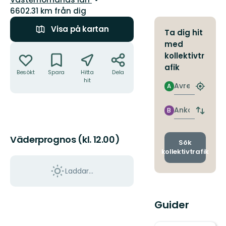
6602.31 km från dig
Visa på kartan
Ta dig hit
med
Åtgärder
kollektivtr
afik
Besökt
Spara
Hitta
Dela
hit
Avresa
A
Hitta
närmas
hållpla
Ankomst
B
Byt
avgång
och
Väderprognos (kl. 12.00)
ankomst
Sök
kollektivtrafik
Laddar...
Guider