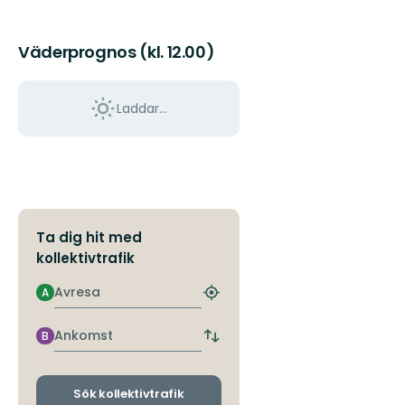
Väderprognos (kl. 12.00)
Laddar...
Ta dig hit med
kollektivtrafik
Avresa
A
Hitta
närmaste
hållplats
Ankomst
B
Byt
avgångs-
och
ankomsthållplatser
Sök kollektivtrafik