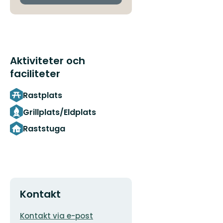
Aktiviteter och
faciliteter
Rastplats
Grillplats/Eldplats
Raststuga
Kontakt
E-
Kontakt via e-post