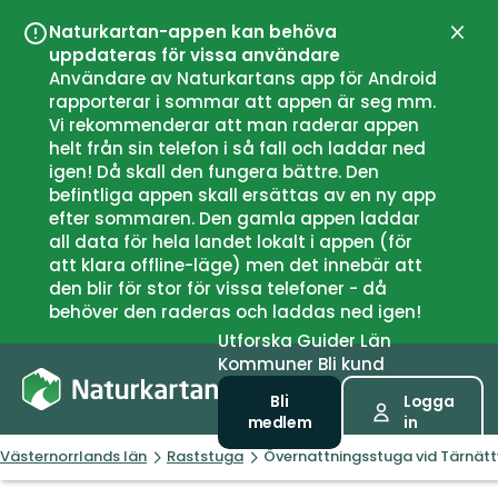
Naturkartan-appen kan behöva
Stän
uppdateras för vissa användare
Användare av Naturkartans app för Android
rapporterar i sommar att appen är seg mm.
Vi rekommenderar att man raderar appen
helt från sin telefon i så fall och laddar ned
igen! Då skall den fungera bättre. Den
befintliga appen skall ersättas av en ny app
efter sommaren. Den gamla appen laddar
all data för hela landet lokalt i appen (för
att klara offline-läge) men det innebär att
den blir för stor för vissa telefoner - då
behöver den raderas och laddas ned igen!
Utforska
Guider
Län
Kommuner
Bli kund
Bli
Logga
medlem
in
Västernorrlands län
Raststuga
Övernattningsstuga vid Tärnätt