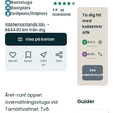
Raststuga
3.9291443850267385
Rastplats
av
3.9
se
5
Grillplats/Eldplats
recensioner
Ta dig hit
stjärnor
med
Län:
Västernorrlands län
kollektivtr
6644.83 km från dig
afik
Visa på kartan
Avresa
A
Hitta
Åtgärder
närmas
hållpla
Ankomst
B
Byt
avgång
Besökt
Spara
Hitta
Dela
och
hit
ankomst
Sök
kollektivtrafik
Beskrivning
Året-runt öppen
Guider
övernattningsstuga vid
Tärnättvattnet. Två