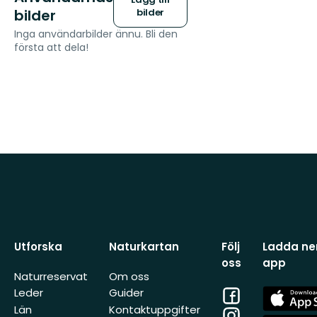
bilder
bilder
Inga användarbilder ännu. Bli den
första att dela!
Utforska
Naturkartan
Följ
Ladda ner
oss
app
Naturreservat
Om oss
Facebook
App
Leder
Guider
Store
Län
Kontaktuppgifter
Instagram