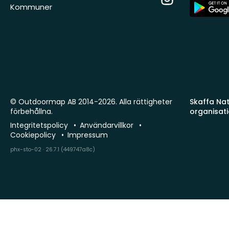
App
Kommuner
Store
© Outdoormap AB 2014-2026. Alla rättigheter
Skaffa Natu
förbehållna.
organisat
Integritetspolicy
Användarvillkor
Cookiepolicy
Impressum
phx-sto-02 · 26.7.1 (449747a8c)