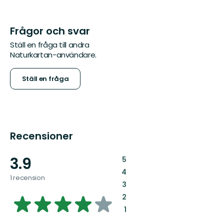
Frågor och svar
Ställ en fråga till andra
Naturkartan-användare.
Ställ en fråga
Recensioner
3.9
:
5
:
4
1 recension
:
3
3.9291443850267385
:
2
:
1