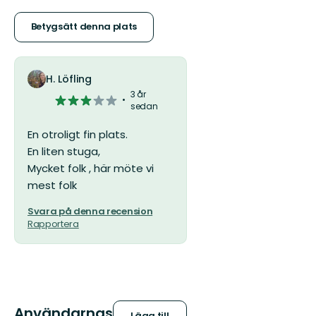
av
5
Betygsätt denna plats
stjärnor
H. Löfling
3 år
3
sedan
av
5
En otroligt fin plats.
stjärnor
En liten stuga,
Mycket folk , här möte vi
mest folk
Svara på denna recension
Rapportera
Användarnas
Lägg till