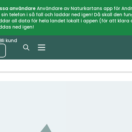
issa användare
Användare av Naturkartans app för Andr
n telefon i så fall och laddar ned igen! Då skall den fun
 all data för hela landet lokalt i appen (för att klara of
addas ned igen!
Bli kund