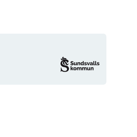
Organisationens
logotyp