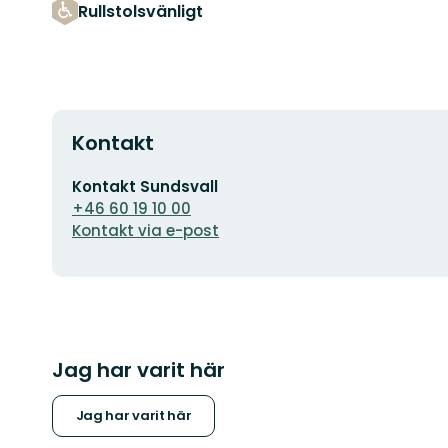
Rullstolsvänligt
Kontakt
E-
Kontakt Sundsvall
postadress
+46 60 19 10 00
Kontakt via e-post
Jag har varit här
Jag har varit här