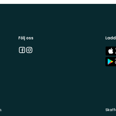
Följ oss
Ladd
Facebook
Instagram
App
Stor
App
Stor
a.
Skaff