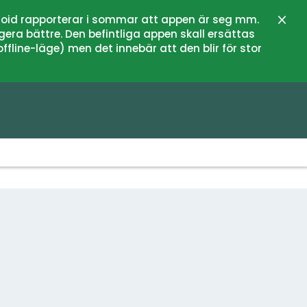
oid rapporterar i sommar att appen är seg mm.
Stän
gera bättre. Den befintliga appen skall ersättas
fline-läge) men det innebär att den blir för stor