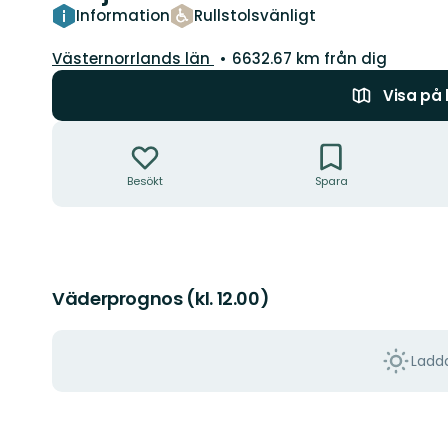
Information
Rullstolsvänligt
Län:
Västernorrlands län
6632.67 km från dig
Visa på
Åtgärder
Besökt
Spara
Väderprognos (kl. 12.00)
Ladda