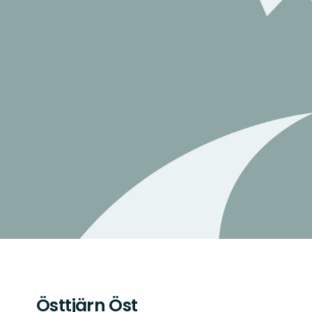
Östtjärn Öst