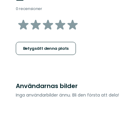
—
0 recensioner
av
5
stjärnor
Betygsätt denna plats
Användarnas bilder
Inga användarbilder ännu. Bli den första att dela!