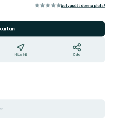
av
betygsätt denna plats!
5
stjärnor
 kartan
Hitta hit
Dela
r...