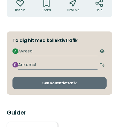
Besökt
Spara
Hitta hit
Dela
Ta dig hit med kollektivtrafik
Avresa
A
Hitta
närmaste
hållplats
Ankomst
B
Byt
avgångs-
och
ankomsthållp
Sök kollektivtrafik
Guider