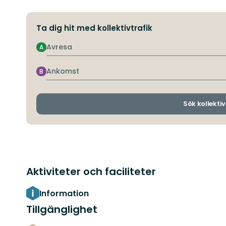
Ta dig hit med kollektivtrafik
Avresa
A
Ankomst
B
Sök kollektiv
Aktiviteter och faciliteter
Information
Tillgänglighet