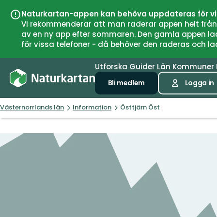
Naturkartan-appen kan behöva uppdateras för v
Vi rekommenderar att man raderar appen helt från si
av en ny app efter sommaren. Den gamla appen laddar
för vissa telefoner - då behöver den raderas och l
Utforska
Guider
Län
Kommuner
Bli medlem
Logga in
Västernorrlands län
Information
Östtjärn Öst