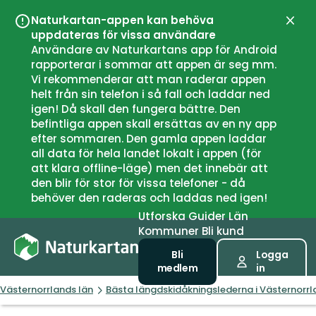
Naturkartan-appen kan behöva
Stän
uppdateras för vissa användare
Användare av Naturkartans app för Android
rapporterar i sommar att appen är seg mm.
Vi rekommenderar att man raderar appen
helt från sin telefon i så fall och laddar ned
igen! Då skall den fungera bättre. Den
befintliga appen skall ersättas av en ny app
efter sommaren. Den gamla appen laddar
all data för hela landet lokalt i appen (för
att klara offline-läge) men det innebär att
den blir för stor för vissa telefoner - då
behöver den raderas och laddas ned igen!
Utforska
Guider
Län
Kommuner
Bli kund
Bli
Logga
medlem
in
Västernorrlands län
Bästa längdskidåkningslederna i Västernorrl