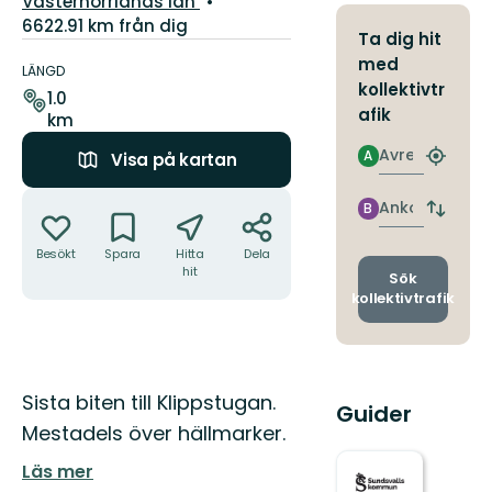
Västernorrlands län
6622.91 km från dig
Ta dig hit
Information
med
om
LÄNGD
kollektivtr
leden
1.0
afik
km
Avresa
A
Visa på kartan
Hitta
närmas
Åtgärder
hållpla
Ankomst
B
Byt
avgång
Besökt
Spara
Hitta
Dela
och
hit
ankomst
Sök
kollektivtrafik
Beskrivning
Sista biten till Klippstugan.
Guider
Mestadels över hällmarker.
Läs mer