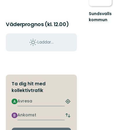
Sundsvalls
kommun
Väderprognos (kl. 12.00)
En
friluftskommun
där
vi
Laddar...
alla
har
nära
till
nat...
Ta dig hit med
kollektivtrafik
Avresa
A
Hitta
närmaste
hållplats
Ankomst
B
Byt
avgångs-
och