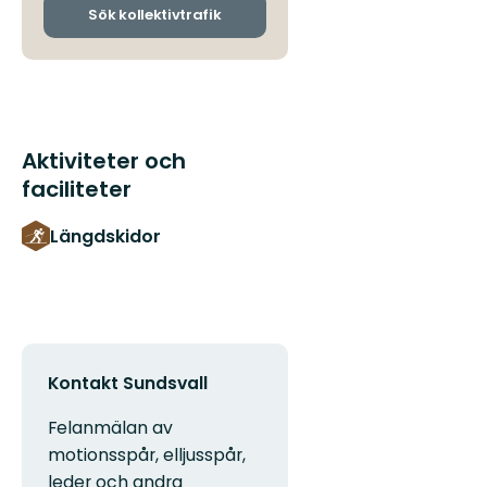
ankomsthållplatser
Sök kollektivtrafik
Aktiviteter och
faciliteter
Längdskidor
Kontakt Sundsvall
Felanmälan av
motionsspår, elljusspår,
leder och andra