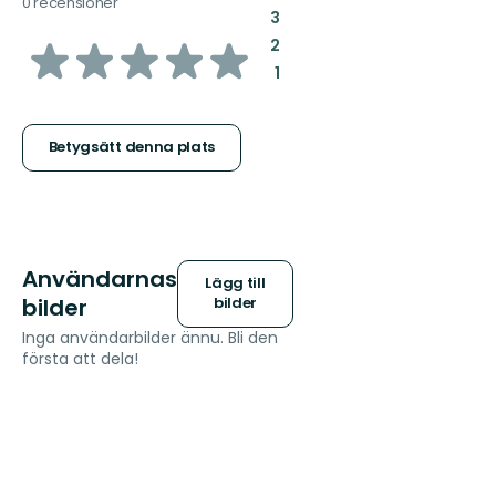
0 recensioner
:
3
av
:
2
:
1
5
stjärnor
Betygsätt denna plats
Användarnas
Lägg till
bilder
bilder
Inga användarbilder ännu. Bli den
första att dela!