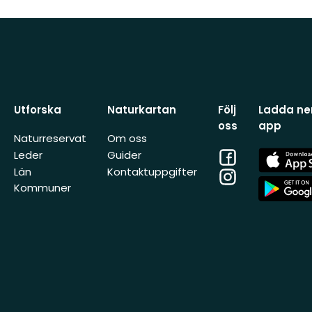
Utforska
Naturkartan
Följ
Ladda ner
oss
app
Naturreservat
Om oss
Facebook
App
Leder
Guider
Store
Län
Kontaktuppgifter
Instagram
App
Kommuner
Store