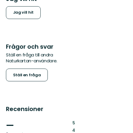
Jag vill hit
Frågor och svar
Ställ en fråga till andra
Naturkartan-användare.
Ställ en fråga
Recensioner
—
:
5
:
4