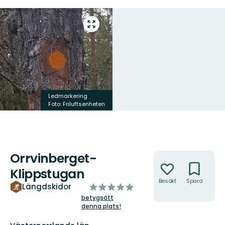
Gå
till
helskärmsläge
Ledmarkering
Foto: Friluftsenheten
Orrvinberget-
Åtgärder
Klippstugan
Besökt
Spara
Hitt
av
Längdskidor
hit
5
betygsätt
denna plats!
stjärnor
Län: