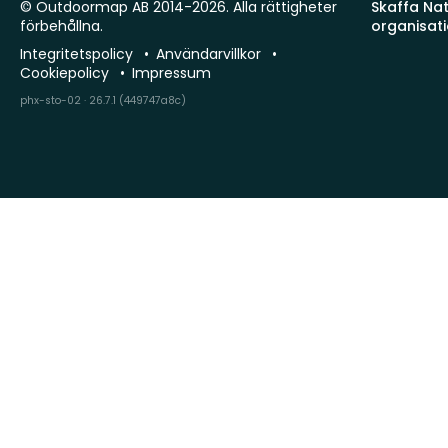
© Outdoormap AB 2014-2026. Alla rättigheter
Skaffa Natu
förbehållna.
organisat
Integritetspolicy
Användarvillkor
Cookiepolicy
Impressum
phx-sto-02 · 26.7.1 (449747a8c)