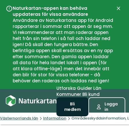
Naturkartan-appen kan behöva
Stän
uppdateras för vissa användare
Användare av Naturkartans app för Android
rapporterar i sommar att appen är seg mm.
Vi rekommenderar att man raderar appen
helt från sin telefon i så fall och laddar ned
igen! Då skall den fungera bättre. Den
befintliga appen skall ersättas av en ny app
efter sommaren. Den gamla appen laddar
all data för hela landet lokalt i appen (för
att klara offline-läge) men det innebär att
den blir för stor för vissa telefoner - då
behöver den raderas och laddas ned igen!
Utforska
Guider
Län
Kommuner
Bli kund
Bli
Logga
medlem
in
Västernorrlands län
Information
Områdesskyddsinformation, 