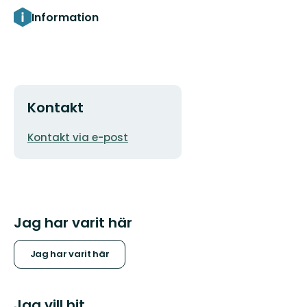
Information
Kontakt
E-
Kontakt via e-post
postadress
Jag har varit här
Jag har varit här
Jag vill hit