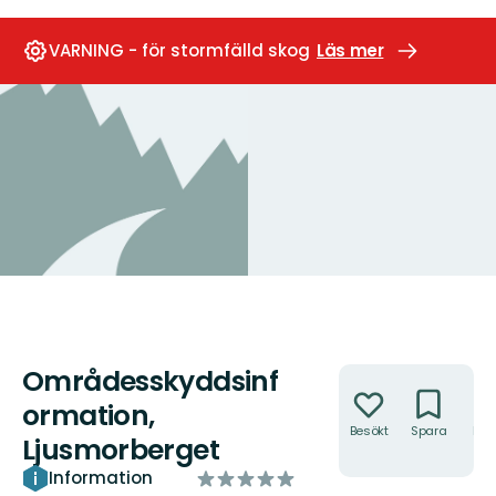
VARNING - för stormfälld skog
Läs mer
Områdesskyddsinf
Åtgärder
ormation,
Besökt
Spara
Hitt
Ljusmorberget
hit
av
Information