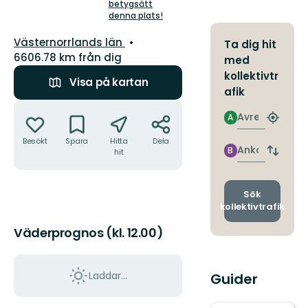
5
betygsätt
denna plats!
stjärnor
Län:
Västernorrlands län
Ta dig hit
6606.78 km från dig
med
kollektivtr
Visa på kartan
afik
Åtgärder
Avresa
A
Hitta
närmas
Besökt
Spara
Hitta
Dela
hållpla
Ankomst
B
hit
Byt
avgång
och
ankomst
Sök
kollektivtrafik
Väderprognos (kl. 12.00)
Laddar...
Guider