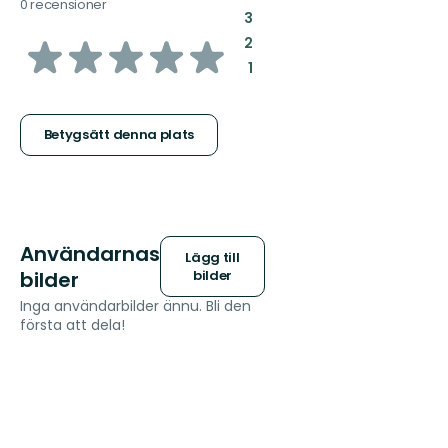
0 recensioner
:
3
av
:
2
:
1
5
stjärnor
Betygsätt denna plats
Användarnas
Lägg till
bilder
bilder
Inga användarbilder ännu. Bli den
första att dela!