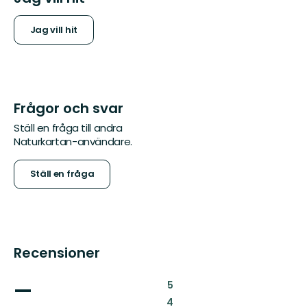
Jag vill hit
Frågor och svar
Ställ en fråga till andra
Naturkartan-användare.
Ställ en fråga
Recensioner
—
:
5
:
4