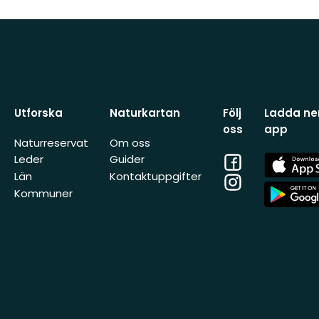
Utforska
Naturkartan
Följ
Ladda ner
oss
app
Naturreservat
Om oss
Facebook
App
Leder
Guider
Store
Län
Kontaktuppgifter
Instagram
App
Kommuner
Store