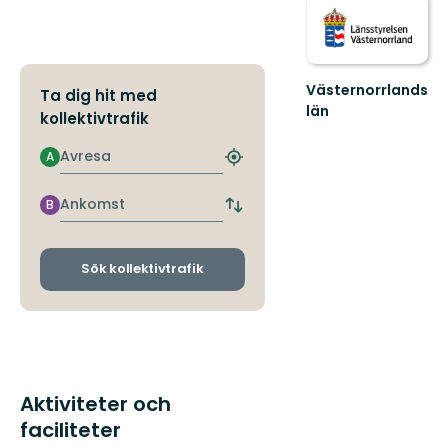
Västernorrlands
Ta dig hit med
län
kollektivtrafik
Avresa
A
Hitta
närmaste
hållplats
Ankomst
B
Byt
avgångs-
och
ankomsthållplatser
Sök kollektivtrafik
Aktiviteter och
faciliteter