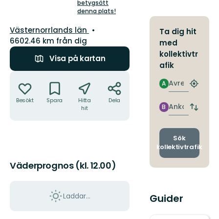
5
betygsätt
denna plats!
stjärnor
Län:
Västernorrlands län
Ta dig hit
6602.46 km från dig
med
kollektivtr
Visa på kartan
afik
Åtgärder
Avresa
A
Hitta
närmas
Besökt
Spara
Hitta
Dela
hållpla
Ankomst
B
hit
Byt
avgång
och
ankomst
Sök
kollektivtrafik
Väderprognos (kl. 12.00)
Laddar...
Guider