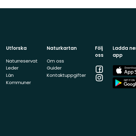
Utforska
Naturkartan
Följ
Ladda ner
oss
app
Naturreservat
Om oss
Facebook
App
Leder
Guider
Store
Län
Kontaktuppgifter
Instagram
App
Kommuner
Store