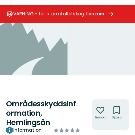
VARNING - för stormfälld skog
Läs mer
Områdesskyddsinf
Åtgärder
ormation,
Besökt
Spara
Hitt
Hemlingsån
hit
av
Information