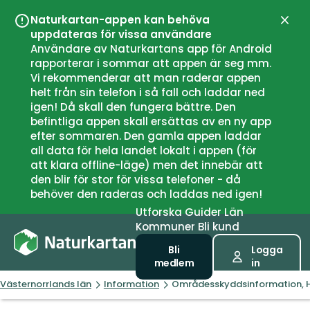
Naturkartan-appen kan behöva
Stän
uppdateras för vissa användare
Användare av Naturkartans app för Android
rapporterar i sommar att appen är seg mm.
Vi rekommenderar att man raderar appen
helt från sin telefon i så fall och laddar ned
igen! Då skall den fungera bättre. Den
befintliga appen skall ersättas av en ny app
efter sommaren. Den gamla appen laddar
all data för hela landet lokalt i appen (för
att klara offline-läge) men det innebär att
den blir för stor för vissa telefoner - då
behöver den raderas och laddas ned igen!
Utforska
Guider
Län
Kommuner
Bli kund
Bli
Logga
medlem
in
Västernorrlands län
Information
Områdesskyddsinformation, 