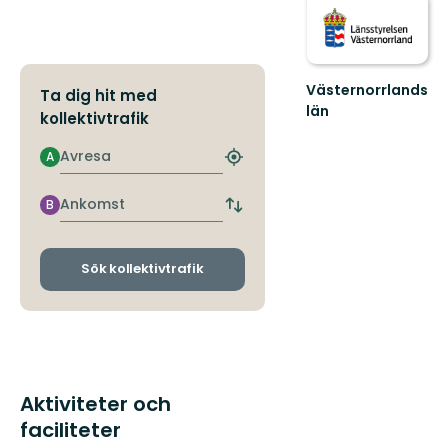
Västernorrlands
Ta dig hit med
län
kollektivtrafik
Avresa
A
Hitta
närmaste
hållplats
Ankomst
B
Byt
avgångs-
och
ankomsthållplatser
Sök kollektivtrafik
Aktiviteter och
faciliteter