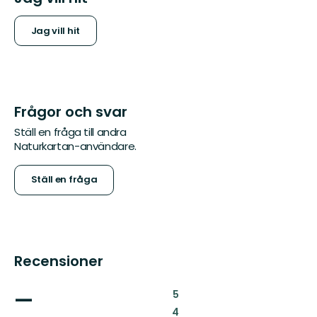
Jag vill hit
Frågor och svar
Ställ en fråga till andra
Naturkartan-användare.
Ställ en fråga
Recensioner
—
:
5
:
4