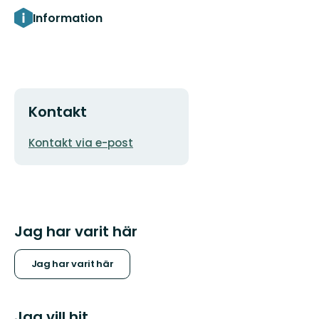
Information
Kontakt
E-
Kontakt via e-post
postadress
Jag har varit här
Jag har varit här
Jag vill hit