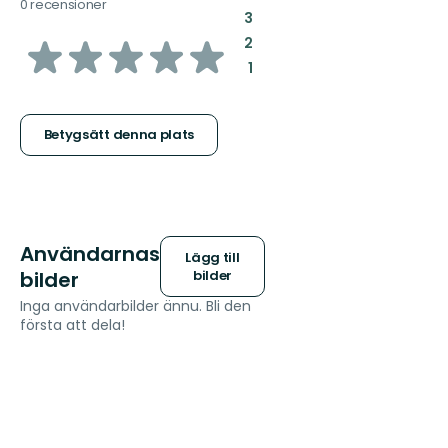
0 recensioner
:
3
av
:
2
:
1
5
stjärnor
Betygsätt denna plats
Användarnas
Lägg till
bilder
bilder
Inga användarbilder ännu. Bli den
första att dela!