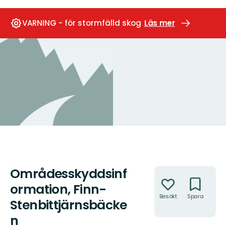
VARNING - för stormfälld skog
Läs mer
Områdesskyddsinf
Åtgärder
ormation, Finn-
Besökt
Spara
Hitt
Stenbittjärnsbäcke
hit
n