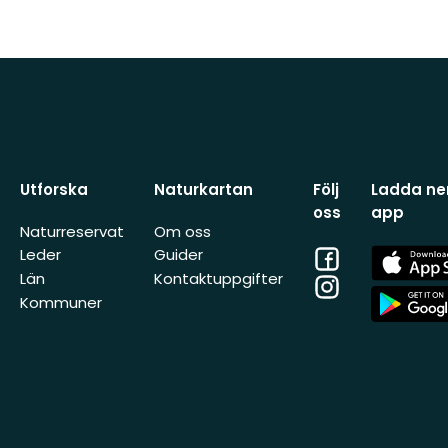
Utforska
Naturkartan
Följ
Ladda ner
oss
app
Naturreservat
Om oss
Facebook
App
Leder
Guider
Store
Län
Kontaktuppgifter
Instagram
App
Kommuner
Store