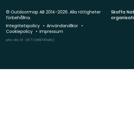
© Outdoormap AB 2014-2026. Alla rättigheter
Skaffa Natu
förbehållna.
organisat
Integritetspolicy
Användarvillkor
Cookiepolicy
Impressum
phx-sto-01 · 26.7.1 (449747a8c)