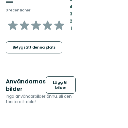
—
:
4
0 recensioner
:
3
av
:
2
:
1
5
stjärnor
Betygsätt denna plats
Användarnas
Lägg till
bilder
bilder
Inga användarbilder ännu. Bli den
första att dela!