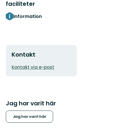
faciliteter
Information
Kontakt
E-
Kontakt via e-post
postadress
Jag har varit här
Jag har varit här