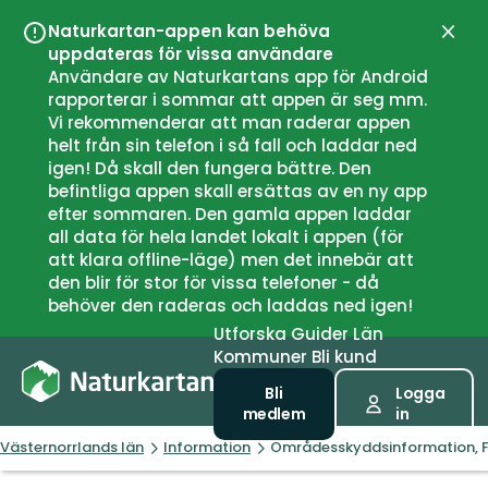
Naturkartan-appen kan behöva
Stän
uppdateras för vissa användare
Användare av Naturkartans app för Android
rapporterar i sommar att appen är seg mm.
Vi rekommenderar att man raderar appen
helt från sin telefon i så fall och laddar ned
igen! Då skall den fungera bättre. Den
befintliga appen skall ersättas av en ny app
efter sommaren. Den gamla appen laddar
all data för hela landet lokalt i appen (för
att klara offline-läge) men det innebär att
den blir för stor för vissa telefoner - då
behöver den raderas och laddas ned igen!
Utforska
Guider
Län
Kommuner
Bli kund
Bli
Logga
medlem
in
Västernorrlands län
Information
Områdesskyddsinformation, F