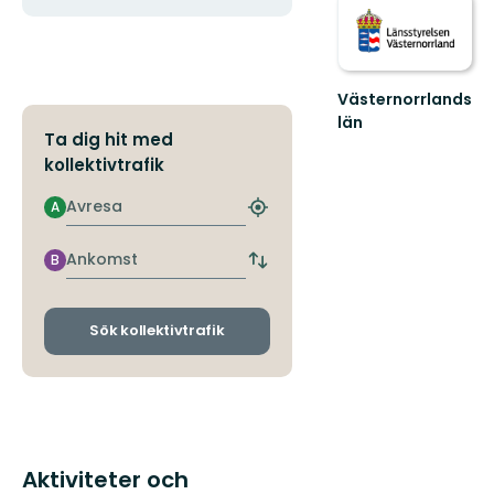
Västernorrlands
län
Ta dig hit med
kollektivtrafik
Avresa
A
Hitta
närmaste
hållplats
Ankomst
B
Byt
avgångs-
och
ankomsthållplatser
Sök kollektivtrafik
Aktiviteter och