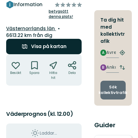
av
Information
5
betygsätt
denna plats!
stjärnor
Ta dig hit
med
Län:
Västernorrlands län
kollektivtr
6613.22 km från dig
afik
Visa på kartan
Avresa
A
Hitta
Åtgärder
närmas
hållpla
Ankomst
B
Byt
Besökt
Spara
Hitta
Dela
avgång
hit
och
ankomst
Sök
kollektivtrafik
Väderprognos (kl. 12.00)
Guider
Laddar...