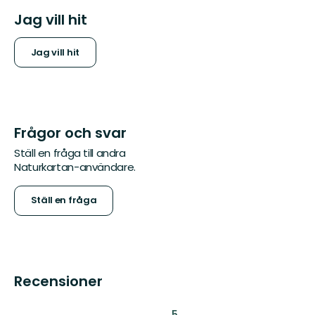
Jag vill hit
Jag vill hit
Frågor och svar
Ställ en fråga till andra
Naturkartan-användare.
Ställ en fråga
Recensioner
:
5