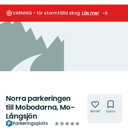
VARNING - för stormfälld skog
Läs mer
Norra parkeringen
Åtgärder
till Mobodarna, Mo-
Besökt
Spara
Hitt
Långsjön
hit
av
Parkeringsplats