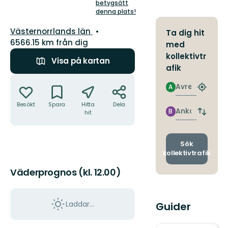
5
betygsätt
stjärnor
denna plats!
Län:
Västernorrlands län
Ta dig hit
6566.15 km från dig
med
kollektivtr
Visa på kartan
afik
Åtgärder
Avresa
A
Hitta
närmas
Besökt
Spara
Hitta
Dela
hållpla
Ankomst
B
hit
Byt
avgång
och
ankomst
Sök
kollektivtrafik
Väderprognos (kl. 12.00)
Laddar...
Guider