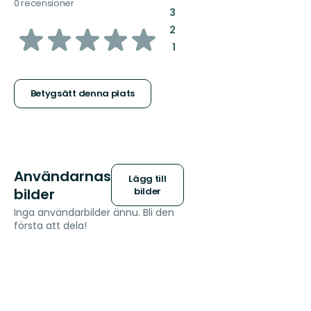
0 recensioner
:
3
av
:
2
:
1
5
stjärnor
Betygsätt denna plats
Användarnas
Lägg till
bilder
bilder
Inga användarbilder ännu. Bli den
första att dela!