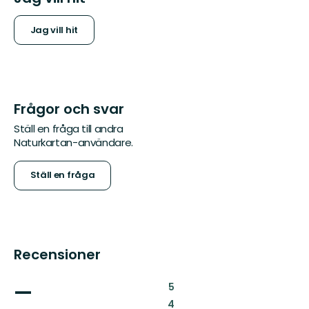
Jag vill hit
Frågor och svar
Ställ en fråga till andra
Naturkartan-användare.
Ställ en fråga
Recensioner
—
:
5
:
4