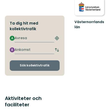
Västernorrlands
Ta dig hit med
län
kollektivtrafik
Avresa
A
Hitta
närmaste
hållplats
Ankomst
B
Byt
avgångs-
och
ankomsthållplatser
Sök kollektivtrafik
Aktiviteter och
faciliteter