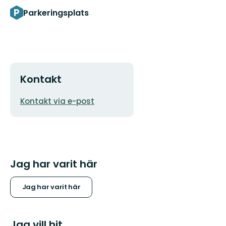
Parkeringsplats
Kontakt
E-
Kontakt via e-post
postadress
Jag har varit här
Jag har varit här
Jag vill hit