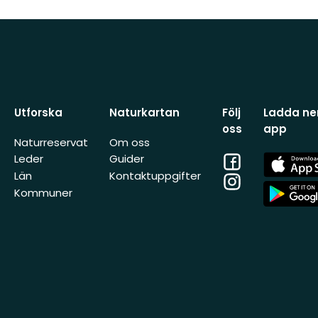
Utforska
Naturkartan
Följ
Ladda ner
oss
app
Naturreservat
Om oss
Facebook
App
Leder
Guider
Store
Län
Kontaktuppgifter
Instagram
App
Kommuner
Store