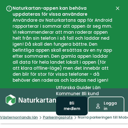
Naturkartan-appen kan behöva
Stän
uppdateras för vissa användare
Användare av Naturkartans app för Android
rapporterar i sommar att appen är seg mm.
Vi rekommenderar att man raderar appen
helt från sin telefon i så fall och laddar ned
igen! Då skall den fungera bättre. Den
befintliga appen skall ersättas av en ny app
efter sommaren. Den gamla appen laddar
all data för hela landet lokalt i appen (för
att klara offline-läge) men det innebär att
den blir för stor för vissa telefoner - då
behöver den raderas och laddas ned igen!
Utforska
Guider
Län
Kommuner
Bli kund
Bli
Logga
medlem
in
Västernorrlands län
Parkeringsplats
Norra parkeringen till Mo