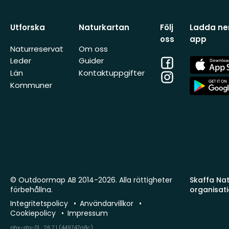
Utforska
Naturkartan
Följ
Ladda ner
oss
app
Naturreservat
Om oss
Facebook
App
Leder
Guider
Store
Län
Kontaktuppgifter
Instagram
App
Kommuner
Store
© Outdoormap AB 2014-2026. Alla rättigheter
Skaffa Natu
förbehållna.
organisat
Integritetspolicy
Användarvillkor
Cookiepolicy
Impressum
phx-sto-01 · 26.7.1 (449747a8c)