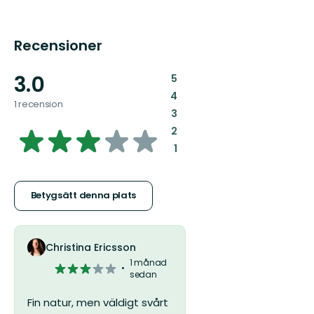
Recensioner
3.0
:
5
:
4
1 recension
:
3
3.0
:
2
:
1
av
5
Betygsätt denna plats
stjärnor
Christina Ericsson
1 månad
3
sedan
av
5
Fin natur, men väldigt svårt
stjärnor