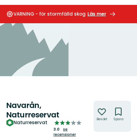
VARNING - för stormfälld skog
Läs mer
Navarån,
Åtgärder
Naturreservat
Besökt
Spara
Hitt
3.0
Naturreservat
hit
av
3.0
se
5
recensioner