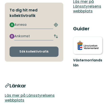
Läs mer på
Länsstyrelsens
Ta dig hit med
webbplats
kollektivtrafik
Avresa
A
Hitta
Guider
närmaste
hållplats
Ankomst
B
Byt
avgångs-
och
ankomsthållplatser
Sök kollektivtrafik
Västernorrlands
län
Länkar
Läs mer på Länsstyrelsens
webbplats