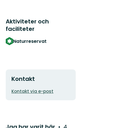
Aktiviteter och
faciliteter
Naturreservat
Kontakt
E-
Kontakt via e-post
postadress
Jag har varit här
4