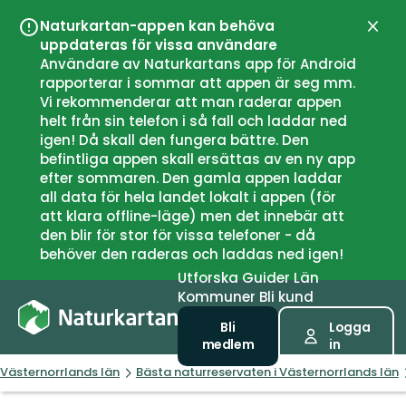
Naturkartan-appen kan behöva
Stän
uppdateras för vissa användare
Användare av Naturkartans app för Android
rapporterar i sommar att appen är seg mm.
Vi rekommenderar att man raderar appen
helt från sin telefon i så fall och laddar ned
igen! Då skall den fungera bättre. Den
befintliga appen skall ersättas av en ny app
efter sommaren. Den gamla appen laddar
all data för hela landet lokalt i appen (för
att klara offline-läge) men det innebär att
den blir för stor för vissa telefoner - då
behöver den raderas och laddas ned igen!
Utforska
Guider
Län
Kommuner
Bli kund
Bli
Logga
medlem
in
Västernorrlands län
Bästa naturreservaten i Västernorrlands län