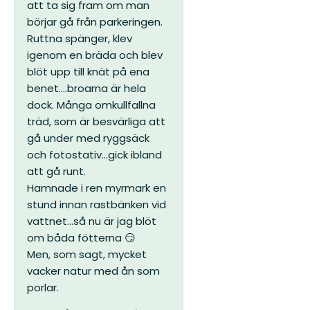
att ta sig fram om man
börjar gå från parkeringen.
Ruttna spänger, klev
igenom en bräda och blev
blöt upp till knät på ena
benet....broarna är hela
dock. Många omkullfallna
träd, som är besvärliga att
gå under med ryggsäck
och fotostativ...gick ibland
att gå runt.
Hamnade i ren myrmark en
stund innan rastbänken vid
vattnet...så nu är jag blöt
om båda fötterna 😏
Men, som sagt, mycket
vacker natur med ån som
porlar.