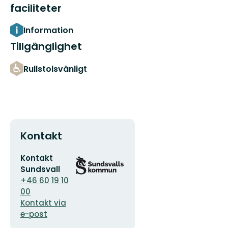
faciliteter
Information
Tillgänglighet
Rullstolsvänligt
Kontakt
E-
Organisationens
Kontakt
postadress
logotyp
Sundsvall
+46 60 19 10
00
Kontakt via
e-post