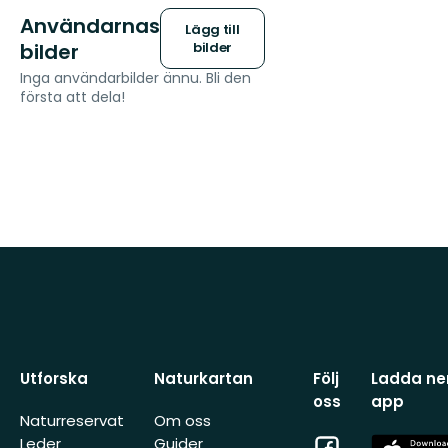
Användarnas
Lägg till
bilder
bilder
Inga användarbilder ännu. Bli den
första att dela!
Utforska
Naturkartan
Följ
Ladda ner
oss
app
Naturreservat
Om oss
Facebook
App
Leder
Guider