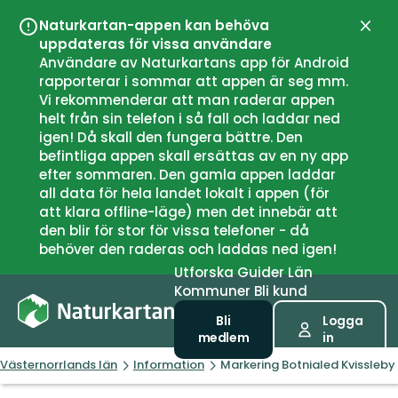
Naturkartan-appen kan behöva
Stän
uppdateras för vissa användare
Användare av Naturkartans app för Android
rapporterar i sommar att appen är seg mm.
Vi rekommenderar att man raderar appen
helt från sin telefon i så fall och laddar ned
igen! Då skall den fungera bättre. Den
befintliga appen skall ersättas av en ny app
efter sommaren. Den gamla appen laddar
all data för hela landet lokalt i appen (för
att klara offline-läge) men det innebär att
den blir för stor för vissa telefoner - då
behöver den raderas och laddas ned igen!
Utforska
Guider
Län
Kommuner
Bli kund
Bli
Logga
medlem
in
Västernorrlands län
Information
Markering Botnialed Kvissleby