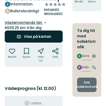
Besökt
Spara
Hitt
av
Information
hit
5
betygsätt
Rullstolsvänligt
stjärnor
denna plats!
Län:
Västernorrlands län
6639.25 km från dig
Ta dig hit
med
Visa på kartan
kollektivtr
Åtgärder
afik
Avresa
A
Besökt
Spara
Hitta
Dela
Hitta
hit
närmas
hållpla
Ankomst
B
Byt
avgång
och
ankomst
Sök
kollektivtrafik
Väderprognos (kl. 12.00)
Laddar...