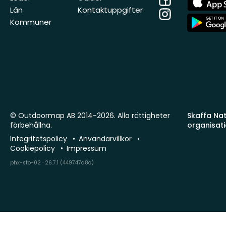
Store
Län
Kontaktuppgifter
Instagram
App
Kommuner
Store
© Outdoormap AB 2014-2026. Alla rättigheter
Skaffa Natu
förbehållna.
organisat
Integritetspolicy
Användarvillkor
Cookiepolicy
Impressum
phx-sto-02 · 26.7.1 (449747a8c)