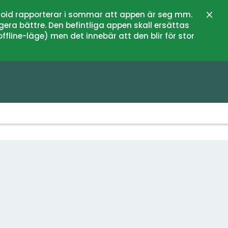
oid rapporterar i sommar att appen är seg mm.
Stän
gera bättre. Den befintliga appen skall ersättas
fline-läge) men det innebär att den blir för stor