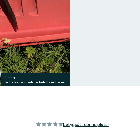
Livboj
Foto: Feriearbetare Friluftsenheten
av
betygsätt denna plats!
5
stjärnor