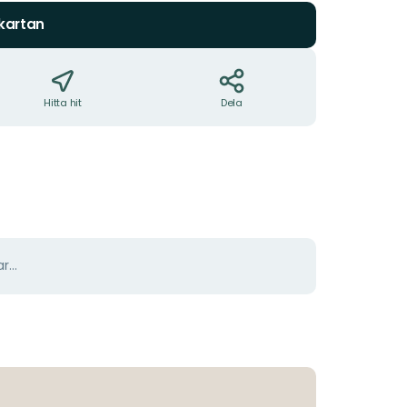
 kartan
Hitta hit
Dela
r...