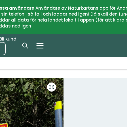
issa användare
Användare av Naturkartans app för Andr
n telefon i så fall och laddar ned igen! Då skall den fun
 all data för hela landet lokalt i appen (för att klara of
addas ned igen!
Bli kund
Gå
till
helskärmsläge