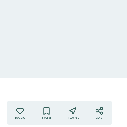
Åtgärder
Besökt
Spara
Hitta hit
Dela