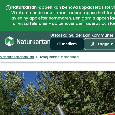
Naturkartan-appen kan behöva uppdateras för v
Vi rekommenderar att man raderar appen helt från si
av en ny app efter sommaren. Den gamla appen laddar
för vissa telefoner - då behöver den raderas och l
Utforska
Guider
Län
Kommuner
Bli medlem
Logga in
Västernorrlands län
Livboj Rännö strandbad