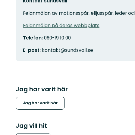
Kontakt Sundsvall
Felanmälan av motionsspår, elljusspår, leder oc
Felanmälan på deras webbplats
Telefon:
060-19 10 00
E-post:
kontakt@sundsvall.se
Jag har varit här
Jag har varit här
Jag vill hit