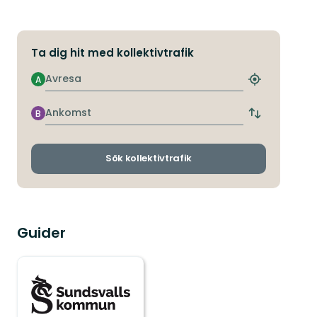
Ta dig hit med kollektivtrafik
Avresa
A
Hitta
närmaste
hållplats
Ankomst
B
Byt
avgångs-
och
ankomsthållp
Sök kollektivtrafik
Guider