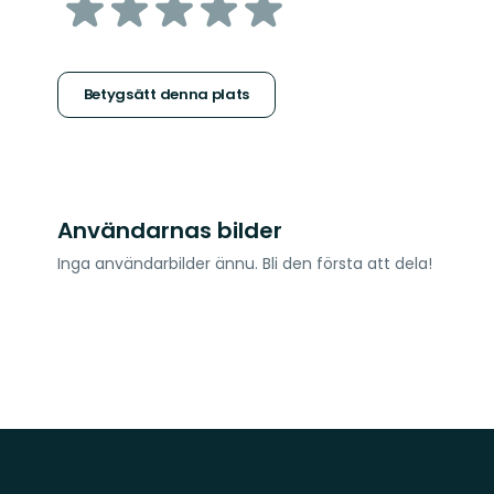
av
5
stjärnor
Betygsätt denna plats
Användarnas bilder
Inga användarbilder ännu. Bli den första att dela!