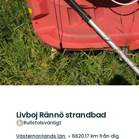
Livboj Rännö strandbad
Rullstolsvänligt
Län:
Västernorrlands län
6620.17 km från dig