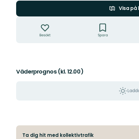
Visa på
Åtgärder
Besökt
Spara
Väderprognos (kl. 12.00)
Ladda
Ta dig hit med kollektivtrafik