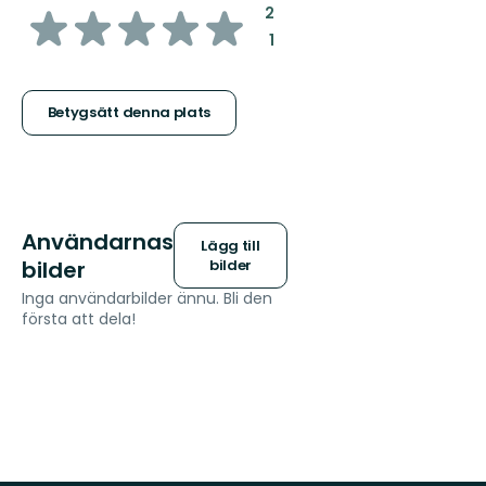
av
:
2
:
1
5
stjärnor
Betygsätt denna plats
Användarnas
Lägg till
bilder
bilder
Inga användarbilder ännu. Bli den
första att dela!