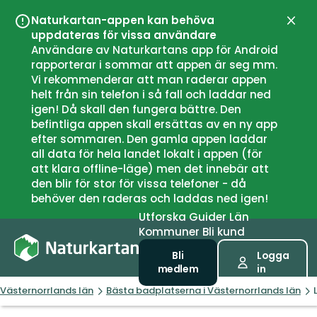
Naturkartan-appen kan behöva
Stän
uppdateras för vissa användare
Användare av Naturkartans app för Android
rapporterar i sommar att appen är seg mm.
Vi rekommenderar att man raderar appen
helt från sin telefon i så fall och laddar ned
igen! Då skall den fungera bättre. Den
befintliga appen skall ersättas av en ny app
efter sommaren. Den gamla appen laddar
all data för hela landet lokalt i appen (för
att klara offline-läge) men det innebär att
den blir för stor för vissa telefoner - då
behöver den raderas och laddas ned igen!
Utforska
Guider
Län
Kommuner
Bli kund
Bli
Logga
medlem
in
Västernorrlands län
Bästa badplatserna i Västernorrlands län