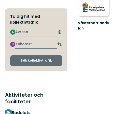
Ta dig hit med
kollektivtrafik
Västernorrlands
län
Avresa
A
Hitta
närmaste
hållplats
Ankomst
B
Byt
avgångs-
och
ankomsthållplatser
Sök kollektivtrafik
Aktiviteter och
faciliteter
Badplats