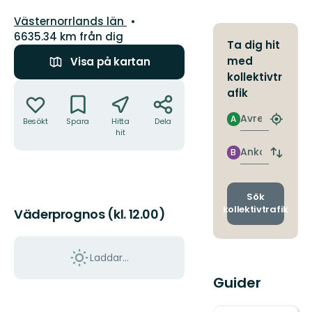
Län:
Västernorrlands län
6635.34 km från dig
Ta dig hit
med
Visa på kartan
kollektivtr
Åtgärder
afik
Avresa
A
Besökt
Spara
Hitta
Dela
Hitta
hit
närmas
hållpla
Ankomst
B
Byt
avgång
och
ankomst
Sök
kollektivtrafik
Väderprognos (kl. 12.00)
Laddar...
Guider