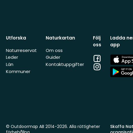
Utforska
Naturkartan
Följ
Ladda ner
oss
app
Naturreservat
Om oss
Facebook
App
Leder
Guider
Store
Län
Kontaktuppgifter
Instagram
App
Kommuner
Store
© Outdoormap AB 2014-2026. Alla rättigheter
Skaffa Natu
förbehållna.
organisat