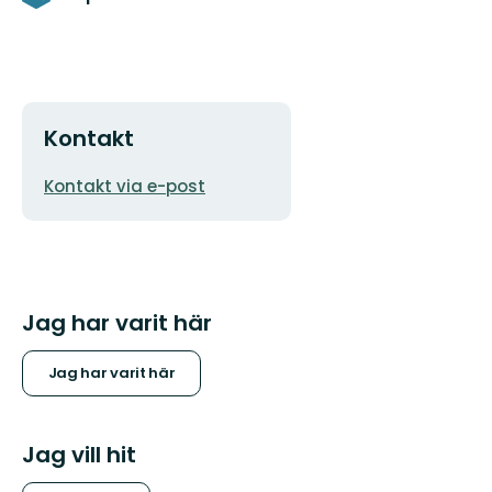
Kontakt
E-
Kontakt via e-post
postadress
Jag har varit här
Jag har varit här
Jag vill hit