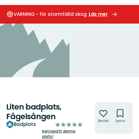
VARNING - för stormfälld skog
Läs mer
Liten badplats,
Åtgärder
Fågelsången
Besökt
Spara
Hitt
av
Badplats
hit
5
betygsätt denna
plats!
stjärnor