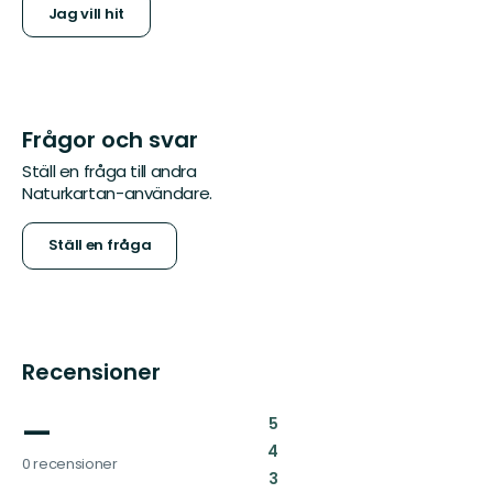
Jag vill hit
Frågor och svar
Ställ en fråga till andra
Naturkartan-användare.
Ställ en fråga
Recensioner
—
:
5
:
4
0 recensioner
:
3