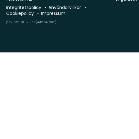
Integritetspolicy
Användarvillkor
Cookiepolicy
Impressum
phx-sto-01 · 26.7.1 (449747a8c)