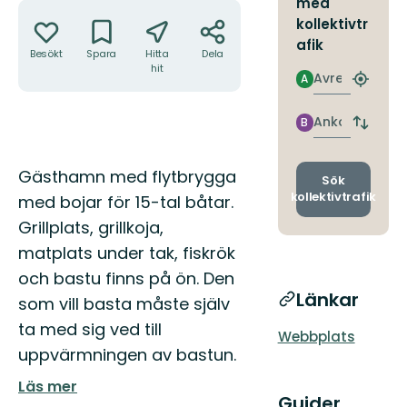
med
Åtgärder
kollektivtr
afik
Besökt
Spara
Hitta
Dela
hit
Avresa
A
Hitta
närmas
hållpla
Ankomst
B
Byt
avgång
och
Beskrivning
Gästhamn med flytbrygga
ankomst
Sök
kollektivtrafik
med bojar för 15-tal båtar.
Grillplats, grillkoja,
matplats under tak, fiskrök
och bastu finns på ön. Den
Länkar
som vill basta måste själv
ta med sig ved till
Webbplats
uppvärmningen av bastun.
Läs mer
Guider