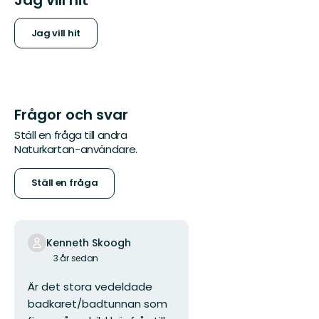
Jag vill hit
Jag vill hit
Frågor och svar
Ställ en fråga till andra
Naturkartan-användare.
Ställ en fråga
Kenneth Skoogh
3 år sedan
Är det stora vedeldade
badkaret/badtunnan som