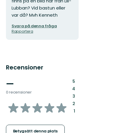
finns på en bild här från Lill-
Lubban? Vid bastun eller
var då? Mvh Kenneth
Svara på denna fråga
Rapportera
Recensioner
—
:
5
:
4
0 recensioner
:
3
av
:
2
:
1
5
stjärnor
Betygsätt denna plats