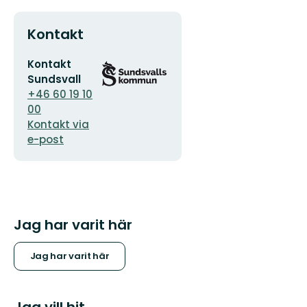
Kontakt
E-
Organisationens
Kontakt
postadress
logotyp
Sundsvall
+46 60 19 10
00
Kontakt via
e-post
Jag har varit här
Jag har varit här