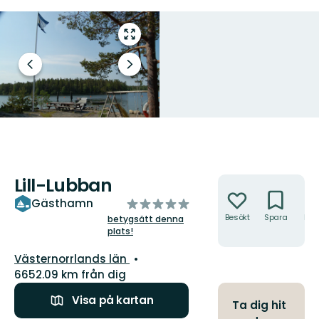
Gå
till
helskärmsläge
Föregående
Nästa
bild
bildspel
Lill-Lubban
Åtgärder
av
Gästhamn
5
Besökt
Spara
Hitt
betygsätt denna
hit
plats!
stjärnor
Län:
Västernorrlands län
6652.09 km från dig
Visa på kartan
Ta dig hit