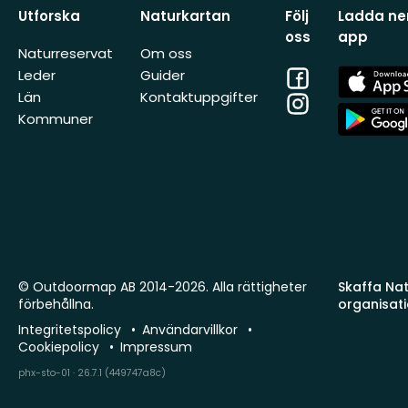
Utforska
Naturkartan
Följ
Ladda ner
oss
app
Naturreservat
Om oss
Facebook
App
Leder
Guider
Store
Län
Kontaktuppgifter
Instagram
App
Kommuner
Store
© Outdoormap AB 2014-2026. Alla rättigheter
Skaffa Natu
förbehållna.
organisat
Integritetspolicy
Användarvillkor
Cookiepolicy
Impressum
phx-sto-01 · 26.7.1 (449747a8c)