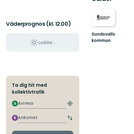
Väderprognos (kl. 12.00)
Sundsvalls
kommun
Laddar...
En
friluftskommun
där
vi
alla
har
nära
Ta dig hit med
till
nat...
kollektivtrafik
Avresa
A
Hitta
närmaste
hållplats
Ankomst
B
Byt
avgångs-
och