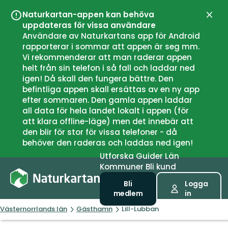
Naturkartan-appen kan behöva
Stän
uppdateras för vissa användare
Användare av Naturkartans app för Android
rapporterar i sommar att appen är seg mm.
Vi rekommenderar att man raderar appen
helt från sin telefon i så fall och laddar ned
igen! Då skall den fungera bättre. Den
befintliga appen skall ersättas av en ny app
efter sommaren. Den gamla appen laddar
all data för hela landet lokalt i appen (för
att klara offline-läge) men det innebär att
den blir för stor för vissa telefoner - då
behöver den raderas och laddas ned igen!
Utforska
Guider
Län
Kommuner
Bli kund
Bli
Logga
medlem
in
Västernorrlands län
Gästhamn
Lill-Lubban