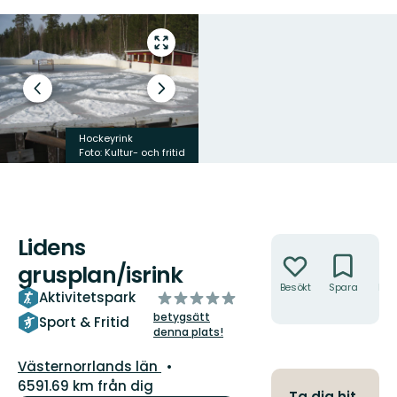
Gå
till
helskärmsläge
Föregående
Nästa
bild
bildspel
Hockeyrink
Hockeyrink
Foto: Kultur- och fritid
Foto: Kultur- och fritid
Lidens
Åtgärder
grusplan/isrink
Besökt
Spara
Hitt
av
Aktivitetspark
hit
5
betygsätt
Sport & Fritid
denna plats!
stjärnor
Län:
Västernorrlands län
6591.69 km från dig
Ta dig hit