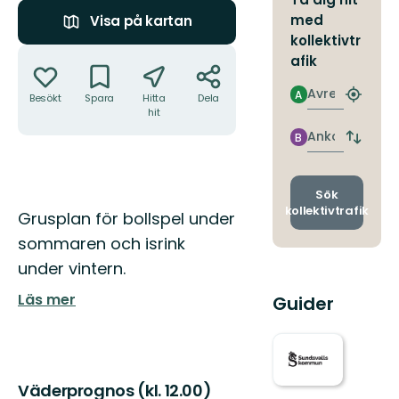
med
Visa på kartan
kollektivtr
Åtgärder
afik
Avresa
A
Besökt
Spara
Hitta
Dela
Hitta
hit
närmas
hållpla
Ankomst
B
Byt
avgång
och
ankomst
Sök
kollektivtrafik
Beskrivning
Grusplan för bollspel under
sommaren och isrink
under vintern.
Läs mer
Guider
Väderprognos (kl. 12.00)