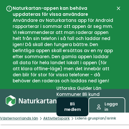
Naturkartan-appen kan behöva
Stän
uppdateras för vissa användare
Användare av Naturkartans app för Android
rapporterar i sommar att appen är seg mm.
Vi rekommenderar att man raderar appen
helt från sin telefon i så fall och laddar ned
igen! Då skall den fungera bättre. Den
befintliga appen skall ersättas av en ny app
efter sommaren. Den gamla appen laddar
all data för hela landet lokalt i appen (för
att klara offline-läge) men det innebär att
den blir för stor för vissa telefoner - då
behöver den raderas och laddas ned igen!
Utforska
Guider
Län
Kommuner
Bli kund
Bli
Logga
medlem
in
Västernorrlands län
Aktivitetspark
Lidens grusplan/isrink