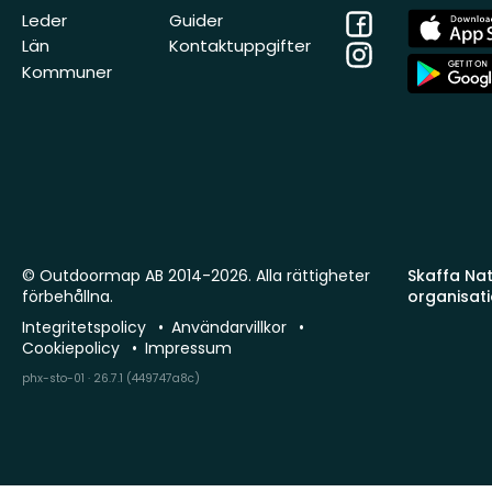
Facebook
App
Leder
Guider
Store
Län
Kontaktuppgifter
Instagram
App
Kommuner
Store
© Outdoormap AB 2014-2026. Alla rättigheter
Skaffa Natu
förbehållna.
organisat
Integritetspolicy
Användarvillkor
Cookiepolicy
Impressum
phx-sto-01 · 26.7.1 (449747a8c)