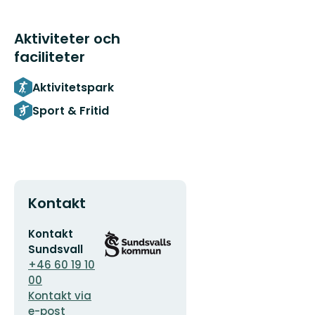
Aktiviteter och
faciliteter
Aktivitetspark
Sport & Fritid
Kontakt
E-
Organisationens
Kontakt
postadress
logotyp
Sundsvall
+46 60 19 10
00
Kontakt via
e-post