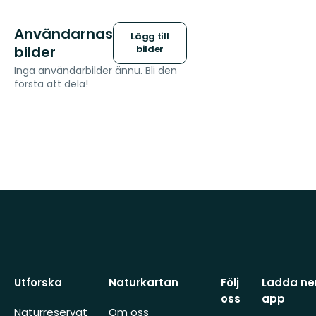
Användarnas
Lägg till
bilder
bilder
Inga användarbilder ännu. Bli den
första att dela!
Utforska
Naturkartan
Följ
Ladda ner
oss
app
Naturreservat
Om oss