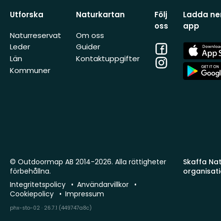
Utforska
Naturkartan
Följ
Ladda ner
oss
app
Naturreservat
Om oss
Facebook
App
Leder
Guider
Store
Län
Kontaktuppgifter
Instagram
App
Kommuner
Store
© Outdoormap AB 2014-2026. Alla rättigheter
Skaffa Natu
förbehållna.
organisat
Integritetspolicy
Användarvillkor
Cookiepolicy
Impressum
phx-sto-02 · 26.7.1 (449747a8c)