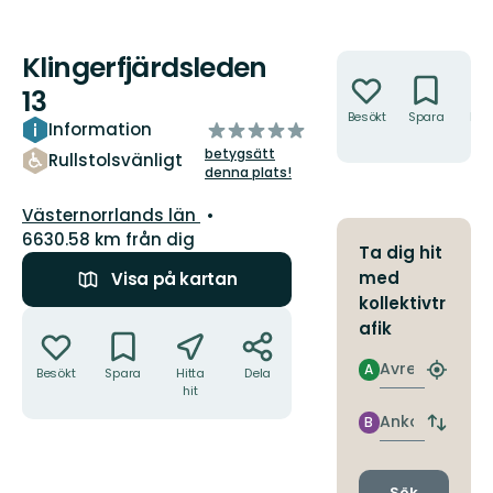
Klingerfjärdsleden
Åtgärder
13
Besökt
Spara
Hitt
av
Information
hit
5
betygsätt
Rullstolsvänligt
stjärnor
denna plats!
Län:
Västernorrlands län
6630.58 km från dig
Ta dig hit
med
Visa på kartan
kollektivtr
Åtgärder
afik
Avresa
A
Besökt
Spara
Hitta
Dela
Hitta
hit
närmas
hållpla
Ankomst
B
Byt
avgång
och
ankomst
Sök