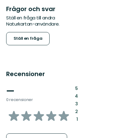
Frågor och svar
Ställ en fråga till andra
Naturkartan-användare.
Ställ en fråga
Recensioner
—
:
5
:
4
0 recensioner
:
3
av
:
2
:
1
5