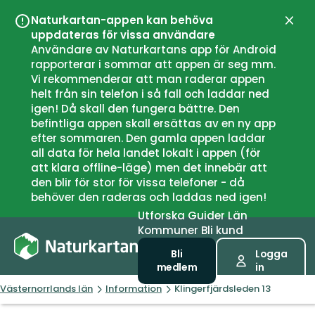
Naturkartan-appen kan behöva
Stän
uppdateras för vissa användare
Användare av Naturkartans app för Android
rapporterar i sommar att appen är seg mm.
Vi rekommenderar att man raderar appen
helt från sin telefon i så fall och laddar ned
igen! Då skall den fungera bättre. Den
befintliga appen skall ersättas av en ny app
efter sommaren. Den gamla appen laddar
all data för hela landet lokalt i appen (för
att klara offline-läge) men det innebär att
den blir för stor för vissa telefoner - då
behöver den raderas och laddas ned igen!
Utforska
Guider
Län
Kommuner
Bli kund
Bli
Logga
medlem
in
Västernorrlands län
Information
Klingerfjärdsleden 13