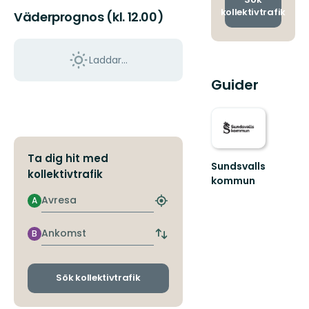
kollektivtrafik
Väderprognos (kl. 12.00)
Laddar...
Guider
Ta dig hit med
Sundsvalls
kollektivtrafik
kommun
En
Avresa
A
Hitta
friluftskommun
närmaste
där
hållplats
vi
Ankomst
B
Byt
alla
avgångs-
har
och
nära
ankomsthållplatser
Sök kollektivtrafik
till
nat...