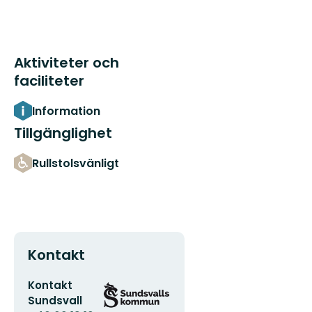
Aktiviteter och
faciliteter
Information
Tillgänglighet
Rullstolsvänligt
Kontakt
E-
Organisationens
Kontakt
postadress
logotyp
Sundsvall