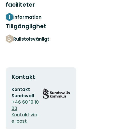
faciliteter
Information
Tillgänglighet
Rullstolsvänligt
Kontakt
E-
Organisationens
Kontakt
postadress
logotyp
Sundsvall
+46 60 19 10
00
Kontakt via
e-post