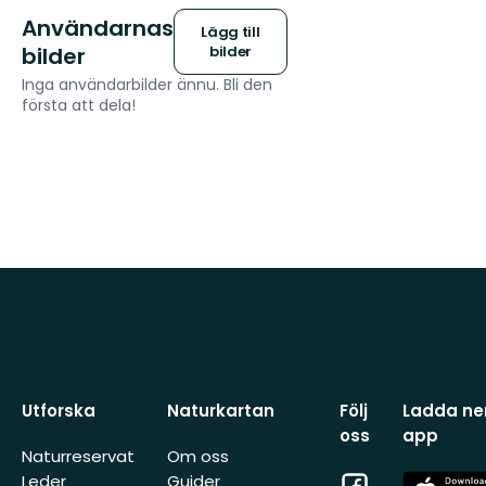
Användarnas
Lägg till
bilder
bilder
Inga användarbilder ännu. Bli den
första att dela!
Utforska
Naturkartan
Följ
Ladda ner
oss
app
Naturreservat
Om oss
Facebook
App
Leder
Guider