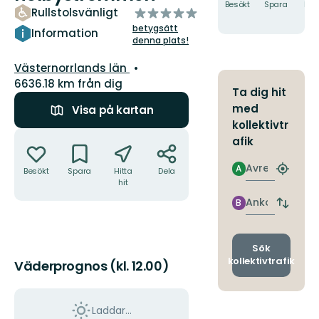
Besökt
Spara
Hitt
av
Rullstolsvänligt
hit
5
betygsätt
Information
stjärnor
denna plats!
Län:
Västernorrlands län
6636.18 km från dig
Ta dig hit
med
Visa på kartan
kollektivtr
Åtgärder
afik
Avresa
A
Besökt
Spara
Hitta
Dela
Hitta
hit
närmas
hållpla
Ankomst
B
Byt
avgång
och
ankomst
Sök
kollektivtrafik
Väderprognos (kl. 12.00)
Laddar...