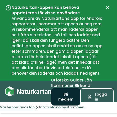
Naturkartan-appen kan behöva
Stän
uppdateras för vissa användare
Användare av Naturkartans app för Android
rapporterar i sommar att appen är seg mm.
Vi rekommenderar att man raderar appen
helt från sin telefon i så fall och laddar ned
igen! Då skall den fungera bättre. Den
befintliga appen skall ersättas av en ny app
efter sommaren. Den gamla appen laddar
all data för hela landet lokalt i appen (för
att klara offline-läge) men det innebär att
den blir för stor för vissa telefoner - då
behöver den raderas och laddas ned igen!
Utforska
Guider
Län
Kommuner
Bli kund
Bli
Logga
medlem
in
Västernorrlands län
Infotavla nolbyströmmen