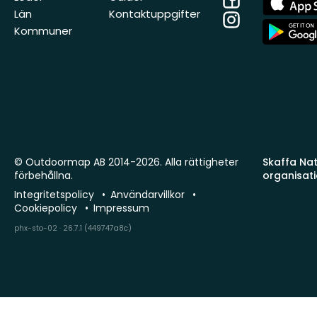
Store
Län
Kontaktuppgifter
Instagram
App
Kommuner
Store
© Outdoormap AB 2014-2026. Alla rättigheter
Skaffa Natu
förbehållna.
organisat
Integritetspolicy
Användarvillkor
Cookiepolicy
Impressum
phx-sto-02 · 26.7.1 (449747a8c)