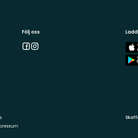
Följ oss
Ladd
Facebook
Instagram
App
Stor
App
Stor
a.
Skaff
pressum