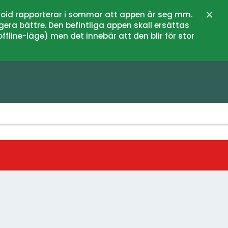
oid rapporterar i sommar att appen är seg mm.
Stän
gera bättre. Den befintliga appen skall ersättas
fline-läge) men det innebär att den blir för stor