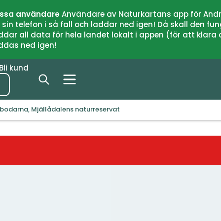
issa användare
Användare av Naturkartans app för Andr
n telefon i så fall och laddar ned igen! Då skall den fun
 all data för hela landet lokalt i appen (för att klara of
addas ned igen!
Bli kund
nbodarna, Mjällådalens naturreservat