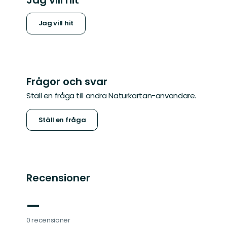
Jag vill hit
Frågor och svar
Ställ en fråga till andra Naturkartan-användare.
Ställ en fråga
Recensioner
—
0 recensioner