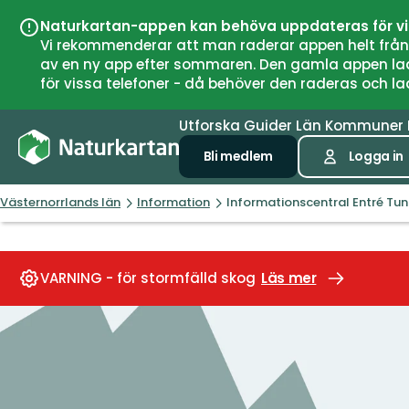
Naturkartan-appen kan behöva uppdateras för v
Vi rekommenderar att man raderar appen helt från si
av en ny app efter sommaren. Den gamla appen laddar
för vissa telefoner - då behöver den raderas och l
Utforska
Guider
Län
Kommuner
Bli medlem
Logga in
Västernorrlands län
Information
Informationscentral Entré Tu
VARNING - för stormfälld skog
Läs mer