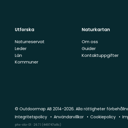
Utforska
Naturkartan
Naturreservat
Om oss
Leder
Guider
Län
Kontaktuppgifter
Kommuner
© Outdoormap AB 2014-2026. Alla rättigheter förbehålln
Integritetspolicy
Användarvillkor
Cookiepolicy
Im
phx-sto-01 · 26.7.1 (449747a8c)