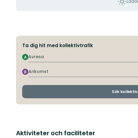
Ladda
Ta dig hit med kollektivtrafik
Avresa
A
Ankomst
B
Sök kollektiv
Aktiviteter och faciliteter