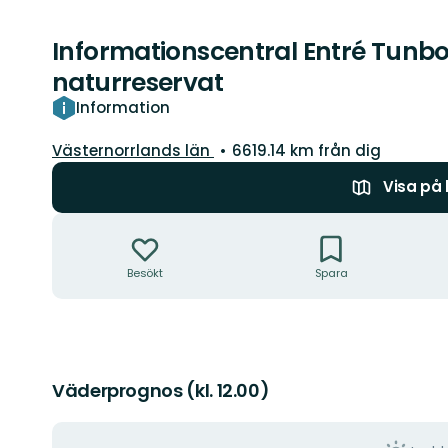
Informationscentral Entré Tunb
naturreservat
Information
Län:
Västernorrlands län
6619.14 km från dig
Visa på
Åtgärder
Besökt
Spara
Väderprognos (kl. 12.00)