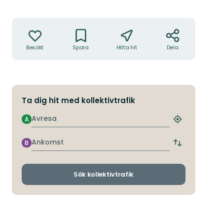
Åtgärder
Besökt
Spara
Hitta hit
Dela
Ta dig hit med kollektivtrafik
Avresa
A
Hitta
närmaste
hållplats
Ankomst
B
Byt
avgångs-
och
ankomsthållp
Sök kollektivtrafik