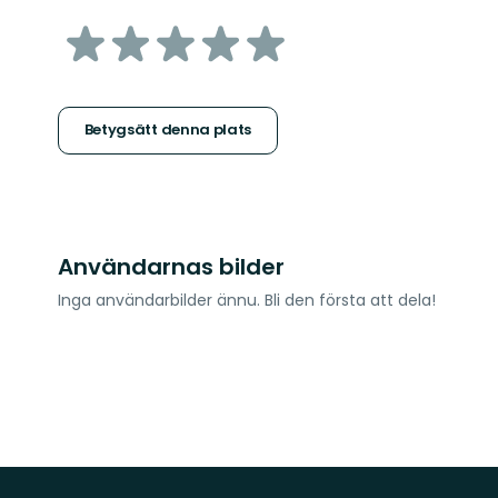
av
5
stjärnor
Betygsätt denna plats
Användarnas bilder
Inga användarbilder ännu. Bli den första att dela!