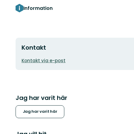
Information
Kontakt
E-
Kontakt via e-post
postadress
Jag har varit här
Jag har varit här
Jag vill hit