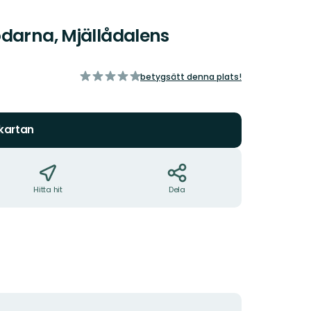
odarna, Mjällådalens
av
betygsätt denna plats!
5
stjärnor
 kartan
Hitta hit
Dela