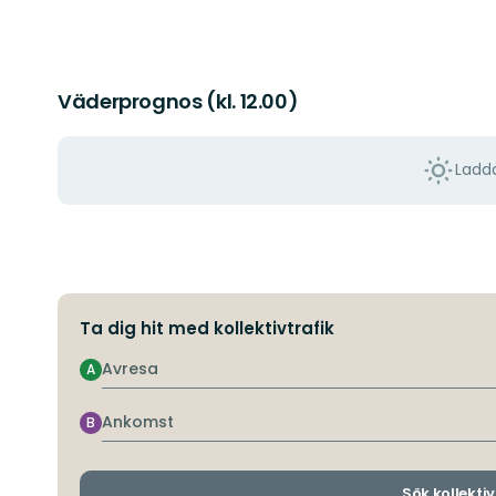
Väderprognos (kl. 12.00)
Ladda
Ta dig hit med kollektivtrafik
Avresa
A
Ankomst
B
Sök kollektiv