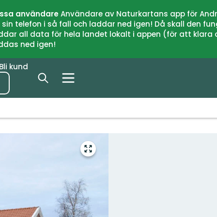
issa användare
Användare av Naturkartans app för Andr
n telefon i så fall och laddar ned igen! Då skall den fun
 all data för hela landet lokalt i appen (för att klara of
addas ned igen!
Bli kund
Gå
till
helskärmsläge