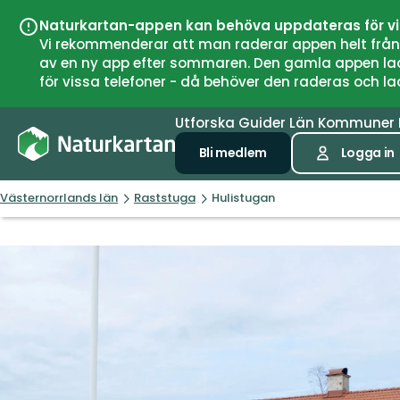
Naturkartan-appen kan behöva uppdateras för v
Vi rekommenderar att man raderar appen helt från si
av en ny app efter sommaren. Den gamla appen laddar
för vissa telefoner - då behöver den raderas och l
Utforska
Guider
Län
Kommuner
Bli medlem
Logga in
Västernorrlands län
Raststuga
Hulistugan