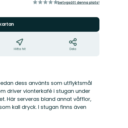
av
betygsätt denna plats!
5
stjärnor
 kartan
Hitta hit
Dela
 sedan dess använts som utflyktsmål
om driver vionterkafé i stugan under
 Här serveras bland annat våfflor,
om kall dryck. I stugan finns även