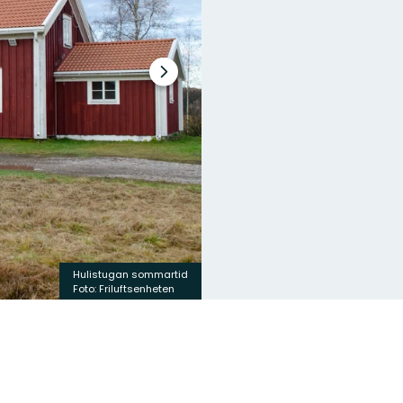
Nästa
bildspel
Hulistugan sommartid
Foto: Friluftsenheten