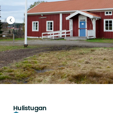
Föregående
bild
Hulistugan