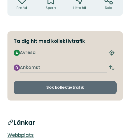
Besökt
Spara
Hitta hit
Dela
Ta dig hit med kollektivtrafik
Avresa
A
Hitta
närmaste
hållplats
Ankomst
B
Byt
avgångs-
och
ankomsthållp
Sök kollektivtrafik
Länkar
Webbplats