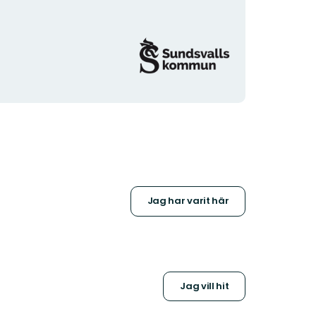
Organisationens
logotyp
Jag har varit här
Jag vill hit