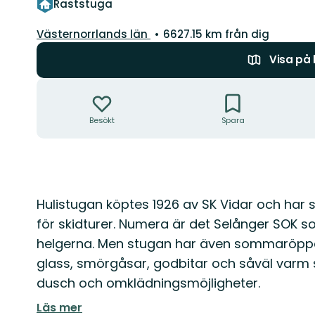
Raststuga
Län:
Västernorrlands län
6627.15 km från dig
Visa på
Åtgärder
Besökt
Spara
Beskrivning
Hulistugan köptes 1926 av SK Vidar och har
för skidturer. Numera är det Selånger SOK s
helgerna. Men stugan har även sommaröppet.
glass, smörgåsar, godbitar och såväl varm s
dusch och omklädningsmöjligheter.
Läs mer