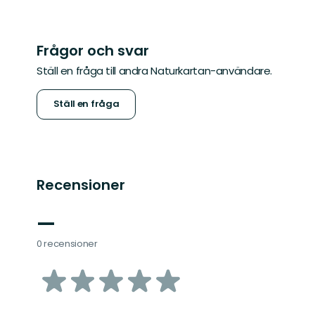
Frågor och svar
Ställ en fråga till andra Naturkartan-användare.
Ställ en fråga
Recensioner
—
0 recensioner
av
5