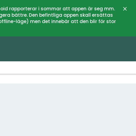
oid rapporterar i sommar att appen är seg mm.
Stän
gera bättre. Den befintliga appen skall ersättas
fline-läge) men det innebär att den blir för stor