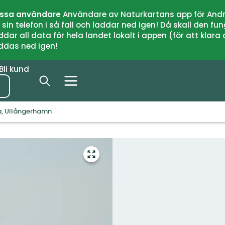
issa användare
Användare av Naturkartans app för Andr
n telefon i så fall och laddar ned igen! Då skall den fun
 all data för hela landet lokalt i appen (för att klara of
addas ned igen!
Bli kund
, Ullångerhamn
Gå
till
helskärmsläge