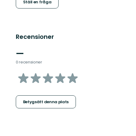
Ställ en fråga
Recensioner
—
0 recensioner
av
5
stjärnor
Betygsätt denna plats