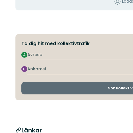
Ladda
Ta dig hit med kollektivtrafik
Avresa
A
Ankomst
B
Sök kollektiv
Länkar