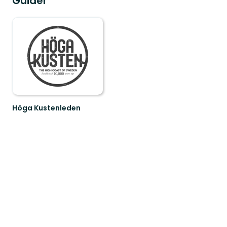
Guider
Höga Kustenleden
Höga
Kustenleden
-
karta!