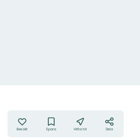
Åtgärder
Besökt
Spara
Hitta hit
Dela