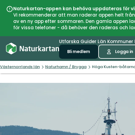
Naturkartan-appen kan behöva uppdateras för v
Vi rekommenderar att man raderar appen helt från si
av en ny app efter sommaren. Den gamla appen laddar
för vissa telefoner - då behöver den raderas och l
Utforska
Guider
Län
Kommuner
Bli medlem
Logga in
Västernorrlands län
Naturhamn / Brygga
Höga Kusten-båtarna