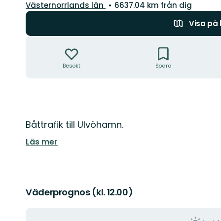
Län:
Västernorrlands län
6637.04 km från dig
Visa på
Åtgärder
Besökt
Spara
Beskrivning
Båttrafik till Ulvöhamn.
Läs mer
Väderprognos (kl. 12.00)