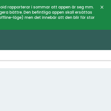
oid rapporterar i sommar att appen är seg mm.
Stän
gera bättre. Den befintliga appen skall ersättas
fline-läge) men det innebär att den blir för stor