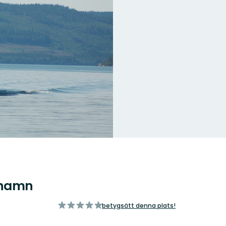
rhamn
av
betygsätt denna plats!
5
stjärnor