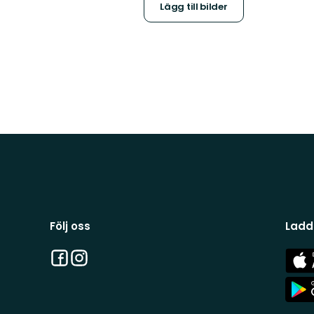
Lägg till bilder
Följ oss
Ladd
Facebook
Instagram
App
Stor
App
Stor