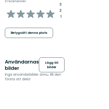
0 recensioner
:
3
av
:
2
:
1
5
stjärnor
Betygsätt denna plats
Användarnas
Lägg till
bilder
bilder
Inga användarbilder ännu. Bli den
första att dela!