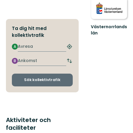
Västernorrlands
Ta dig hit med
län
kollektivtrafik
Avresa
A
Hitta
närmaste
hållplats
Ankomst
B
Byt
avgångs-
och
ankomsthållplatser
Sök kollektivtrafik
Aktiviteter och
faciliteter