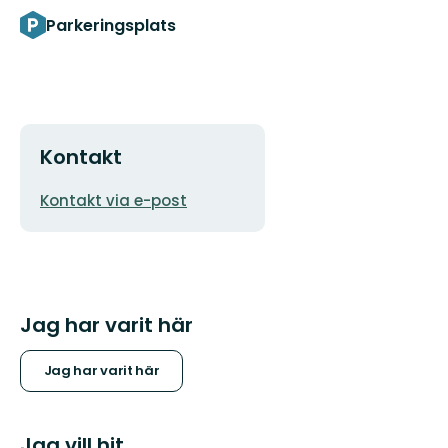
Parkeringsplats
Kontakt
E-
Kontakt via e-post
postadress
Jag har varit här
Jag har varit här
Jag vill hit