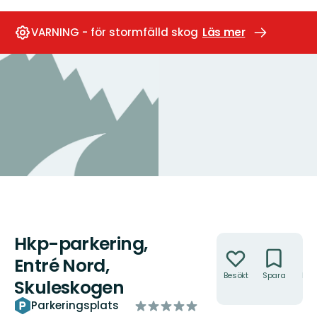
VARNING - för stormfälld skog
Läs mer
Hkp-parkering,
Åtgärder
Entré Nord,
Besökt
Spara
Hitt
Skuleskogen
hit
av
Parkeringsplats