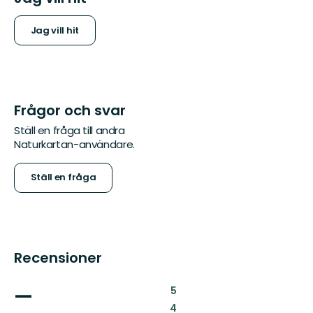
Jag vill hit
Frågor och svar
Ställ en fråga till andra
Naturkartan-användare.
Ställ en fråga
Recensioner
—
:
5
:
4