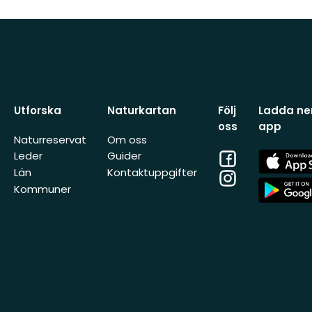
Utforska
Naturkartan
Följ
Ladda ner
oss
app
Naturreservat
Om oss
Facebook
App
Leder
Guider
Store
Län
Kontaktuppgifter
Instagram
App
Kommuner
Store