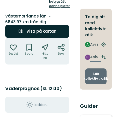
5
betygsätt
stjärnor
denna plats!
Län:
Västernorrlands län
Ta dig hit
6643.97 km från dig
med
kollektivtr
Visa på kartan
afik
Åtgärder
Avresa
A
Hitta
närmas
Besökt
Spara
Hitta
Dela
hållpla
Ankomst
B
hit
Byt
avgång
och
ankomst
Sök
kollektivtrafik
Väderprognos (kl. 12.00)
Laddar...
Guider