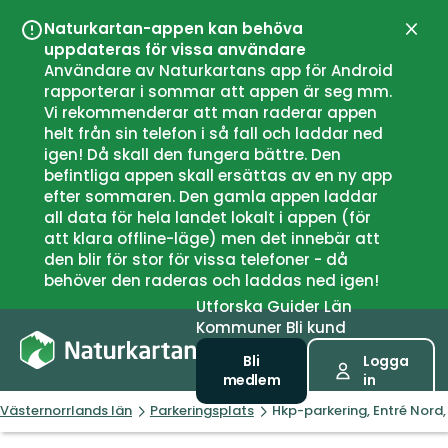
Naturkartan-appen kan behöva
Stän
uppdateras för vissa användare
Användare av Naturkartans app för Android
rapporterar i sommar att appen är seg mm.
Vi rekommenderar att man raderar appen
helt från sin telefon i så fall och laddar ned
igen! Då skall den fungera bättre. Den
befintliga appen skall ersättas av en ny app
efter sommaren. Den gamla appen laddar
all data för hela landet lokalt i appen (för
att klara offline-läge) men det innebär att
den blir för stor för vissa telefoner - då
behöver den raderas och laddas ned igen!
Utforska
Guider
Län
Kommuner
Bli kund
Bli
Logga
medlem
in
Västernorrlands län
Parkeringsplats
Hkp-parkering, Entré Nord