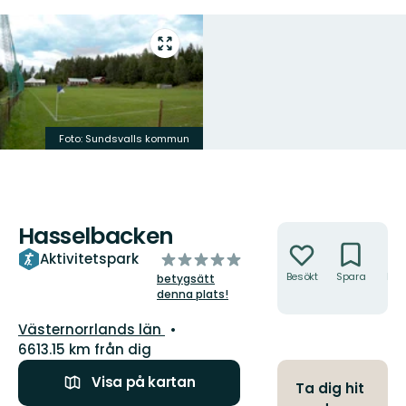
Gå
till
helskärmsläge
Foto: Sundsvalls kommun
Hasselbacken
Åtgärder
av
Aktivitetspark
5
Besökt
Spara
Hitt
betygsätt
hit
denna plats!
stjärnor
Län:
Västernorrlands län
6613.15 km från dig
Visa på kartan
Ta dig hit