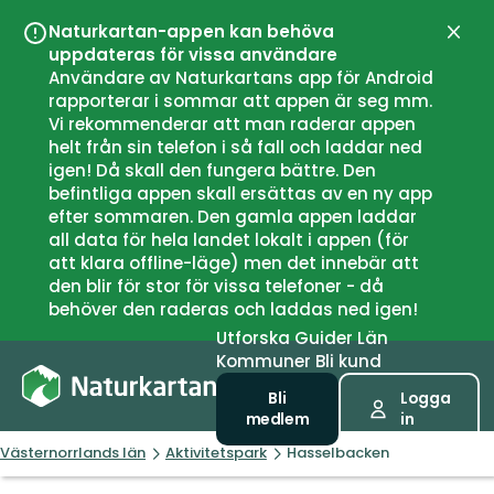
Naturkartan-appen kan behöva
Stän
uppdateras för vissa användare
Användare av Naturkartans app för Android
rapporterar i sommar att appen är seg mm.
Vi rekommenderar att man raderar appen
helt från sin telefon i så fall och laddar ned
igen! Då skall den fungera bättre. Den
befintliga appen skall ersättas av en ny app
efter sommaren. Den gamla appen laddar
all data för hela landet lokalt i appen (för
att klara offline-läge) men det innebär att
den blir för stor för vissa telefoner - då
behöver den raderas och laddas ned igen!
Utforska
Guider
Län
Kommuner
Bli kund
Bli
Logga
medlem
in
Västernorrlands län
Aktivitetspark
Hasselbacken