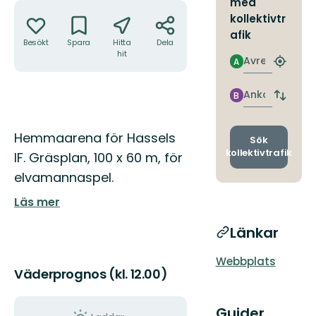
med
Åtgärder
kollektivtr
afik
Besökt
Spara
Hitta
Dela
hit
Avresa
A
Hitta
närmas
hållpla
Ankomst
B
Byt
avgång
och
Beskrivning
Hemmaarena för Hassels
ankomst
Sök
kollektivtrafik
IF. Gräsplan, 100 x 60 m, för
elvamannaspel.
Läs mer
Länkar
Webbplats
Väderprognos (kl. 12.00)
Guider