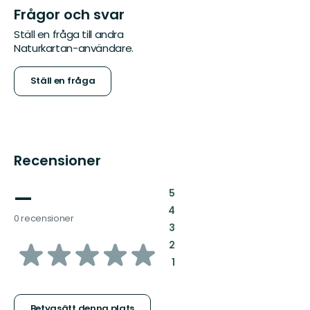
Frågor och svar
Ställ en fråga till andra
Naturkartan-användare.
Ställ en fråga
Recensioner
—
:
5
:
4
0 recensioner
:
3
av
:
2
:
1
5
Betygsätt denna plats