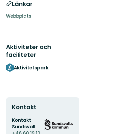
Länkar
Webbplats
Aktiviteter och
faciliteter
Aktivitetspark
Kontakt
E-
Organisationens
Kontakt
postadress
logotyp
Sundsvall
+46 60 19 10