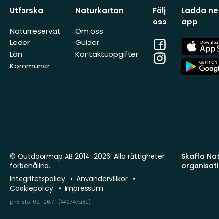
Utforska
Naturkartan
Följ
Ladda ner
oss
app
Naturreservat
Om oss
Facebook
App
Leder
Guider
Store
Län
Kontaktuppgifter
Instagram
App
Kommuner
Store
© Outdoormap AB 2014-2026. Alla rättigheter
Skaffa Natu
förbehållna.
organisat
Integritetspolicy
Användarvillkor
Cookiepolicy
Impressum
phx-sto-02 · 26.7.1 (449747a8c)