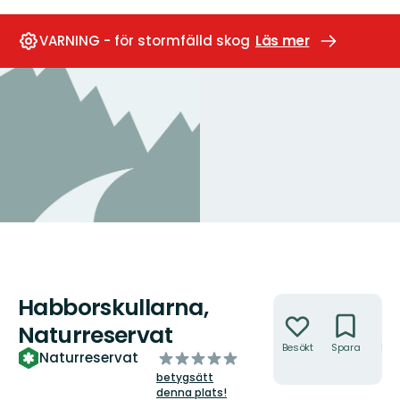
VARNING - för stormfälld skog
Läs mer
Habborskullarna,
Åtgärder
Naturreservat
Besökt
Spara
Hitt
av
Naturreservat
hit
5
betygsätt
stjärnor
denna plats!