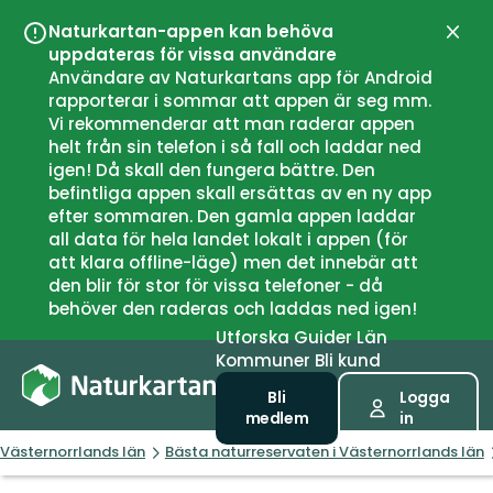
Naturkartan-appen kan behöva
Stän
uppdateras för vissa användare
Användare av Naturkartans app för Android
rapporterar i sommar att appen är seg mm.
Vi rekommenderar att man raderar appen
helt från sin telefon i så fall och laddar ned
igen! Då skall den fungera bättre. Den
befintliga appen skall ersättas av en ny app
efter sommaren. Den gamla appen laddar
all data för hela landet lokalt i appen (för
att klara offline-läge) men det innebär att
den blir för stor för vissa telefoner - då
behöver den raderas och laddas ned igen!
Utforska
Guider
Län
Kommuner
Bli kund
Bli
Logga
medlem
in
Västernorrlands län
Bästa naturreservaten i Västernorrlands län