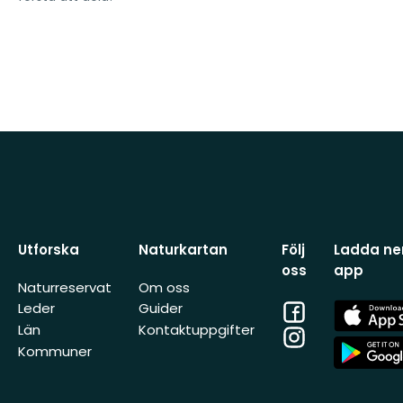
Utforska
Naturkartan
Följ
Ladda ner
oss
app
Naturreservat
Om oss
Facebook
App
Leder
Guider
Store
Län
Kontaktuppgifter
Instagram
App
Kommuner
Store