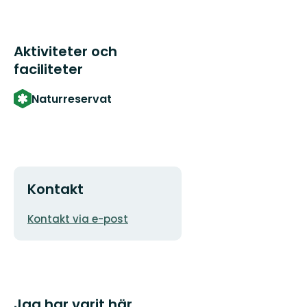
Aktiviteter och
faciliteter
Naturreservat
Kontakt
E-
Kontakt via e-post
postadress
Jag har varit här