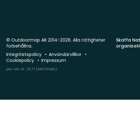
© Outdoormap AB 2014-2026. Alla rättigheter
Skaffa Natu
förbehållna.
organisat
Integritetspolicy
Användarvillkor
Cookiepolicy
Impressum
phx-sto-01 · 26.7.1 (449747a8c)