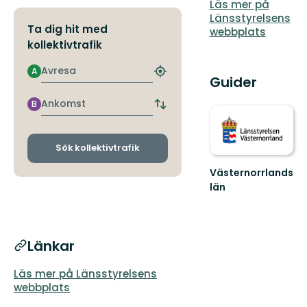
Läs mer på
Länsstyrelsens
Ta dig hit med
webbplats
kollektivtrafik
Avresa
A
Hitta
Guider
närmaste
hållplats
Ankomst
B
Byt
avgångs-
och
ankomsthållplatser
Sök kollektivtrafik
Västernorrlands
län
Länkar
Läs mer på Länsstyrelsens
webbplats