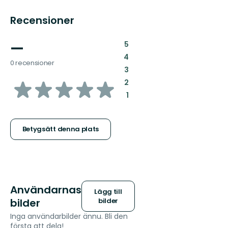
Recensioner
—
:
5
:
4
0 recensioner
:
3
av
:
2
:
1
5
stjärnor
Betygsätt denna plats
Användarnas
Lägg till
bilder
bilder
Inga användarbilder ännu. Bli den
första att dela!