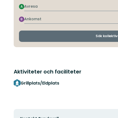
Avresa
A
Ankomst
B
Sök kollektiv
Aktiviteter och faciliteter
Grillplats/Eldplats