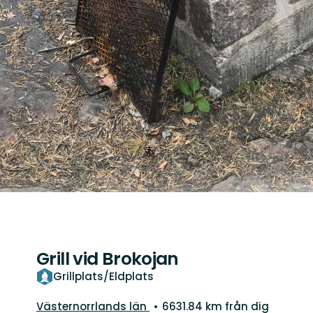
Grill vid Brokojan
Grillplats/Eldplats
Län:
Västernorrlands län
6631.84 km från dig