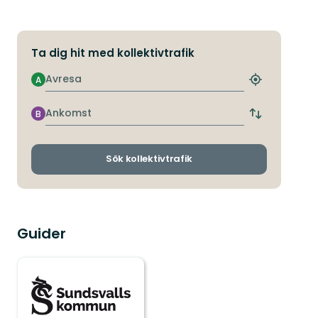
Ta dig hit med kollektivtrafik
Avresa
A
Hitta
närmaste
hållplats
Ankomst
B
Byt
avgångs-
och
ankomsthållp
Sök kollektivtrafik
Guider