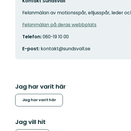
Kontakt Sundsvall
Felanmälan av motionsspår, elljusspår, leder oc
Felanmälan på deras webbplats
Telefon:
060-19 10 00
E-post:
kontakt@sundsvall.se
Jag har varit här
Jag har varit här
Jag vill hit