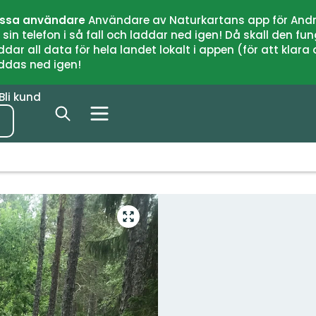
issa användare
Användare av Naturkartans app för Andr
n telefon i så fall och laddar ned igen! Då skall den fun
 all data för hela landet lokalt i appen (för att klara of
addas ned igen!
Bli kund
Gå
till
helskärmsläge