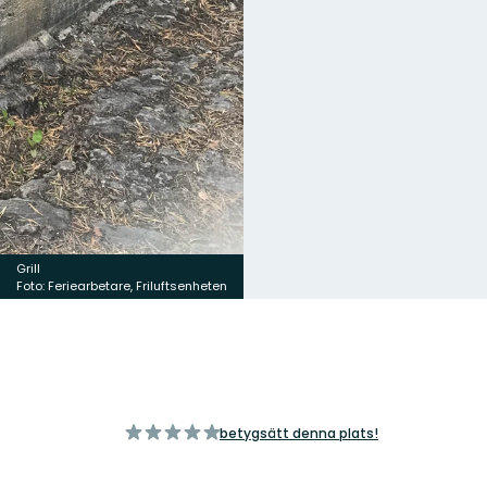
Grill
Foto: Feriearbetare, Friluftsenheten
av
betygsätt denna plats!
5
stjärnor