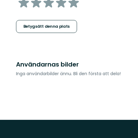
av
5
stjärnor
Betygsätt denna plats
Användarnas bilder
Inga användarbilder ännu. Bli den första att dela!