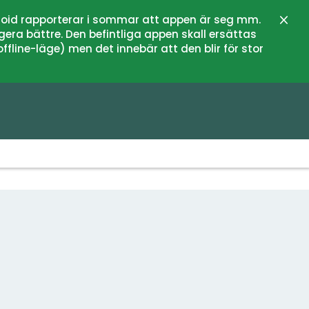
oid rapporterar i sommar att appen är seg mm.
Stän
gera bättre. Den befintliga appen skall ersättas
fline-läge) men det innebär att den blir för stor