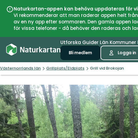
Naturkartan-appen kan behöva uppdateras för v
Vi rekommenderar att man raderar appen helt från si
av en ny app efter sommaren. Den gamla appen laddar
för vissa telefoner - då behöver den raderas och l
Utforska
Guider
Län
Kommuner
Bli medlem
Logga in
Västernorrlands län
Grillplats/Eldplats
Grill vid Brokojan