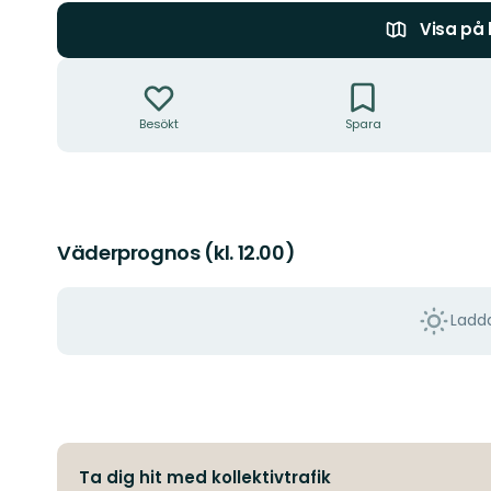
Visa på
Åtgärder
Besökt
Spara
Väderprognos (kl. 12.00)
Ladda
Ta dig hit med kollektivtrafik