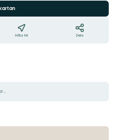
 kartan
Hitta hit
Dela
r...