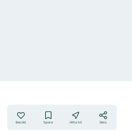
Grill
Foto: Feriearbetare, Friluftsenheten
Åtgärder
Besökt
Spara
Hitta hit
Dela