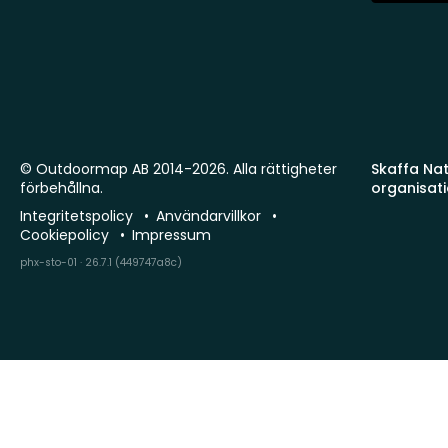
© Outdoormap AB 2014-2026. Alla rättigheter
Skaffa Natu
förbehållna.
organisat
Integritetspolicy
Användarvillkor
Cookiepolicy
Impressum
phx-sto-01 · 26.7.1 (449747a8c)