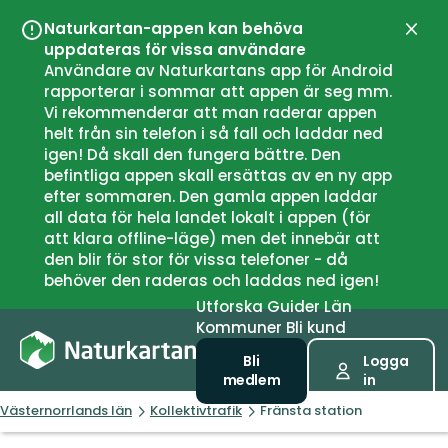
Naturkartan-appen kan behöva
Stän
uppdateras för vissa användare
Användare av Naturkartans app för Android
rapporterar i sommar att appen är seg mm.
Vi rekommenderar att man raderar appen
helt från sin telefon i så fall och laddar ned
igen! Då skall den fungera bättre. Den
befintliga appen skall ersättas av en ny app
efter sommaren. Den gamla appen laddar
all data för hela landet lokalt i appen (för
att klara offline-läge) men det innebär att
den blir för stor för vissa telefoner - då
behöver den raderas och laddas ned igen!
Utforska
Guider
Län
Kommuner
Bli kund
Bli
Logga
medlem
in
Västernorrlands län
Kollektivtrafik
Fränsta station