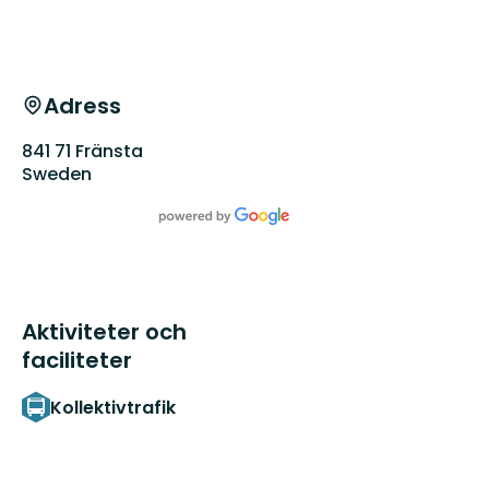
spår
genom
ett
...
Adress
841 71 Fränsta
Sweden
Aktiviteter och
faciliteter
Kollektivtrafik