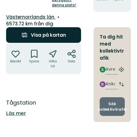
hit
denna plats!
stjärnor
Län:
Västernorrlands län
6573.72 km från dig
Visa på kartan
Ta dig hit
med
Åtgärder
kollektivtr
afik
Besökt
Spara
Hitta
Dela
hit
Avresa
A
Hitta
närmas
hållpla
Ankomst
B
Byt
avgång
och
Beskrivning
Tågstation
ankomst
Sök
kollektivtrafik
Läs mer