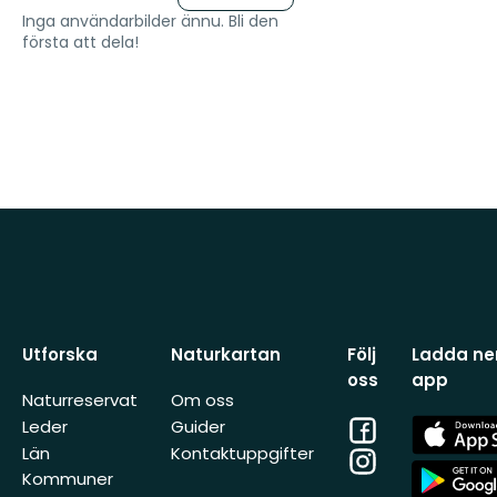
Inga användarbilder ännu. Bli den
första att dela!
Utforska
Naturkartan
Följ
Ladda ner
oss
app
Naturreservat
Om oss
Facebook
App
Leder
Guider
Store
Län
Kontaktuppgifter
Instagram
App
Kommuner
Store