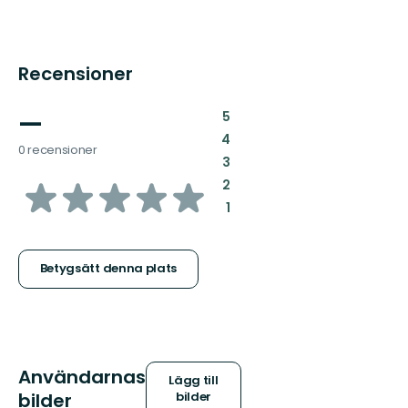
Recensioner
—
:
5
:
4
0 recensioner
:
3
av
:
2
:
1
5
stjärnor
Betygsätt denna plats
Användarnas
Lägg till
bilder
bilder