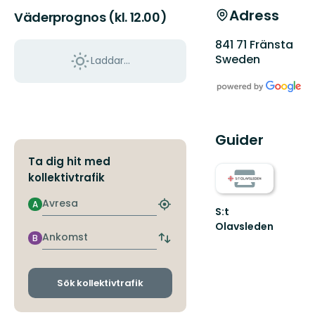
Adress
Väderprognos (kl. 12.00)
841 71 Fränsta
Sweden
Laddar...
Guider
Ta dig hit med
kollektivtrafik
Avresa
A
Hitta
S:t
närmaste
Olavsleden
hållplats
Ankomst
B
S:t
Byt
Olavsleden
avgångs-
-
och
Följ
ankomsthållplatser
Sök kollektivtrafik
S:t
Olavs