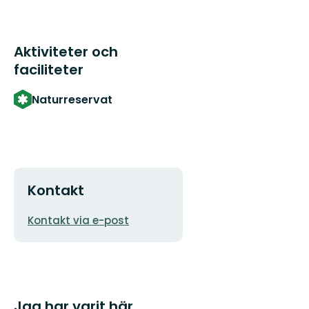
Aktiviteter och
faciliteter
Naturreservat
Kontakt
E-
Kontakt via e-post
postadress
Jag har varit här