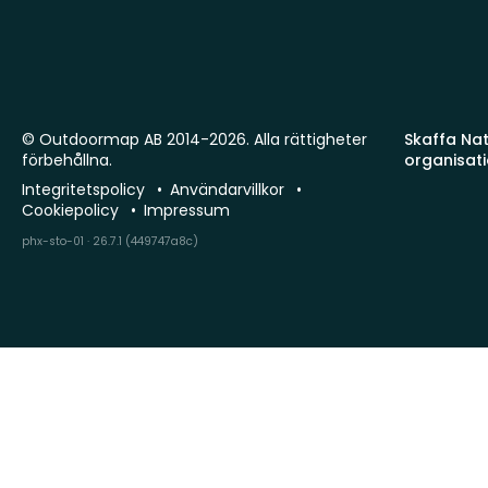
© Outdoormap AB 2014-2026. Alla rättigheter
Skaffa Natu
förbehållna.
organisat
Integritetspolicy
Användarvillkor
Cookiepolicy
Impressum
phx-sto-01 · 26.7.1 (449747a8c)