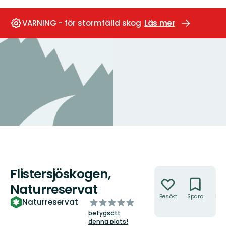
VARNING - för stormfälld skog
Läs mer
Flistersjöskogen,
Åtgärder
Naturreservat
Besökt
Spara
Hitt
av
Naturreservat
hit
5
betygsätt
stjärnor
denna plats!