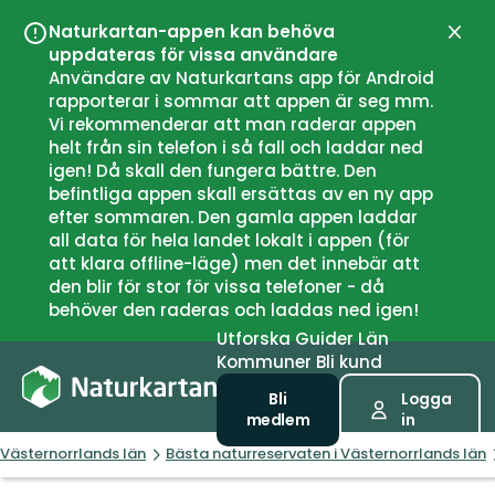
Naturkartan-appen kan behöva
Stän
uppdateras för vissa användare
Användare av Naturkartans app för Android
rapporterar i sommar att appen är seg mm.
Vi rekommenderar att man raderar appen
helt från sin telefon i så fall och laddar ned
igen! Då skall den fungera bättre. Den
befintliga appen skall ersättas av en ny app
efter sommaren. Den gamla appen laddar
all data för hela landet lokalt i appen (för
att klara offline-läge) men det innebär att
den blir för stor för vissa telefoner - då
behöver den raderas och laddas ned igen!
Utforska
Guider
Län
Kommuner
Bli kund
Bli
Logga
medlem
in
Västernorrlands län
Bästa naturreservaten i Västernorrlands län