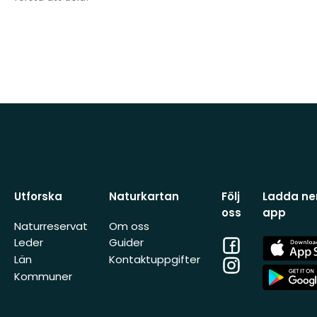
Utforska
Naturkartan
Följ
Ladda ner
oss
app
Naturreservat
Om oss
Facebook
App
Leder
Guider
Store
Län
Kontaktuppgifter
Instagram
App
Kommuner
Store