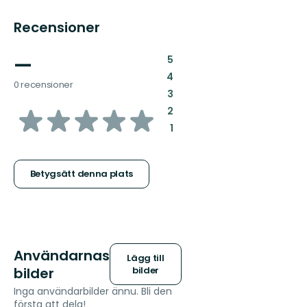
Recensioner
—
:
5
:
4
0 recensioner
:
3
av
:
2
:
1
5
stjärnor
Betygsätt denna plats
Användarnas
Lägg till
bilder
bilder
Inga användarbilder ännu. Bli den
första att dela!