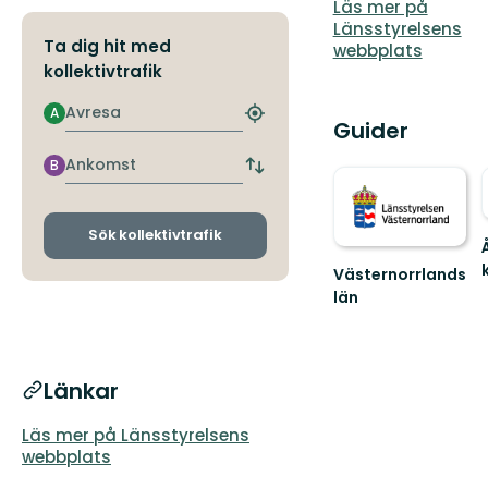
Läs mer på
Länsstyrelsens
Ta dig hit med
webbplats
kollektivtrafik
Avresa
A
Hitta
Guider
närmaste
hållplats
Ankomst
B
Byt
avgångs-
och
ankomsthållplatser
Sök kollektivtrafik
Västernorrlands
län
ti
f
Länkar
n
Läs mer på Länsstyrelsens
webbplats